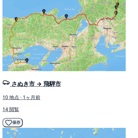
さぬき市 → 飛騨市
10 地点 · 1ヶ月前
14 閲覧
保存