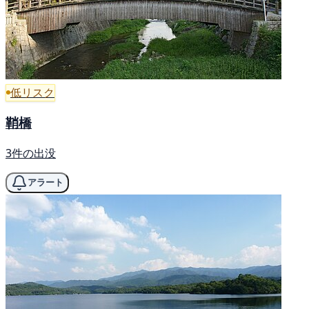
低リスク
鞘橋
3件の出没
アラート