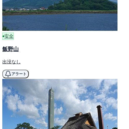
安全
飯野山
出没なし
アラート