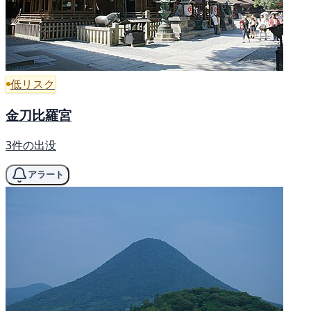
低リスク
金刀比羅宮
3件の出没
アラート