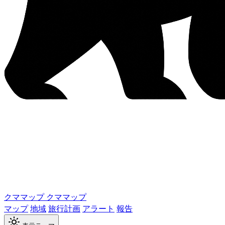
クママップ
クママップ
マップ
地域
旅行計画
アラート
報告