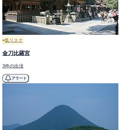
低リスク
金刀比羅宮
3件の出没
アラート