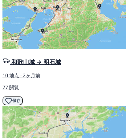
和歌山城 → 明石城
10 地点 · 2ヶ月前
77 閲覧
保存