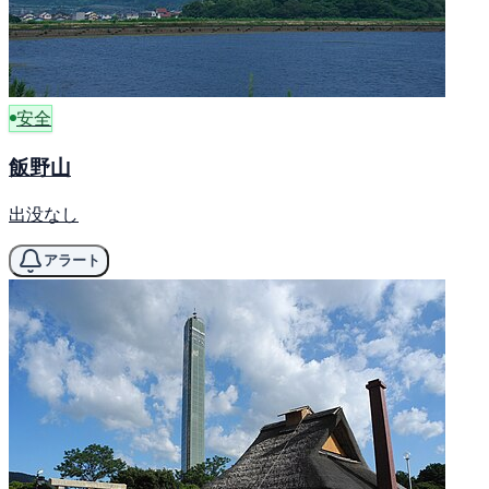
安全
飯野山
出没なし
アラート