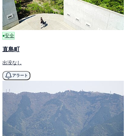
安全
直島町
出没なし
アラート