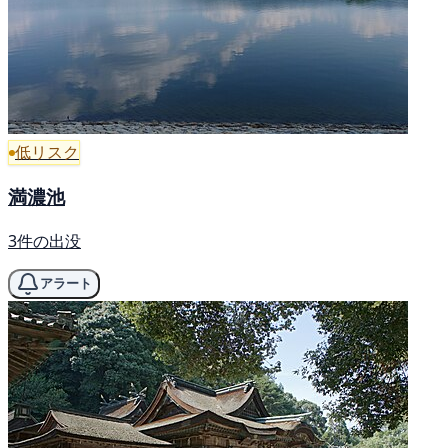
低リスク
満濃池
3件の出没
アラート