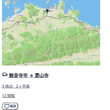
観音寺市 → 霊山寺
3 地点 · 2ヶ月前
12 閲覧
保存