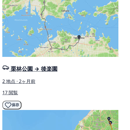
栗林公園 → 後楽園
2 地点 · 2ヶ月前
17 閲覧
保存