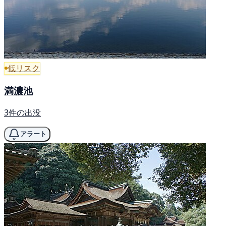
低リスク
満濃池
3件の出没
アラート