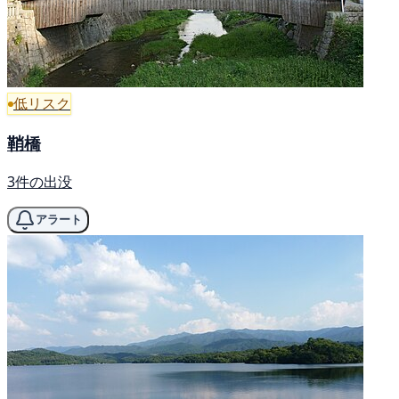
低リスク
鞘橋
3件の出没
アラート