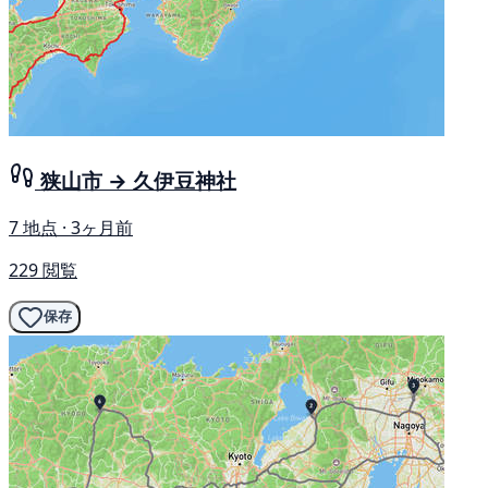
狭山市 → 久伊豆神社
7 地点 · 3ヶ月前
229 閲覧
保存