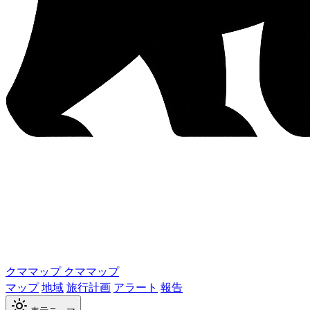
クママップ
クママップ
マップ
地域
旅行計画
アラート
報告