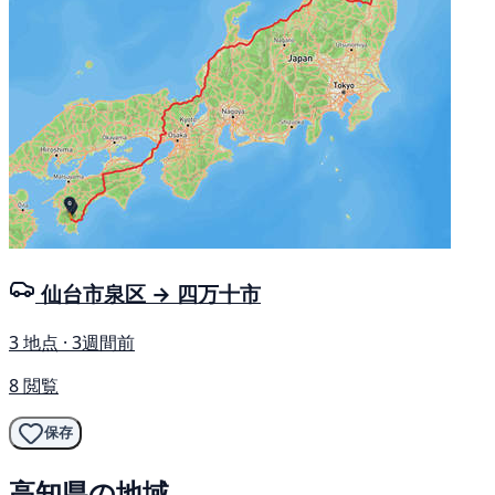
仙台市泉区 → 四万十市
3 地点 · 3週間前
8 閲覧
保存
高知県の地域