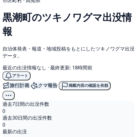
市区町村 · 高知県
黒潮町の
ツキノワグマ
出没情
報
自治体発表・報道・地域投稿をもとにしたツキノワグマ出没
データ。
最近の出没情報なし
·
最終更新: 18時間前
アラート
旅行計画
クマ報告
掲載内容の確認を依頼
過去7日間の出没件数
0
過去30日間の出没件数
0
最新の出没