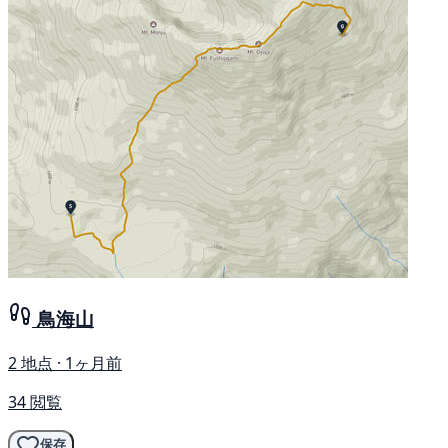
鳥海山
2 地点 · 1ヶ月前
34 閲覧
保存