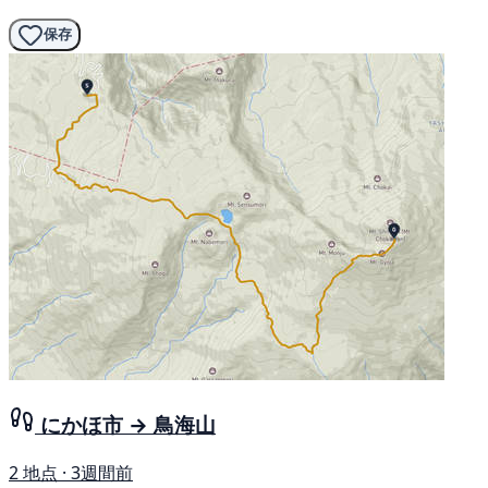
保存
にかほ市 → 鳥海山
2 地点 · 3週間前