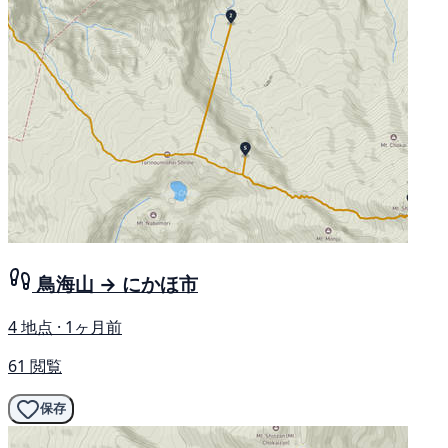
鳥海山 → にかほ市
4 地点 · 1ヶ月前
61 閲覧
保存