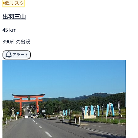
低リスク
出羽三山
45 km
390件の出没
アラート