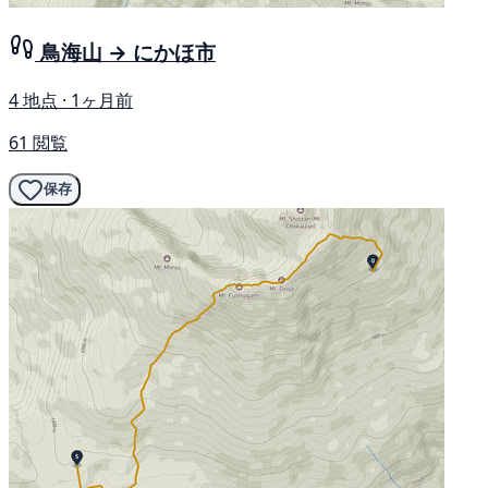
鳥海山 → にかほ市
4 地点 · 1ヶ月前
61 閲覧
保存