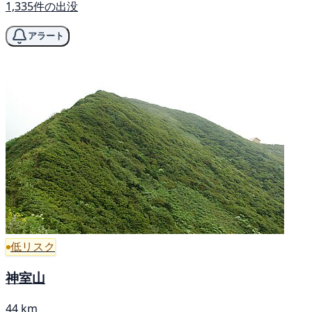
1,335件の出没
アラート
低リスク
神室山
44 km