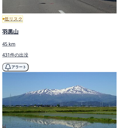
低リスク
羽黒山
45 km
431件の出没
アラート