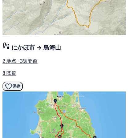
にかほ市 → 鳥海山
2 地点 · 3週間前
8 閲覧
保存