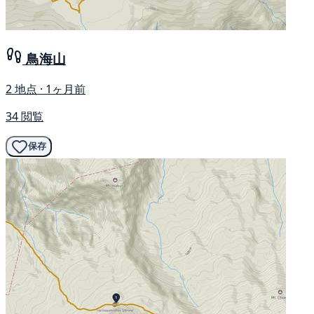
鳥海山
2 地点 · 1ヶ月前
34 閲覧
保存