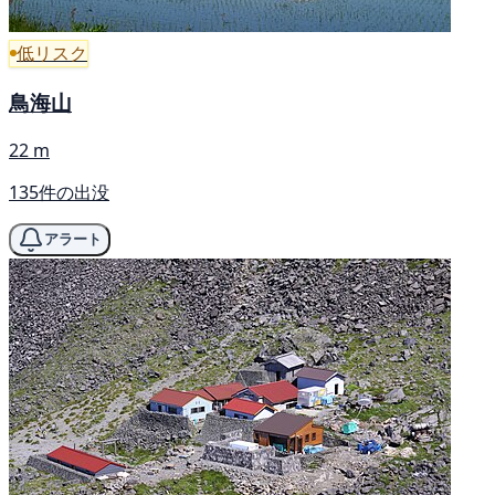
低リスク
鳥海山
22 m
135件の出没
アラート