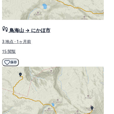
鳥海山 → にかほ市
3 地点 · 1ヶ月前
15 閲覧
保存