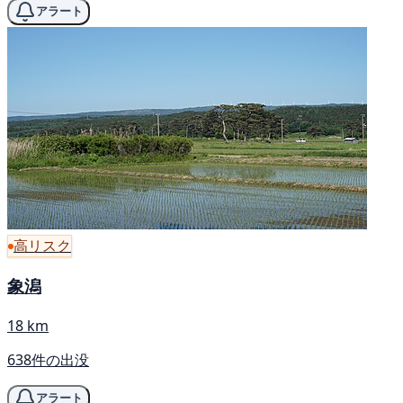
アラート
高リスク
象潟
18 km
638件の出没
アラート