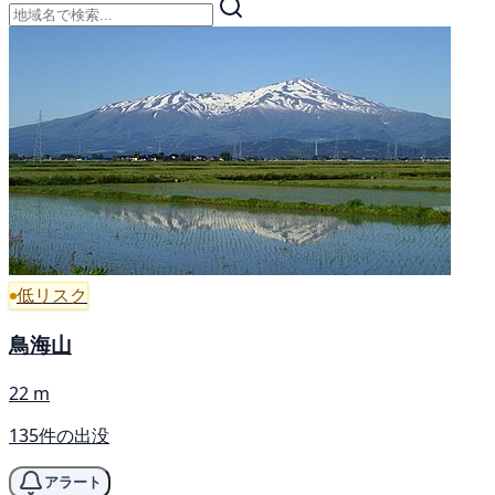
低リスク
鳥海山
22 m
135件の出没
アラート