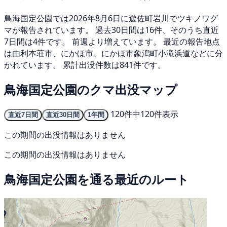
鳥海国定公園では2026年8月6日に遊佐町岩川でツキノワグ
マが報告されています。 過去30日間は16件、そのうち直近
7日間は4件です。 前週より増えています。 最近の報告地点
は由利本荘市、にかほ市、にかほ市象潟町小滝浜道などに分
かれています。 累計出没件数は841件です。
鳥海国定公園のクマ出没マップ
120件中120件表示
直近7日間
直近30日間
1年間
この期間の出没情報はありません
この期間の出没情報はありません
鳥海国定公園を通る最近のルート