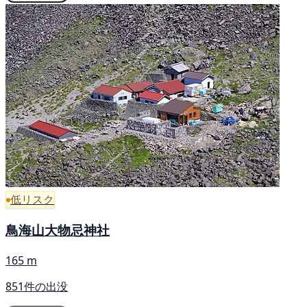
低リスク
鳥海山大物忌神社
165 m
851件の出没