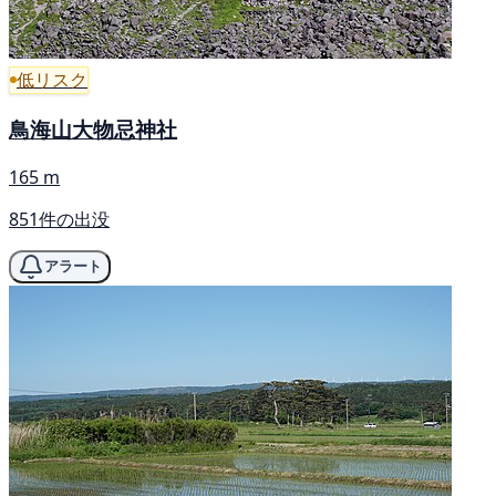
低リスク
鳥海山大物忌神社
165 m
851件の出没
アラート