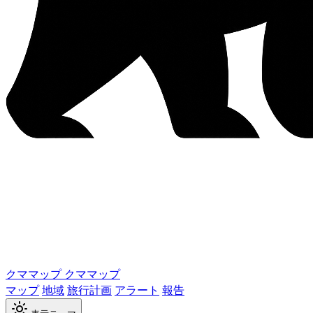
クママップ
クママップ
マップ
地域
旅行計画
アラート
報告