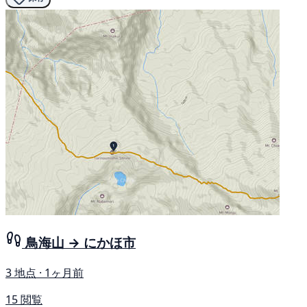
鳥海山 → にかほ市
3 地点 · 1ヶ月前
15 閲覧