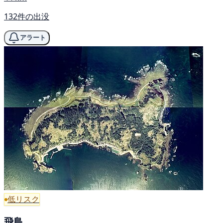
132件の出没
アラート
低リスク
飛島