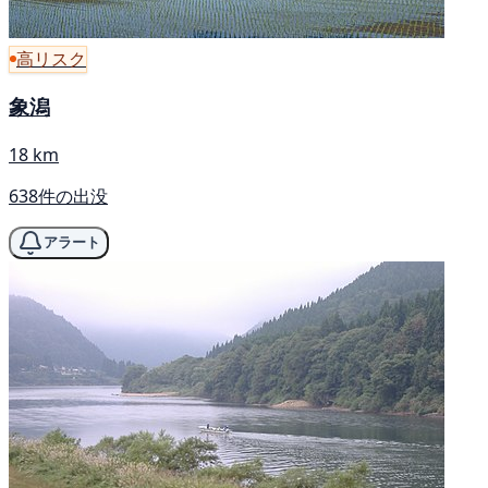
高リスク
象潟
18 km
638件の出没
アラート