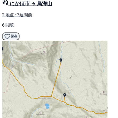
にかほ市 → 鳥海山
2 地点 · 3週間前
6 閲覧
保存