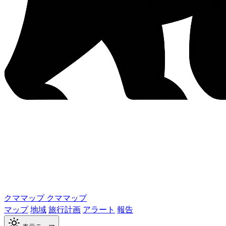
クママップ
クママップ
マップ
地域
旅行計画
アラート
報告