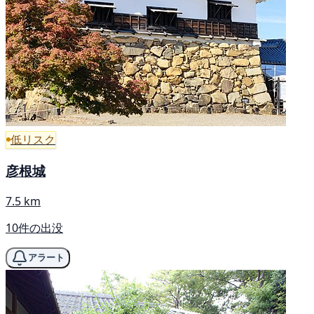
低リスク
彦根城
7.5 km
10件の出没
アラート