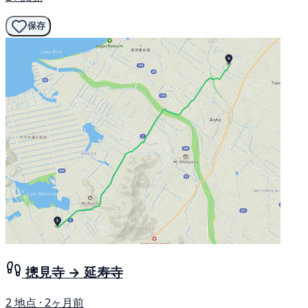
保存
摠見寺 → 延寿寺
2 地点 · 2ヶ月前