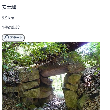
安土城
9.5 km
1件の出没
アラート