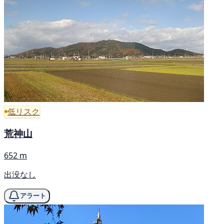
低リスク
荒神山
652 m
出没なし
アラート