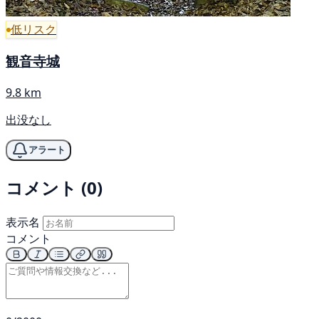
低リスク
観音寺城
9.8 km
出没なし
アラート
コメント (0)
表示名
コメント