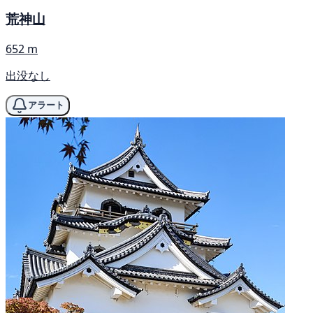
荒神山
652 m
出没なし
アラート