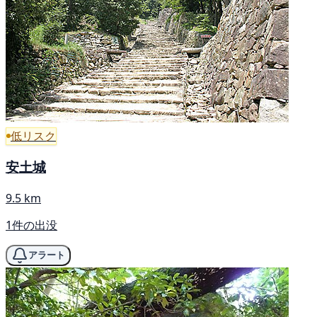
低リスク
安土城
9.5 km
1件の出没
アラート