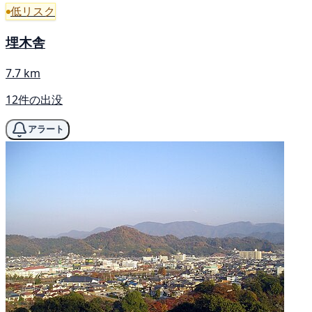
低リスク
埋木舎
7.7 km
12件の出没
アラート