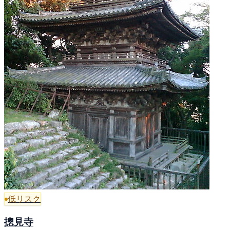
低リスク
摠見寺