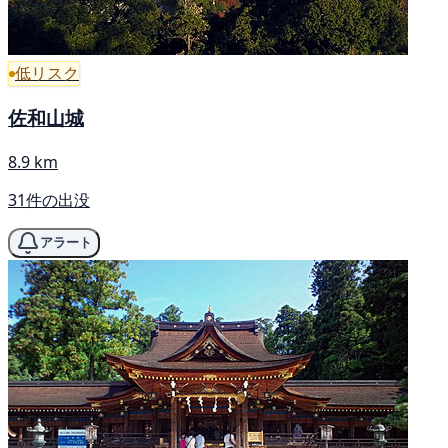
低リスク
佐和山城
8.9 km
31件の出没
アラート