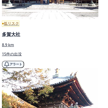
低リスク
多賀大社
8.9 km
15件の出没
アラート