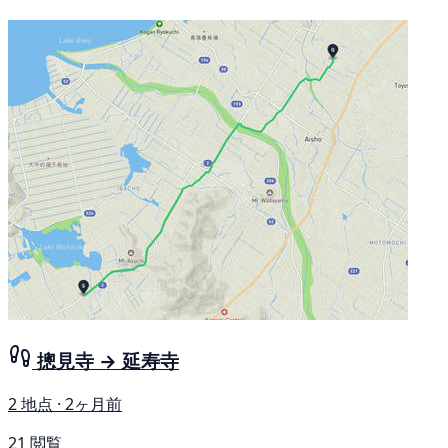
摠見寺 → 延寿寺
2 地点 · 2ヶ月前
21 閲覧