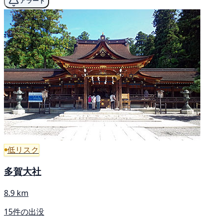
アラート
低リスク
多賀大社
8.9 km
15件の出没