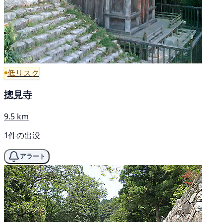
低リスク
摠見寺
9.5 km
1件の出没
アラート