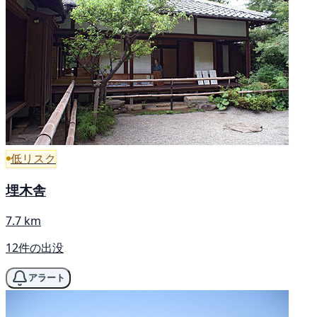
低リスク
埋木舎
7.7 km
12件の出没
アラート