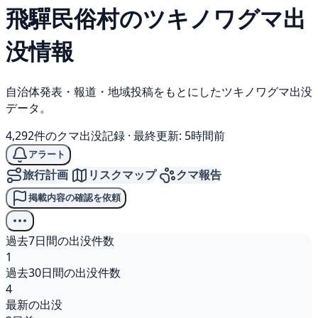
飛驒民俗村の
ツキノワグマ
出
没情報
自治体発表・報道・地域投稿をもとにしたツキノワグマ出没
データ。
4,292件のクマ出没記録
·
最終更新: 5時間前
アラート
旅行計画
リスクマップ
クマ報告
掲載内容の確認を依頼
過去7日間の出没件数
1
過去30日間の出没件数
4
最新の出没