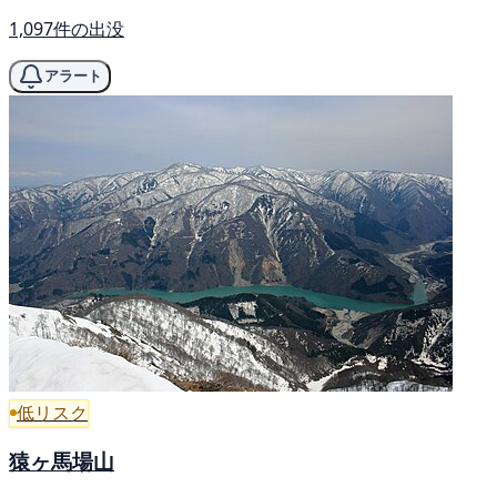
1,097件の出没
アラート
低リスク
猿ヶ馬場山