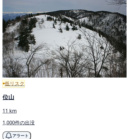
低リスク
位山
11 km
1,000件の出没
アラート