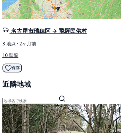
名古屋市瑞穂区 → 飛驒民俗村
3 地点 · 2ヶ月前
10 閲覧
保存
近隣地域