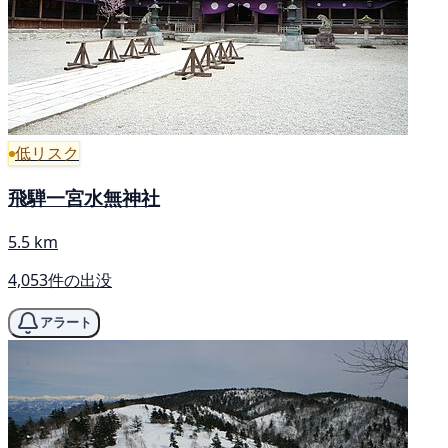
低リスク
飛騨一宮水無神社
5.5 km
4,053件の出没
アラート