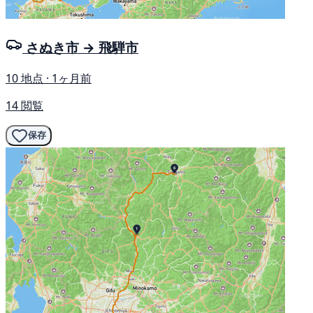
さぬき市 → 飛騨市
10 地点 · 1ヶ月前
14 閲覧
保存