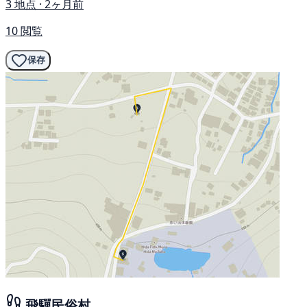
3 地点 · 2ヶ月前
10 閲覧
保存
飛驒民俗村