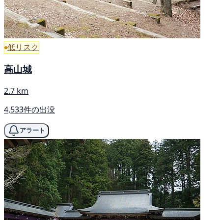
低リスク
高山城
2.7 km
4,533件の出没
アラート