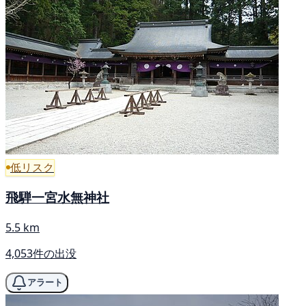
低リスク
飛騨一宮水無神社
5.5 km
4,053件の出没
アラート