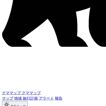
クママップ
クママップ
マップ
地域
旅行計画
アラート
報告