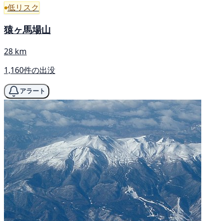
低リスク
猿ヶ馬場山
28 km
1,160件の出没
アラート