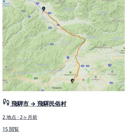
飛騨市 → 飛驒民俗村
2 地点 · 2ヶ月前
15 閲覧