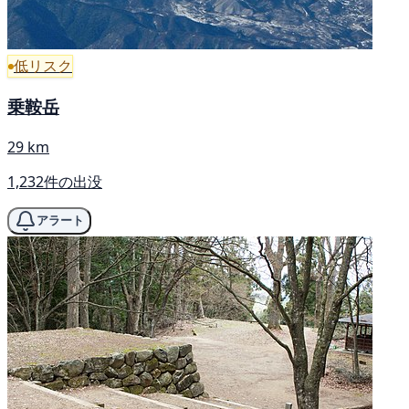
低リスク
乗鞍岳
29 km
1,232件の出没
アラート