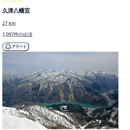
久津八幡宮
27 km
1,097件の出没
アラート