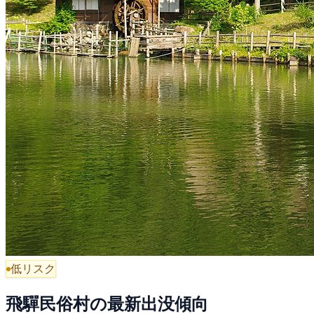
低リスク
飛驒民俗村の最新出没傾向