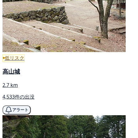
低リスク
高山城
2.7 km
4,533件の出没
アラート