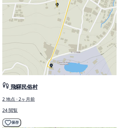
飛驒民俗村
2 地点 · 2ヶ月前
24 閲覧
保存