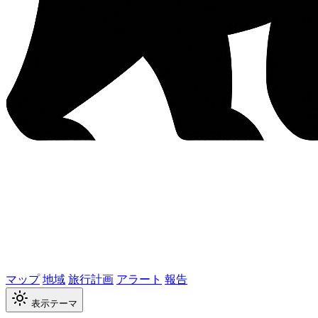
マップ
地域
旅行計画
アラート
報告
表示テーマ