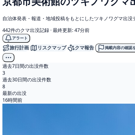
京都市美術館の
ツキノワグマ
自治体発表・報道・地域投稿をもとにしたツキノワグマ出没
442件のクマ出没記録
·
最終更新: 47分前
アラート
旅行計画
リスクマップ
クマ報告
掲載内容の確認
過去7日間の出没件数
3
過去30日間の出没件数
8
最新の出没
16時間前