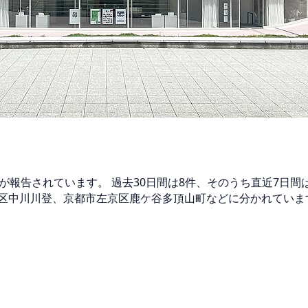
マが報告されています。 過去30日間は8件、そのうち直近7日
区中川川登、京都市左京区鹿ケ谷多頂山町などに分かれています