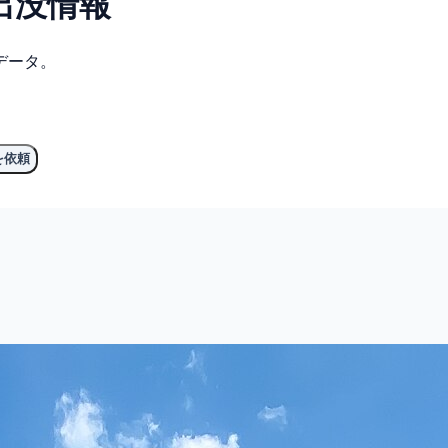
出没情報
データ。
を依頼