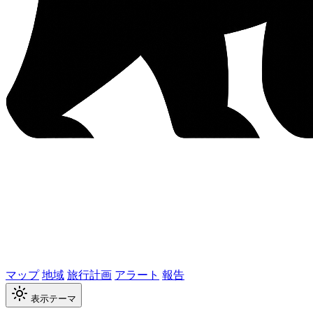
マップ
地域
旅行計画
アラート
報告
表示テーマ