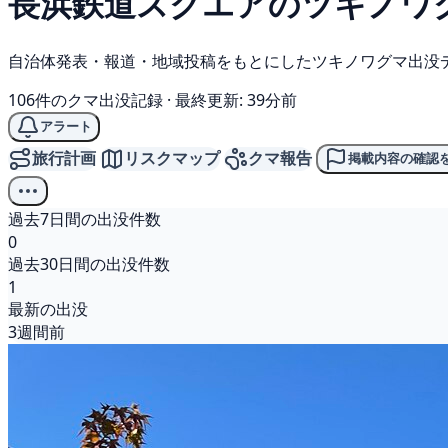
長浜鉄道スクエアの
ツキノワ
自治体発表・報道・地域投稿をもとにしたツキノワグマ出没
106件のクマ出没記録
·
最終更新: 39分前
アラート
旅行計画
リスクマップ
クマ報告
掲載内容の確認
過去7日間の出没件数
0
過去30日間の出没件数
1
最新の出没
3週間前