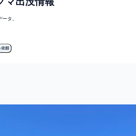
グマ
出没情報
データ。
を依頼