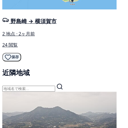
野島崎 → 横須賀市
2 地点 · 2ヶ月前
24 閲覧
保存
近隣地域