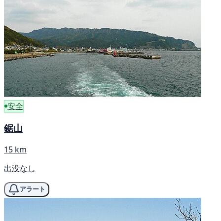
安全
鋸山
15 km
出没なし
アラート