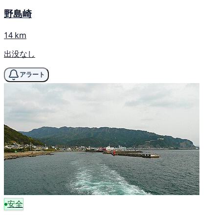
野島崎
14 km
出没なし
アラート
安全