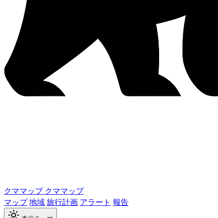
クママップ
クママップ
マップ
地域
旅行計画
アラート
報告