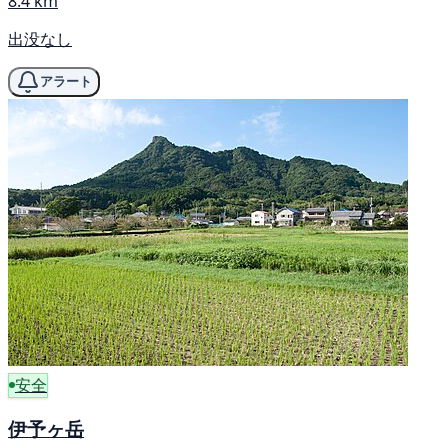
8.4 km
出没なし
アラート
安全
伊予ヶ岳