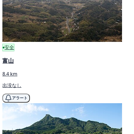
安全
富山
8.4 km
出没なし
アラート