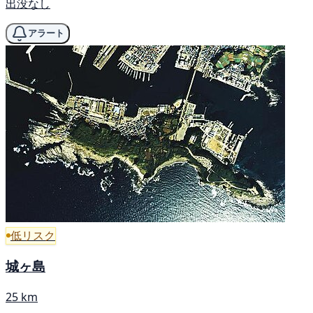
出没なし
アラート
低リスク
城ヶ島
25 km