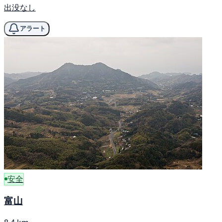
出没なし
アラート
安全
富山