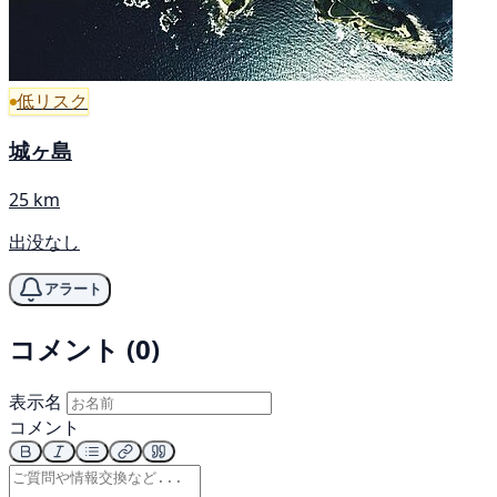
低リスク
城ヶ島
25 km
出没なし
アラート
コメント (0)
表示名
コメント