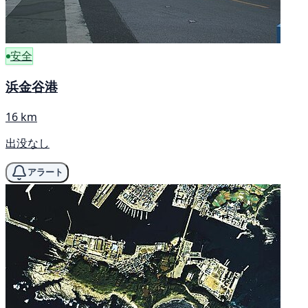
安全
浜金谷港
16 km
出没なし
アラート