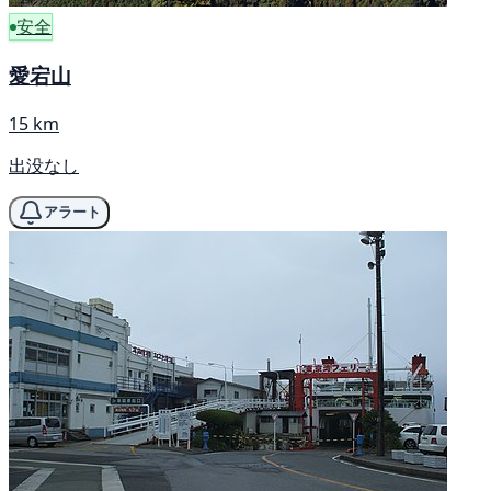
安全
愛宕山
15 km
出没なし
アラート