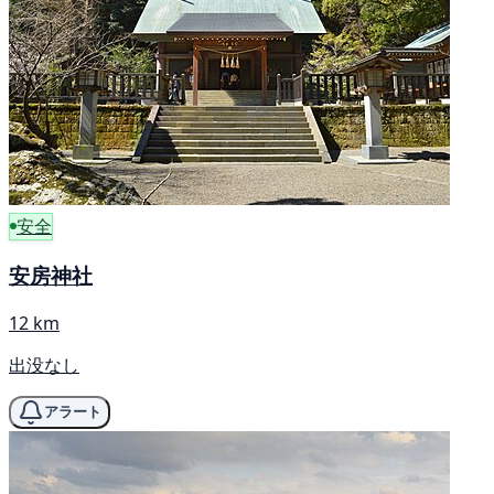
安全
安房神社
12 km
出没なし
アラート