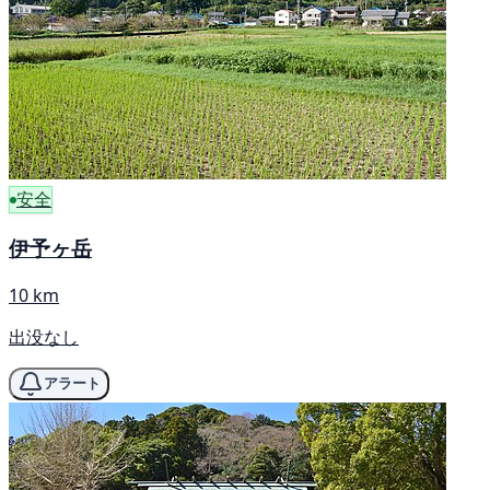
安全
伊予ヶ岳
10 km
出没なし
アラート