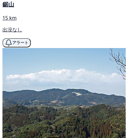
鋸山
15 km
出没なし
アラート