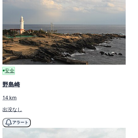
安全
野島崎
14 km
出没なし
アラート