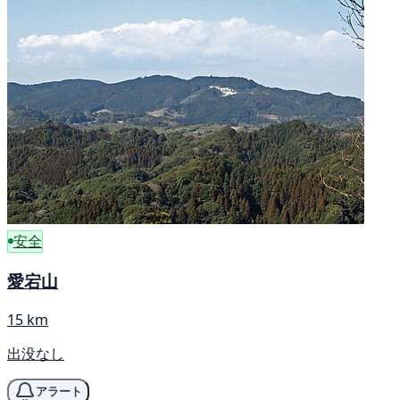
安全
愛宕山
15 km
出没なし
アラート