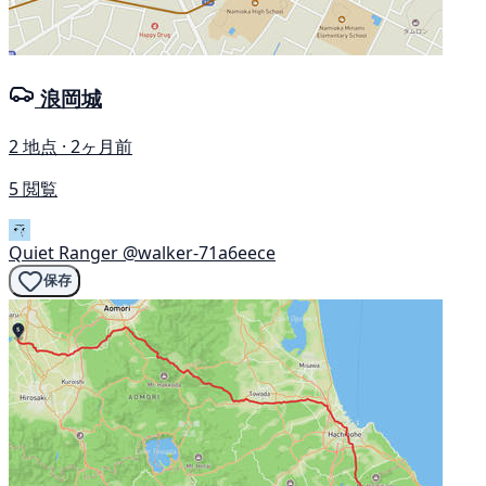
浪岡城
2 地点 · 2ヶ月前
5 閲覧
Quiet Ranger
@walker-71a6eece
保存