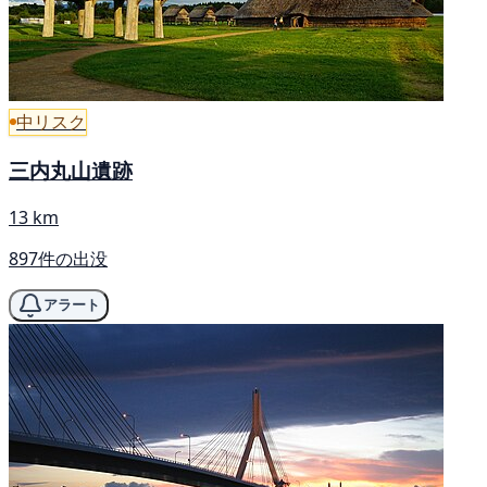
中リスク
三内丸山遺跡
13 km
897件の出没
アラート