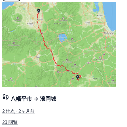
八幡平市 → 浪岡城
2 地点 · 2ヶ月前
23 閲覧