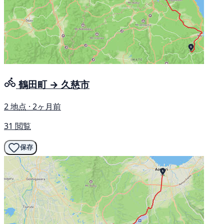
鶴田町 → 久慈市
2 地点 · 2ヶ月前
31 閲覧
保存