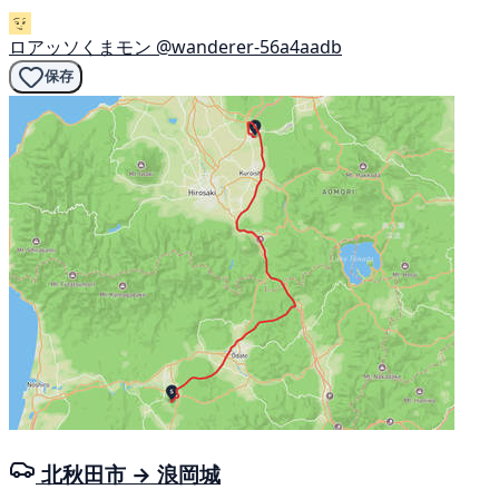
ロアッソくまモン
@wanderer-56a4aadb
保存
北秋田市 → 浪岡城