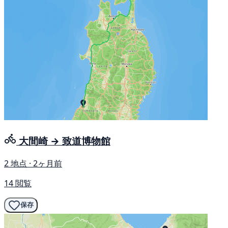
大間崎 → 致道博物館
2 地点 · 2ヶ月前
14 閲覧
保存