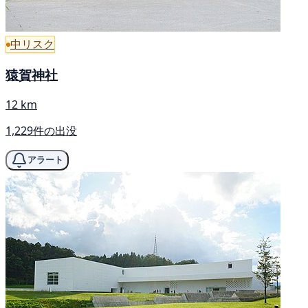
中リスク
猿賀神社
12 km
1,229件の出没
アラート