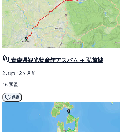
青森県観光物産館アスパム → 弘前城
2 地点 · 2ヶ月前
16 閲覧
保存