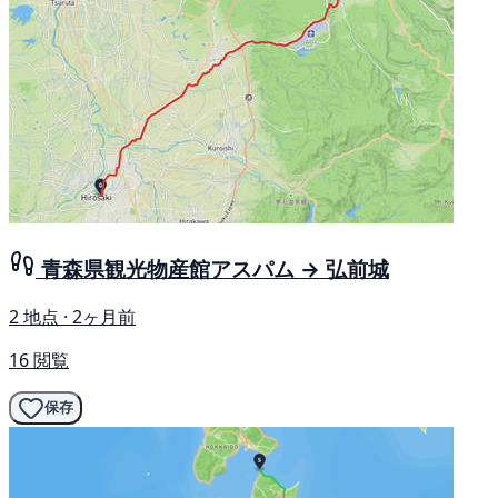
青森県観光物産館アスパム → 弘前城
2 地点 · 2ヶ月前
16 閲覧
保存