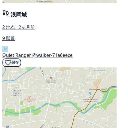
浪岡城
2 地点 · 2ヶ月前
9 閲覧
Quiet Ranger
@walker-71a6eece
保存