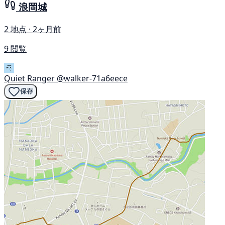
浪岡城
2 地点 · 2ヶ月前
9 閲覧
Quiet Ranger
@walker-71a6eece
保存