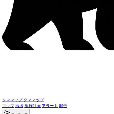
クママップ
クママップ
マップ
地域
旅行計画
アラート
報告