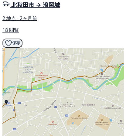
北秋田市 → 浪岡城
2 地点 · 2ヶ月前
18 閲覧
保存