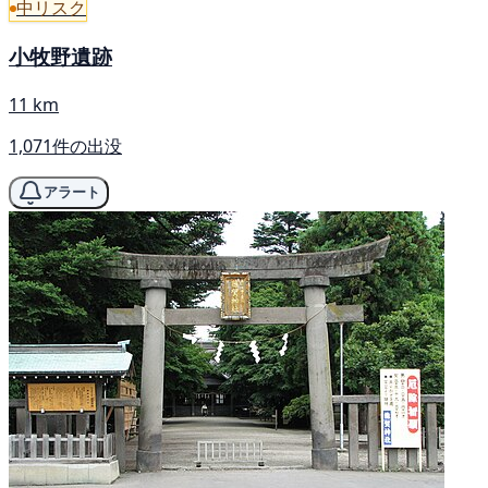
中リスク
小牧野遺跡
11 km
1,071件の出没
アラート