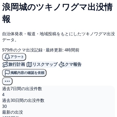
浪岡城の
ツキノワグマ
出没情
報
自治体発表・報道・地域投稿をもとにしたツキノワグマ出没
データ。
979件のクマ出没記録
·
最終更新: 4時間前
アラート
旅行計画
リスクマップ
クマ報告
掲載内容の確認を依頼
過去7日間の出没件数
4
過去30日間の出没件数
30
最新の出没