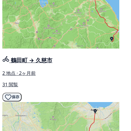
鶴田町 → 久慈市
2 地点 · 2ヶ月前
31 閲覧
保存