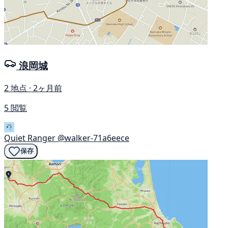
浪岡城
2 地点 · 2ヶ月前
5 閲覧
Quiet Ranger
@walker-71a6eece
保存