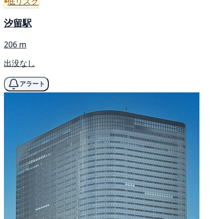
低リスク
汐留駅
206 m
出没なし
アラート