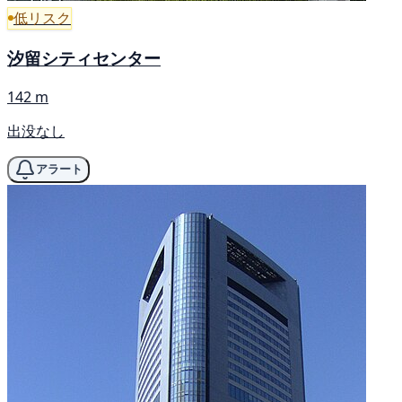
低リスク
汐留シティセンター
142 m
出没なし
アラート