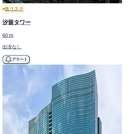
低リスク
汐留タワー
60 m
出没なし
アラート