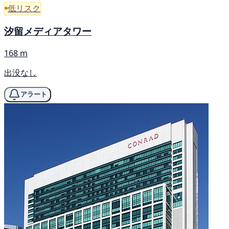
低リスク
汐留メディアタワー
168 m
出没なし
アラート