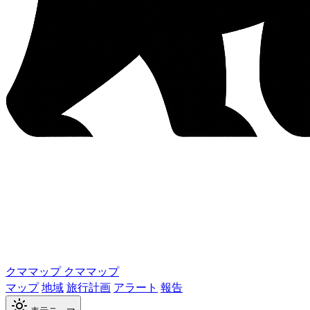
クママップ
クママップ
マップ
地域
旅行計画
アラート
報告