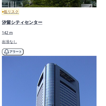
低リスク
汐留シティセンター
142 m
出没なし
アラート