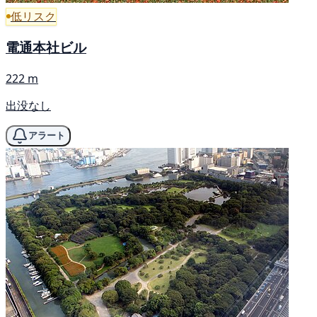
低リスク
電通本社ビル
222 m
出没なし
アラート