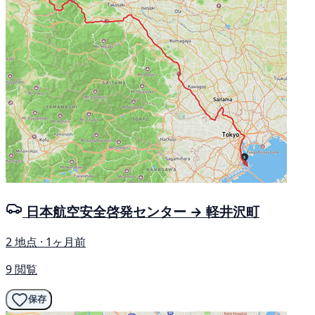
日本航空安全啓発センター → 軽井沢町
2 地点 · 1ヶ月前
9 閲覧
保存