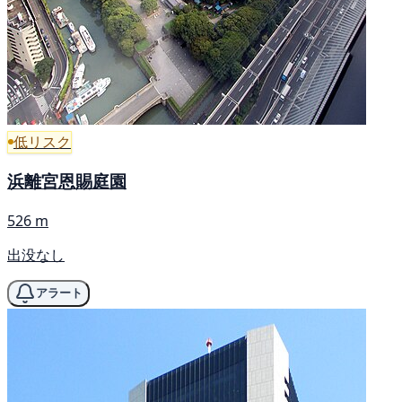
低リスク
浜離宮恩賜庭園
526 m
出没なし
アラート