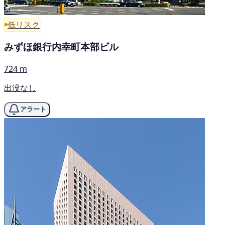
低リスク
みずほ銀行内幸町本部ビル
724 m
出没なし
アラート