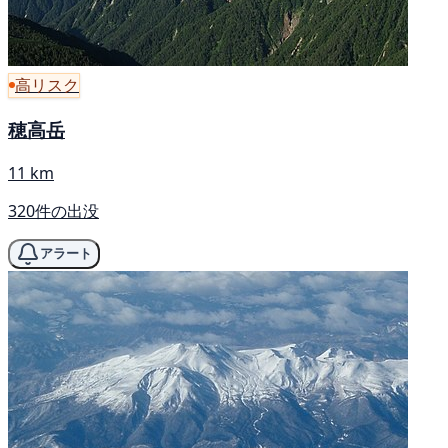
高リスク
穂高岳
11 km
320件の出没
アラート