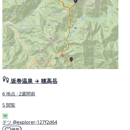
坂巻温泉 → 穂高岳
6 地点 · 2週間前
5 閲覧
テツ
@explorer-127f2d64
保存