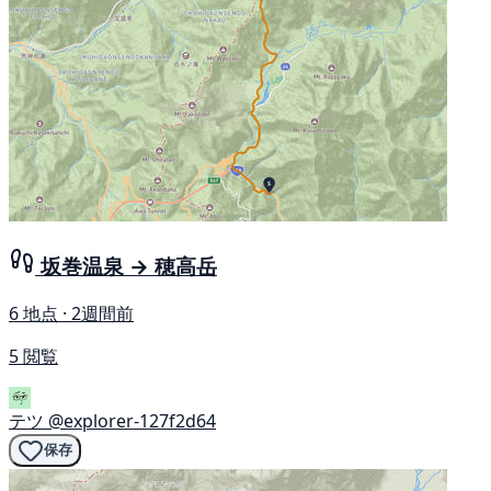
坂巻温泉 → 穂高岳
6 地点 · 2週間前
5 閲覧
テツ
@explorer-127f2d64
保存