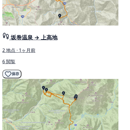
坂巻温泉 → 上高地
2 地点 · 1ヶ月前
6 閲覧
保存