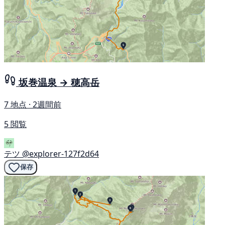
坂巻温泉 → 穂高岳
7 地点 · 2週間前
5 閲覧
テツ
@explorer-127f2d64
保存