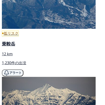
低リスク
乗鞍岳
12 km
1,230件の出没
アラート