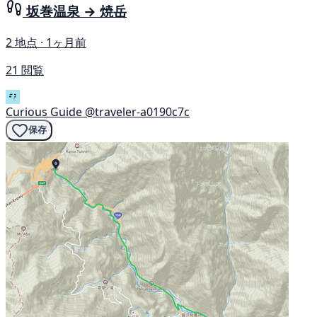
坂巻温泉 → 焼岳
2 地点 · 1ヶ月前
21 閲覧
Curious Guide
@traveler-a0190c7c
保存