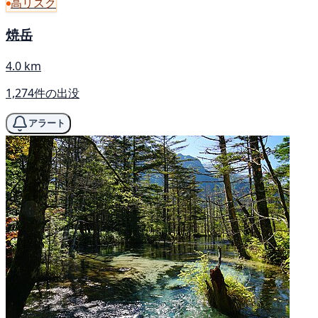
高リスク
焼岳
4.0 km
1,274件の出没
アラート