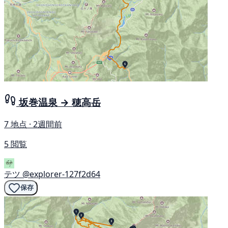
坂巻温泉 → 穂高岳
7 地点 · 2週間前
5 閲覧
テツ
@explorer-127f2d64
保存