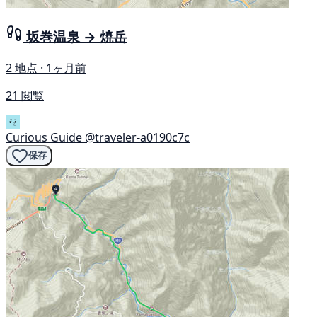
坂巻温泉 → 焼岳
2 地点 · 1ヶ月前
21 閲覧
Curious Guide
@traveler-a0190c7c
保存