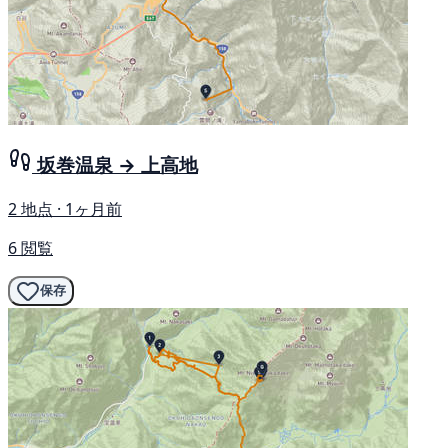
坂巻温泉 → 上高地
2 地点 · 1ヶ月前
6 閲覧
保存