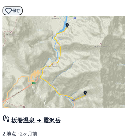
保存
坂巻温泉 → 霞沢岳
2 地点 · 2ヶ月前