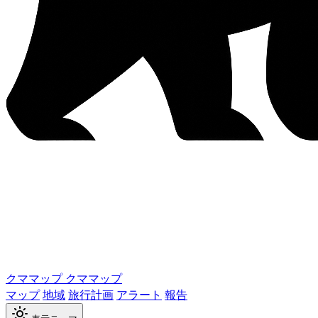
クママップ
クママップ
マップ
地域
旅行計画
アラート
報告