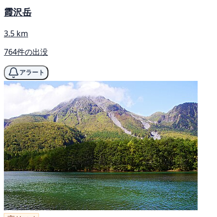
霞沢岳
3.5 km
764件の出没
アラート