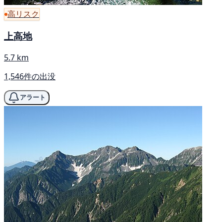
高リスク
上高地
5.7 km
1,546件の出没
アラート