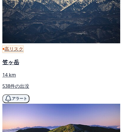
高リスク
笠ヶ岳
14 km
538件の出没
アラート