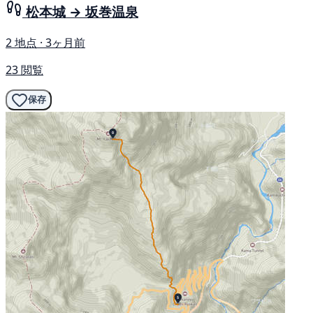
松本城 → 坂巻温泉
2 地点 · 3ヶ月前
23 閲覧
保存