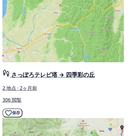
さっぽろテレビ塔 → 四季彩の丘
2 地点 · 2ヶ月前
306 閲覧
保存