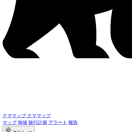
クママップ
クママップ
マップ
地域
旅行計画
アラート
報告