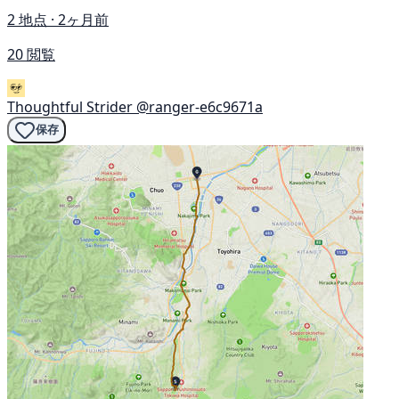
2 地点 · 2ヶ月前
20 閲覧
Thoughtful Strider
@ranger-e6c9671a
保存