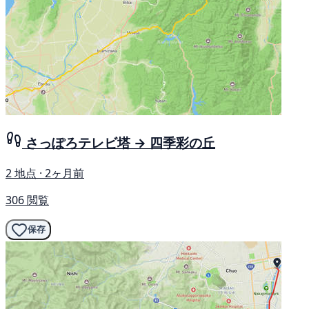
さっぽろテレビ塔 → 四季彩の丘
2 地点 · 2ヶ月前
306 閲覧
保存