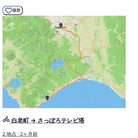
保存
白老町 → さっぽろテレビ塔
2 地点 · 2ヶ月前