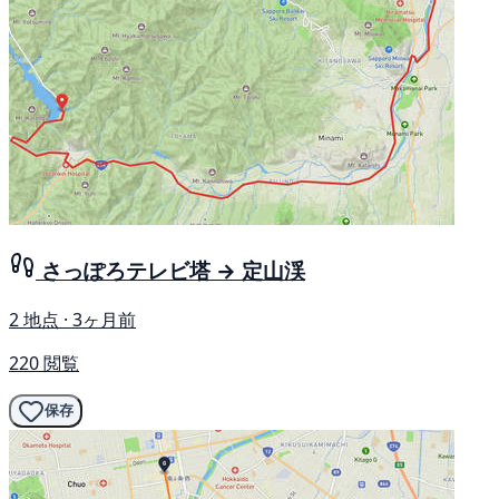
さっぽろテレビ塔 → 定山渓
2 地点 · 3ヶ月前
220 閲覧
保存