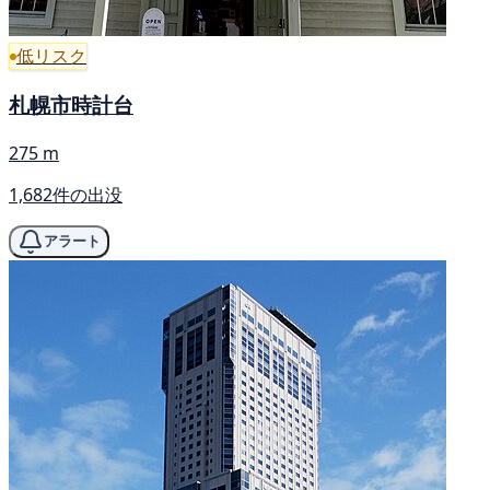
低リスク
札幌市時計台
275 m
1,682件の出没
アラート