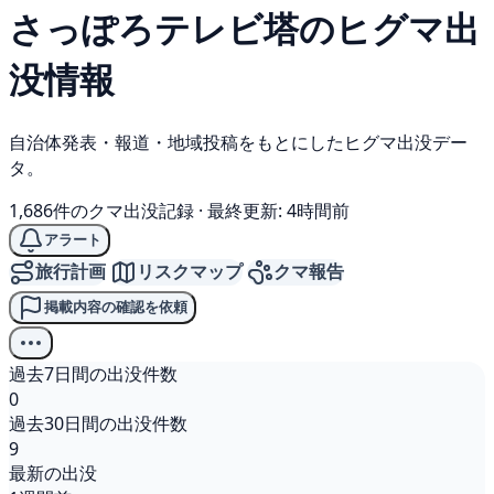
さっぽろテレビ塔の
ヒグマ
出
没情報
自治体発表・報道・地域投稿をもとにしたヒグマ出没デー
タ。
1,686件のクマ出没記録
·
最終更新: 4時間前
アラート
旅行計画
リスクマップ
クマ報告
掲載内容の確認を依頼
過去7日間の出没件数
0
過去30日間の出没件数
9
最新の出没