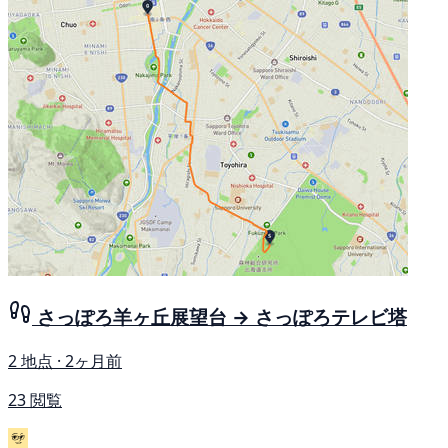
さっぽろ羊ヶ丘展望台 → さっぽろテレビ塔
2 地点 · 2ヶ月前
23 閲覧