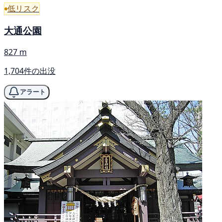
低リスク
大通公園
827 m
1,704件の出没
アラート