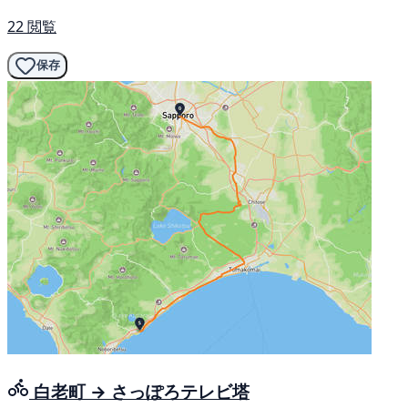
22 閲覧
保存
白老町 → さっぽろテレビ塔