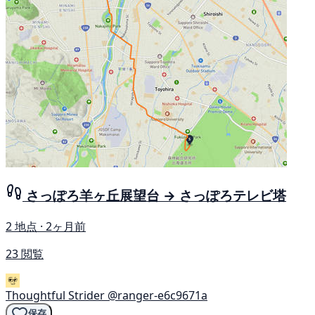
さっぽろ羊ヶ丘展望台 → さっぽろテレビ塔
2 地点 · 2ヶ月前
23 閲覧
Thoughtful Strider
@ranger-e6c9671a
保存