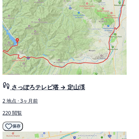
さっぽろテレビ塔 → 定山渓
2 地点 · 3ヶ月前
220 閲覧
保存