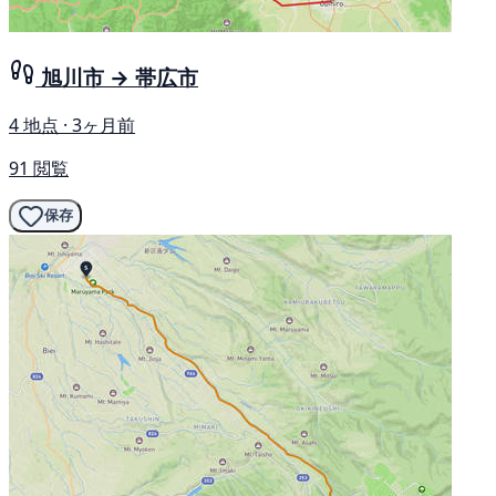
旭川市 → 帯広市
4 地点 · 3ヶ月前
91 閲覧
保存