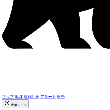
マップ
地域
旅行計画
アラート
報告
表示テーマ