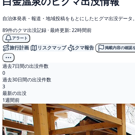
白金温泉の
ヒグマ
出没情報
自治体発表・報道・地域投稿をもとにしたヒグマ出没データ
89件のクマ出没記録
·
最終更新: 22時間前
アラート
旅行計画
リスクマップ
クマ報告
掲載内容の確認
過去7日間の出没件数
0
過去30日間の出没件数
3
最新の出没
1週間前