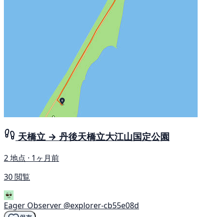
天橋立 → 丹後天橋立大江山国定公園
2 地点 · 1ヶ月前
30 閲覧
Eager Observer
@explorer-cb55e08d