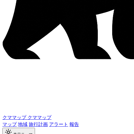
クママップ
クママップ
マップ
地域
旅行計画
アラート
報告