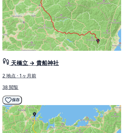
天橋立 → 貴船神社
2 地点 · 1ヶ月前
38 閲覧
保存