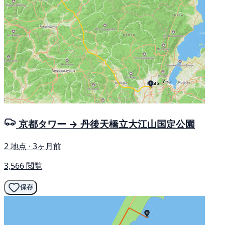
京都タワー → 丹後天橋立大江山国定公園
2 地点 · 3ヶ月前
3,566 閲覧
保存