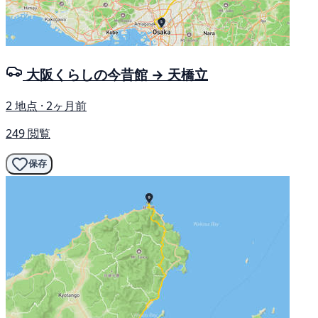
大阪くらしの今昔館 → 天橋立
2 地点 · 2ヶ月前
249 閲覧
保存