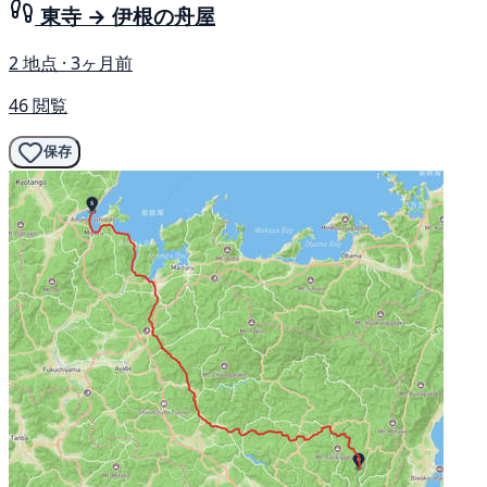
東寺 → 伊根の舟屋
2 地点 · 3ヶ月前
46 閲覧
保存