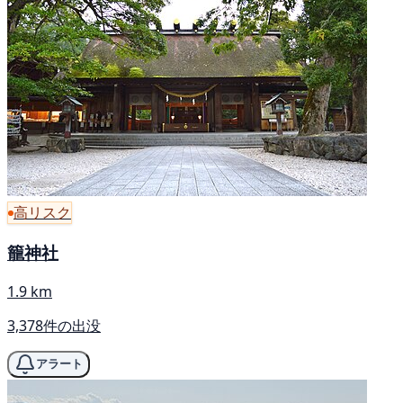
高リスク
籠神社
1.9 km
3,378件の出没
アラート