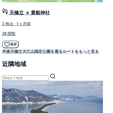
天橋立 → 貴船神社
2 地点 · 1ヶ月前
38 閲覧
保存
丹後天橋立大江山国定公園を通るルートをもっと見る
近隣地域