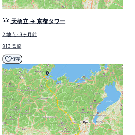
天橋立 → 京都タワー
2 地点 · 3ヶ月前
913 閲覧
保存