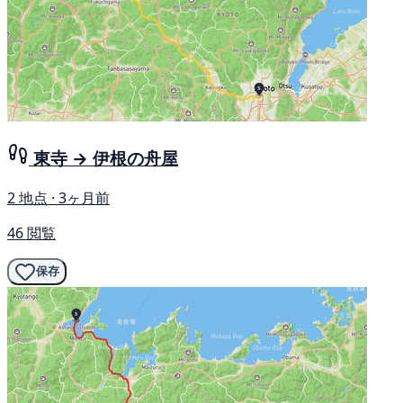
東寺 → 伊根の舟屋
2 地点 · 3ヶ月前
46 閲覧
保存