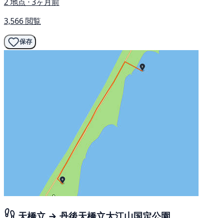
2 地点 · 3ヶ月前
3,566 閲覧
保存
天橋立 → 丹後天橋立大江山国定公園