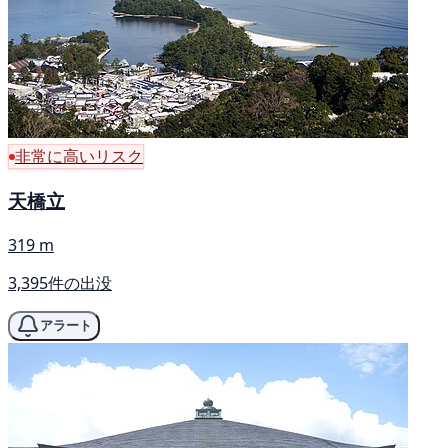
非常に高いリスク
天橋立
319 m
3,395件の出没
アラート