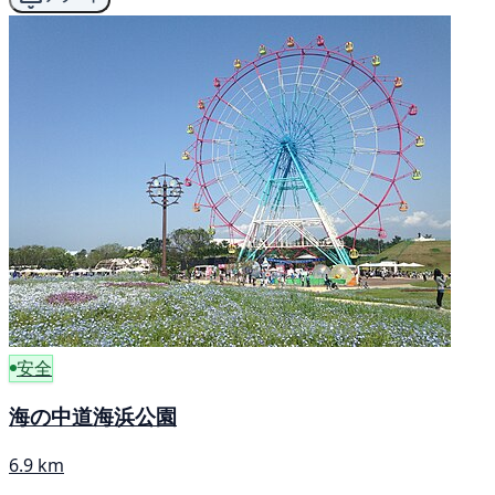
安全
海の中道海浜公園
6.9 km