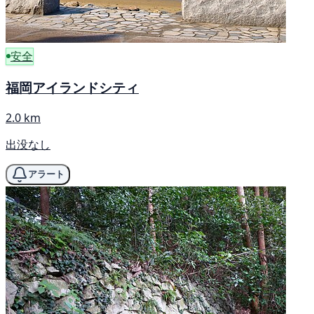
安全
福岡アイランドシティ
2.0 km
出没なし
アラート