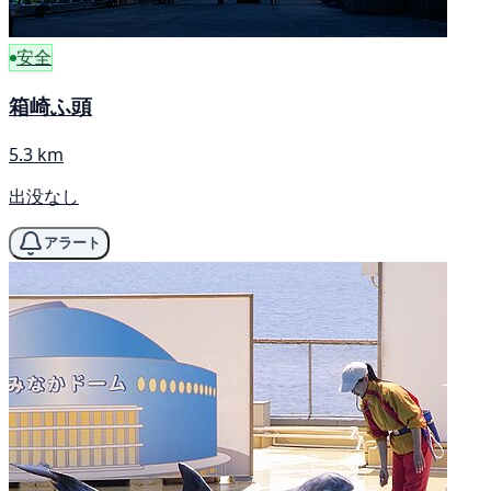
安全
箱崎ふ頭
5.3 km
出没なし
アラート