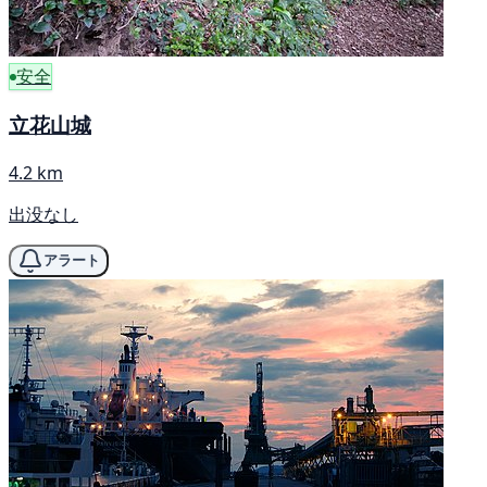
安全
立花山城
4.2 km
出没なし
アラート