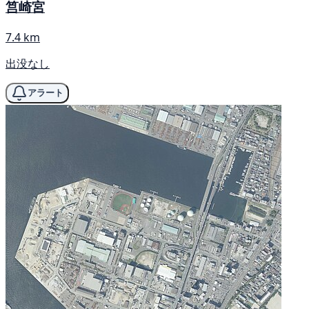
筥崎宮
7.4 km
出没なし
アラート