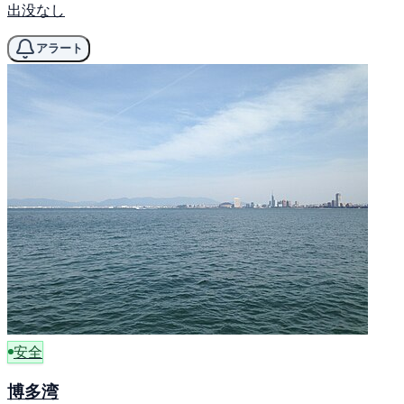
出没なし
アラート
安全
博多湾