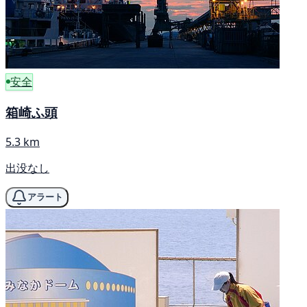
安全
箱崎ふ頭
5.3 km
出没なし
アラート