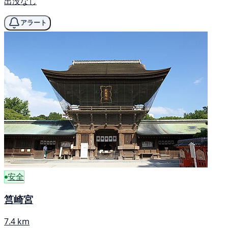
出没なし
アラート
安全
筥崎宮
7.4 km