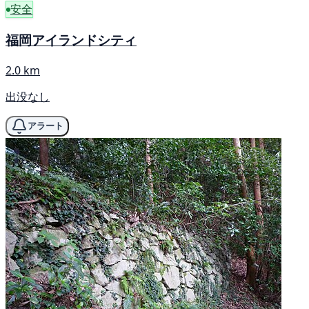
安全
福岡アイランドシティ
2.0 km
出没なし
アラート