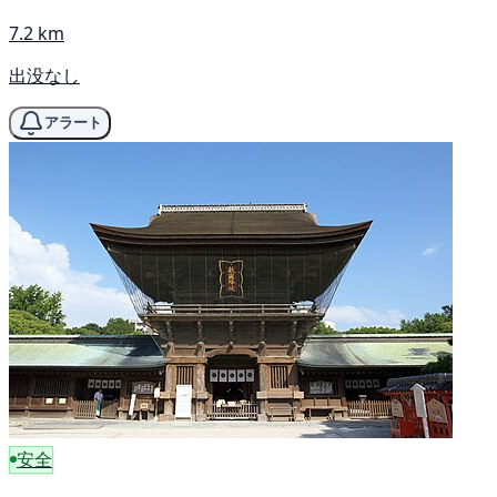
7.2 km
出没なし
アラート
安全