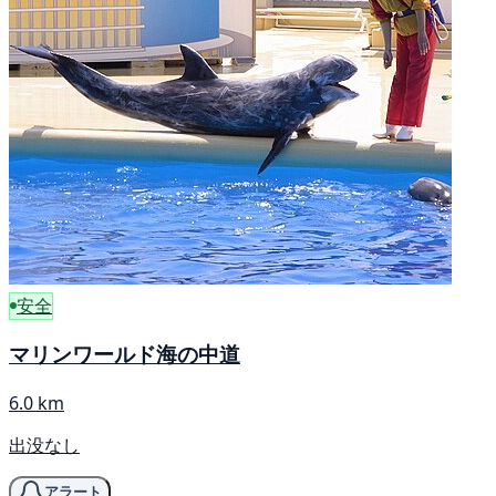
安全
マリンワールド海の中道
6.0 km
出没なし
アラート