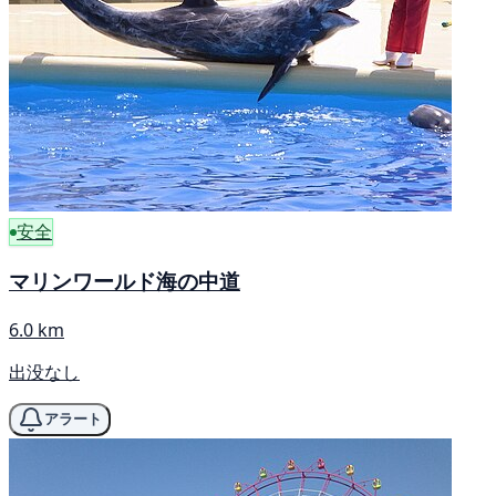
安全
マリンワールド海の中道
6.0 km
出没なし
アラート