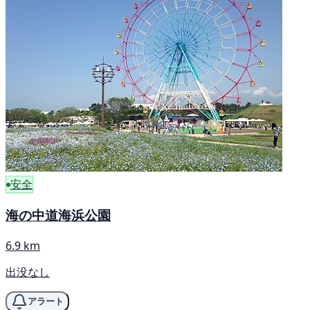
安全
海の中道海浜公園
6.9 km
出没なし
アラート