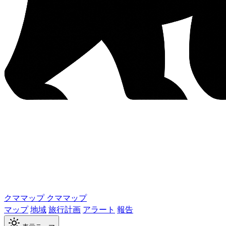
クママップ
クママップ
マップ
地域
旅行計画
アラート
報告