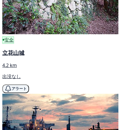
安全
立花山城
4.2 km
出没なし
アラート