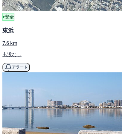
安全
東浜
7.6 km
出没なし
アラート