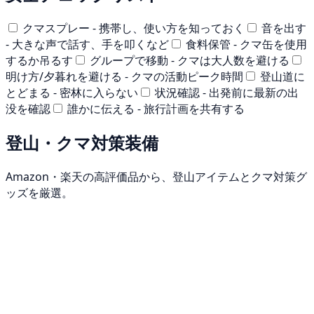
クマスプレー - 携帯し、使い方を知っておく
音を出す
- 大きな声で話す、手を叩くなど
食料保管 - クマ缶を使用
するか吊るす
グループで移動 - クマは大人数を避ける
明け方/夕暮れを避ける - クマの活動ピーク時間
登山道に
とどまる - 密林に入らない
状況確認 - 出発前に最新の出
没を確認
誰かに伝える - 旅行計画を共有する
登山・クマ対策装備
Amazon・楽天の高評価品から、登山アイテムとクマ対策グ
ッズを厳選。