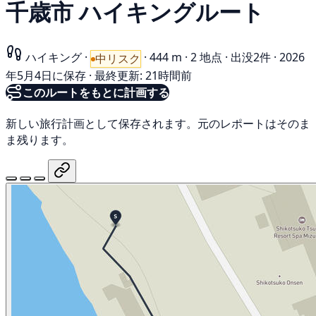
千歳市 ハイキングルート
ハイキング
·
·
444 m
·
2 地点
·
出没2件
·
2026
中リスク
年5月4日に保存
·
最終更新: 21時間前
このルートをもとに計画する
新しい旅行計画として保存されます。元のレポートはそのま
ま残ります。