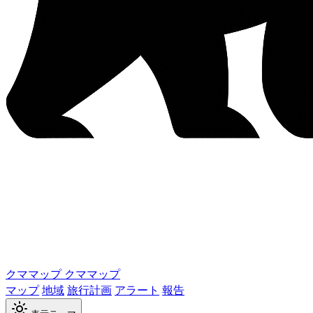
クママップ
クママップ
マップ
地域
旅行計画
アラート
報告