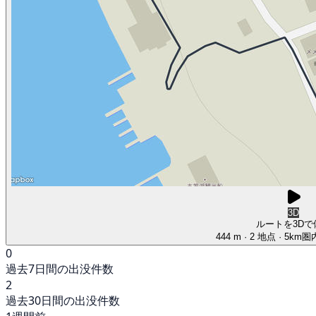
3D
ルートを3Dで
444 m
· 2 地点
· 5km
0
過去7日間の出没件数
2
過去30日間の出没件数