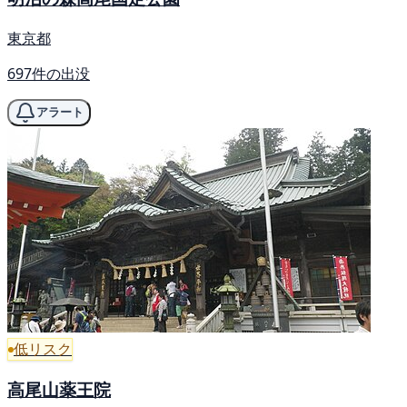
東京都
697件の出没
アラート
低リスク
高尾山薬王院