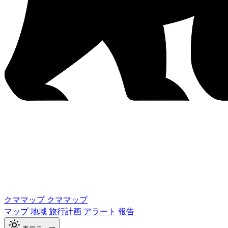
クママップ
クママップ
マップ
地域
旅行計画
アラート
報告