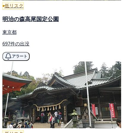
低リスク
明治の森高尾国定公園
東京都
697件の出没
アラート