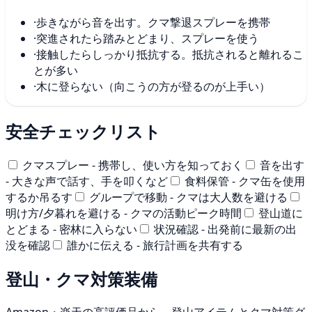
·
歩きながら音を出す。クマ撃退スプレーを携帯
·
突進されたら踏みとどまり、スプレーを使う
·
接触したらしっかり抵抗する。抵抗されると離れるこ
とが多い
·
木に登らない（向こうの方が登るのが上手い）
安全チェックリスト
クマスプレー - 携帯し、使い方を知っておく
音を出す
- 大きな声で話す、手を叩くなど
食料保管 - クマ缶を使用
するか吊るす
グループで移動 - クマは大人数を避ける
明け方/夕暮れを避ける - クマの活動ピーク時間
登山道に
とどまる - 密林に入らない
状況確認 - 出発前に最新の出
没を確認
誰かに伝える - 旅行計画を共有する
登山・クマ対策装備