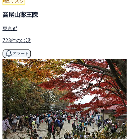
低リスク
高尾山薬王院
東京都
723件の出没
アラート