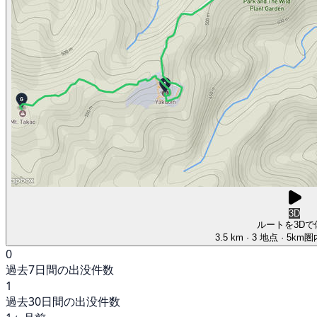
3D
ルートを3Dで
3.5 km
· 3 地点
· 5km
0
過去7日間の出没件数
1
過去30日間の出没件数