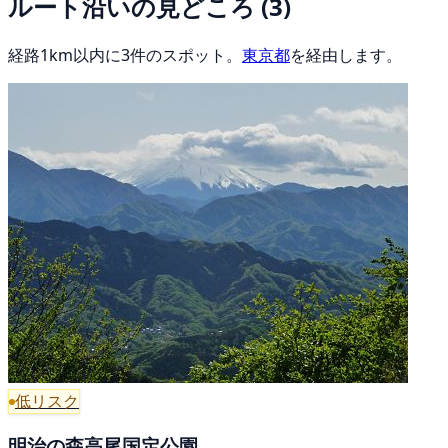
ルート沿いの見どころ
(3)
経路1km以内に3件のスポット。
東京都
を経由します。
低リスク
明治の森高尾国定公園