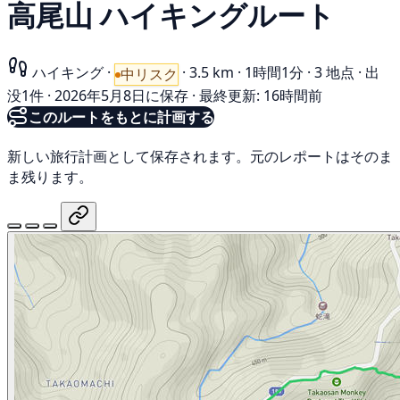
高尾山 ハイキングルート
ハイキング
·
·
3.5 km
·
1時間1分
·
3 地点
·
出
中リスク
没1件
·
2026年5月8日に保存
·
最終更新: 16時間前
このルートをもとに計画する
新しい旅行計画として保存されます。元のレポートはそのま
ま残ります。