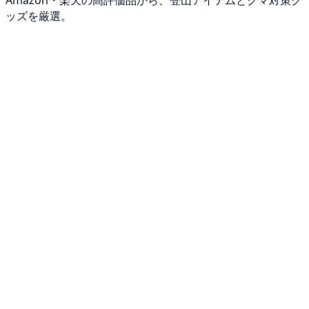
Amazon・楽天の高評価品から、登山アイテムとクマ対策グ
ッズを厳選。