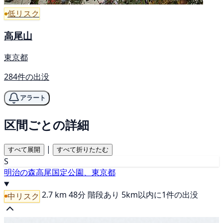
低リスク
高尾山
東京都
284件の出没
アラート
区間ごとの詳細
|
すべて展開
すべて折りたたむ
S
明治の森高尾国定公園、東京都
2.7 km
48分
階段あり
5km以内に1件の出没
中リスク