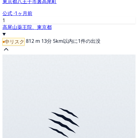
東京都八王子市裏高尾町
公式 ·
1ヶ月前
1
高尾山薬王院、東京都
812 m
13分
5km以内に1件の出没
中リスク