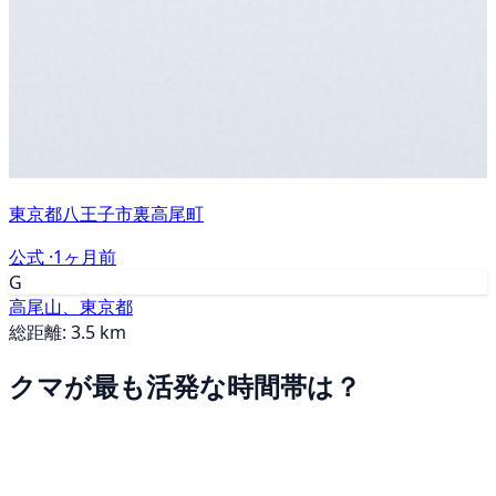
東京都八王子市裏高尾町
公式 ·
1ヶ月前
G
高尾山、東京都
総距離: 3.5 km
クマが最も活発な時間帯は？