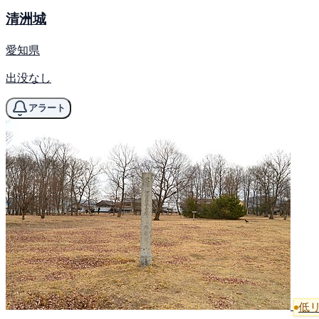
清洲城
愛知県
出没なし
アラート
低