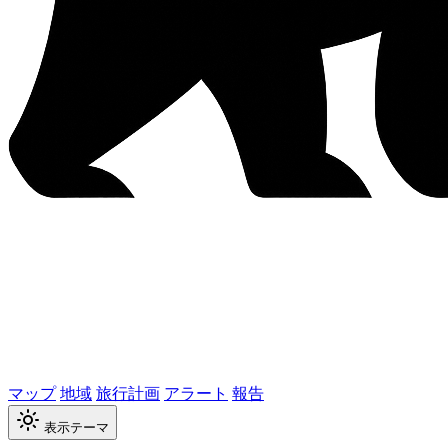
マップ
地域
旅行計画
アラート
報告
表示テーマ