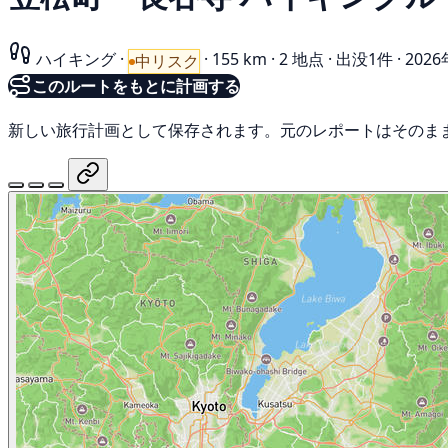
ハイキング
·
·
155 km
·
2 地点
·
出没1件
·
202
中リスク
このルートをもとに計画する
新しい旅行計画として保存されます。元のレポートはそのま