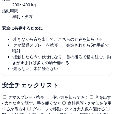
200〜400 kg
活動時間
早朝・夕方
安全に共存するために
·
歩きながら音を出して、こちらの存在を知らせる
·
クマ撃退スプレーを携帯し、突進されたら5m手前で
噴射
·
接触したらうつ伏せになり、首の後ろで指を組む。動
きが止まれば多くの場合離れる
·
走らない、木に登らない
安全チェックリスト
クマスプレー - 携帯し、使い方を知っておく
音を出す
- 大きな声で話す、手を叩くなど
食料保管 - クマ缶を使用
するか吊るす
グループで移動 - クマは大人数を避ける