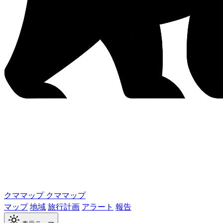
クママップ
クママップ
マップ
地域
旅行計画
アラート
報告