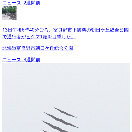
ニュース ·
2週間前
13日午後6時40分ごろ、富良野市下御料の朝日ケ丘総合公園
で通行者がヒグマ1頭を目撃した。
北海道富良野市朝日ケ丘総合公園
ニュース ·
3週間前