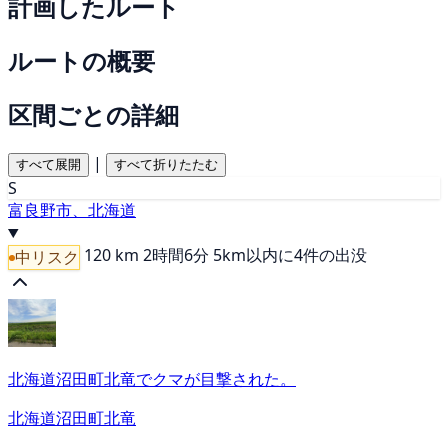
計画したルート
ルートの概要
区間ごとの詳細
|
すべて展開
すべて折りたたむ
S
富良野市、北海道
120 km
2時間6分
5km以内に4件の出没
中リスク
北海道沼田町北竜でクマが目撃された。
北海道沼田町北竜