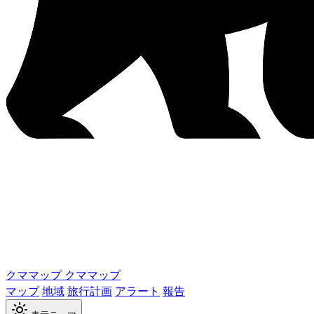
クママップ
クママップ
マップ
地域
旅行計画
アラート
報告