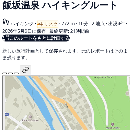
飯坂温泉 ハイキングルート
ハイキング
·
·
772 m
·
10分
·
2 地点
·
出没4件
·
中リスク
2026年5月9日に保存
·
最終更新: 21時間前
このルートをもとに計画する
新しい旅行計画として保存されます。元のレポートはそのま
ま残ります。