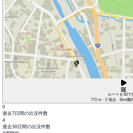
3D
ルートを3Dで
772 m
· 2 地点
· 5km
0
過去7日間の出没件数
4
過去30日間の出没件数