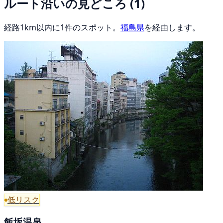
ルート沿いの見どころ
(1)
経路1km以内に1件のスポット。
福島県
を経由します。
低リスク
飯坂温泉