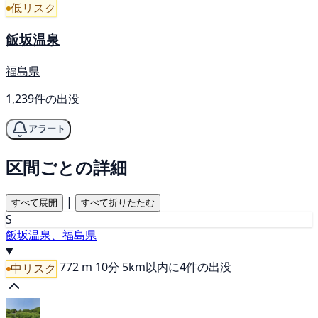
低リスク
飯坂温泉
福島県
1,239件の出没
アラート
区間ごとの詳細
|
すべて展開
すべて折りたたむ
S
飯坂温泉、福島県
772 m
10分
5km以内に4件の出没
中リスク