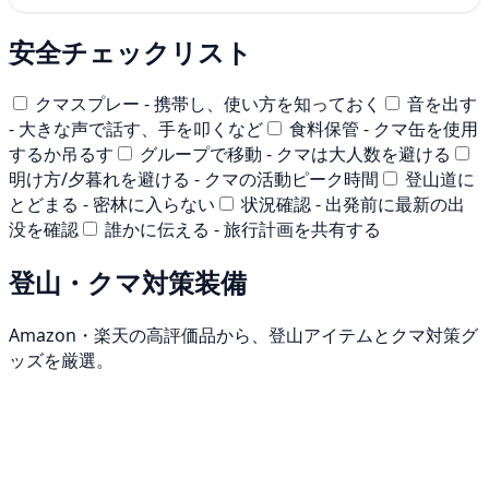
安全チェックリスト
クマスプレー - 携帯し、使い方を知っておく
音を出す
- 大きな声で話す、手を叩くなど
食料保管 - クマ缶を使用
するか吊るす
グループで移動 - クマは大人数を避ける
明け方/夕暮れを避ける - クマの活動ピーク時間
登山道に
とどまる - 密林に入らない
状況確認 - 出発前に最新の出
没を確認
誰かに伝える - 旅行計画を共有する
登山・クマ対策装備
Amazon・楽天の高評価品から、登山アイテムとクマ対策グ
ッズを厳選。