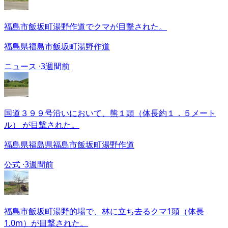
福島市飯坂町湯野作道でクマが目撃された。
福島県福島市飯坂町湯野作道
ニュース ·
3週間前
国道３９９号沿いにおいて、熊１頭（体長約１．５メート
ル） が目撃された。
福島県福島県福島市飯坂町湯野作道
公式 ·
3週間前
福島市飯坂町湯野的場で、林に立ち去るクマ1頭（体長
1.0m）が目撃された。