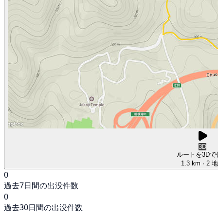
3D
ルートを3Dで
1.3 km
· 2 
0
過去7日間の出没件数
0
過去30日間の出没件数