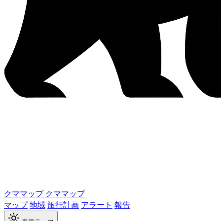
クママップ
クママップ
マップ
地域
旅行計画
アラート
報告