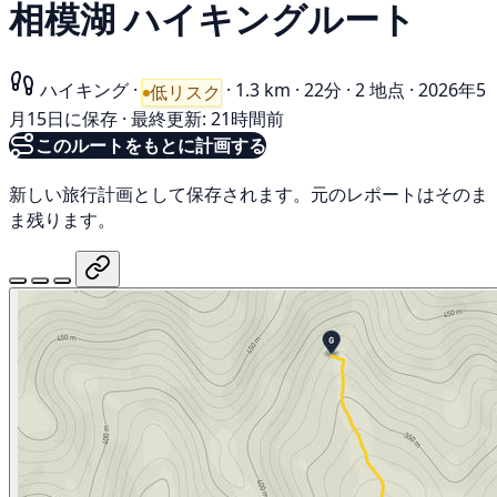
相模湖 ハイキングルート
ハイキング
·
·
1.3 km
·
22分
·
2 地点
·
2026年5
低リスク
月15日に保存
·
最終更新: 21時間前
このルートをもとに計画する
新しい旅行計画として保存されます。元のレポートはそのま
ま残ります。