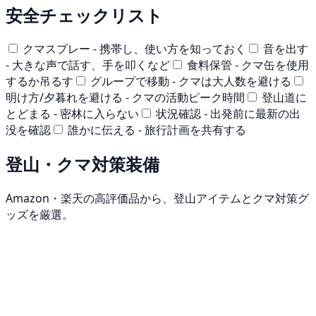
安全チェックリスト
クマスプレー - 携帯し、使い方を知っておく
音を出す
- 大きな声で話す、手を叩くなど
食料保管 - クマ缶を使用
するか吊るす
グループで移動 - クマは大人数を避ける
明け方/夕暮れを避ける - クマの活動ピーク時間
登山道に
とどまる - 密林に入らない
状況確認 - 出発前に最新の出
没を確認
誰かに伝える - 旅行計画を共有する
登山・クマ対策装備
Amazon・楽天の高評価品から、登山アイテムとクマ対策グ
ッズを厳選。