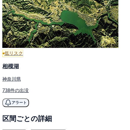
低リスク
相模湖
神奈川県
738件の出没
アラート
区間ごとの詳細