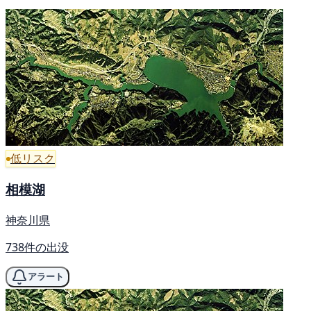
低リスク
相模湖
神奈川県
738件の出没
アラート