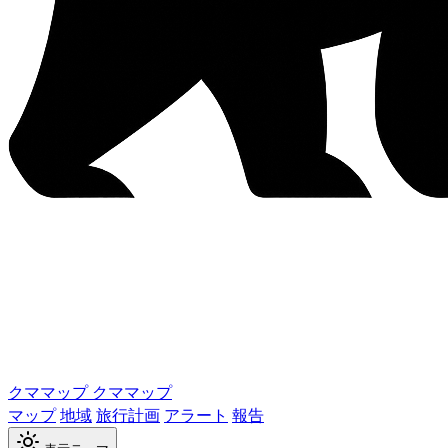
クママップ
クママップ
マップ
地域
旅行計画
アラート
報告