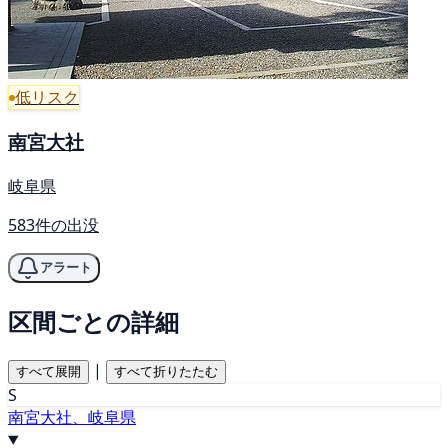
低リスク
南宮大社
岐阜県
583件の出没
アラート
区間ごとの詳細
|
すべて展開
すべて折りたたむ
S
南宮大社、岐阜県