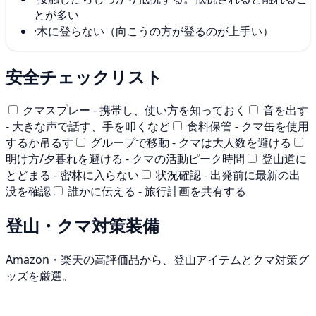
とが多い
·
木に登らない（向こうの方が登るのが上手い）
安全チェックリスト
クマスプレー - 携帯し、使い方を知っておく
音を出す
- 大きな声で話す、手を叩くなど
食料保管 - クマ缶を使用
するか吊るす
グループで移動 - クマは大人数を避ける
明け方/夕暮れを避ける - クマの活動ピーク時間
登山道に
とどまる - 密林に入らない
状況確認 - 出発前に最新の出
没を確認
誰かに伝える - 旅行計画を共有する
登山・クマ対策装備
Amazon・楽天の高評価品から、登山アイテムとクマ対策グ
ッズを厳選。