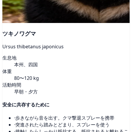
ツキノワグマ
Ursus thibetanus japonicus
生息地
本州、四国
体重
80〜120 kg
活動時間
早朝・夕方
安全に共存するために
·
歩きながら音を出す。クマ撃退スプレーを携帯
·
突進されたら踏みとどまり、スプレーを使う
·
接触したらしっかり抵抗する。抵抗されると離れるこ