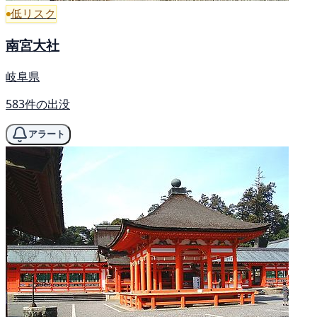
低リスク
南宮大社
岐阜県
583件の出没
アラート