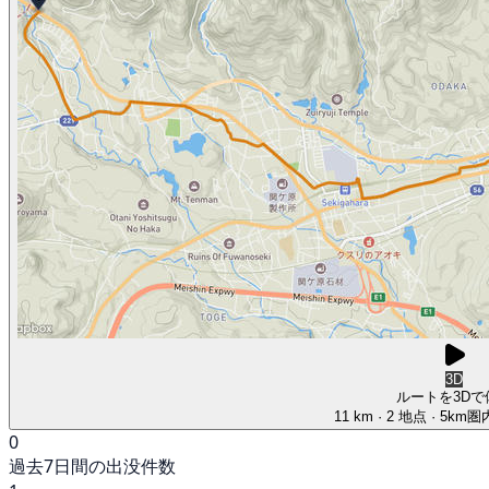
3D
ルートを3Dで
11 km
· 2 地点
· 5km
0
過去7日間の出没件数