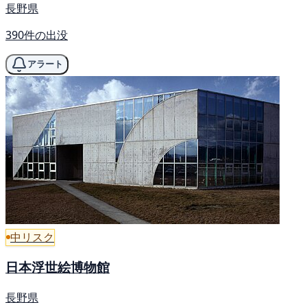
長野県
390件の出没
アラート
中リスク
日本浮世絵博物館
長野県