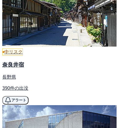
中リスク
奈良井宿
長野県
390件の出没
アラート