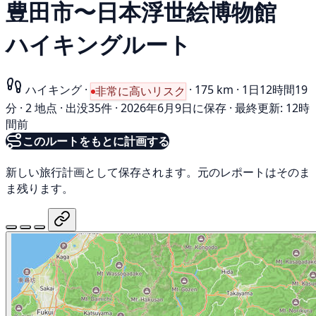
豊田市〜日本浮世絵博物館
ハイキングルート
ハイキング
·
·
175 km
·
1日12時間19
非常に高いリスク
分
·
2 地点
·
出没35件
·
2026年6月9日に保存
·
最終更新: 12時
間前
このルートをもとに計画する
新しい旅行計画として保存されます。元のレポートはそのま
ま残ります。