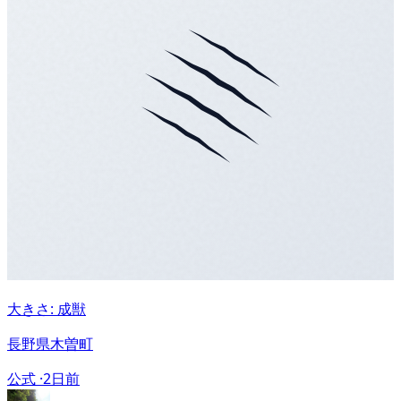
大きさ: 成獣
長野県木曽町
公式 ·
2日前