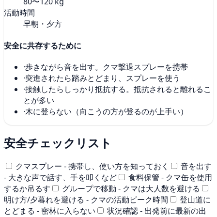
80〜120 kg
活動時間
早朝・夕方
安全に共存するために
·
歩きながら音を出す。クマ撃退スプレーを携帯
·
突進されたら踏みとどまり、スプレーを使う
·
接触したらしっかり抵抗する。抵抗されると離れるこ
とが多い
·
木に登らない（向こうの方が登るのが上手い）
安全チェックリスト
クマスプレー - 携帯し、使い方を知っておく
音を出す
- 大きな声で話す、手を叩くなど
食料保管 - クマ缶を使用
するか吊るす
グループで移動 - クマは大人数を避ける
明け方/夕暮れを避ける - クマの活動ピーク時間
登山道に
とどまる - 密林に入らない
状況確認 - 出発前に最新の出