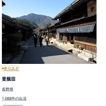
中リスク
妻籠宿
長野県
1,088件の出没