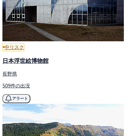
中リスク
日本浮世絵博物館
長野県
509件の出没
アラート