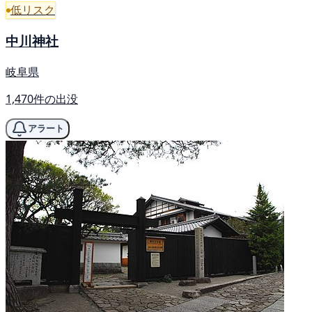
低リスク
中川神社
岐阜県
1,470件の出没
アラート