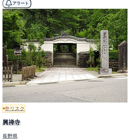
アラート
中リスク
興禅寺
長野県