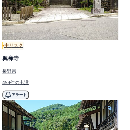
中リスク
興禅寺
長野県
453件の出没
アラート