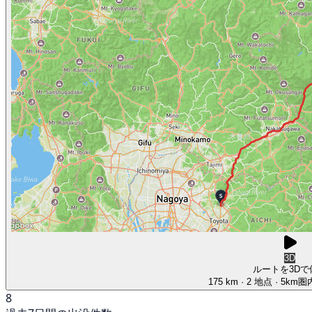
3D
ルートを3Dで
175 km
· 2 地点
· 5km
8