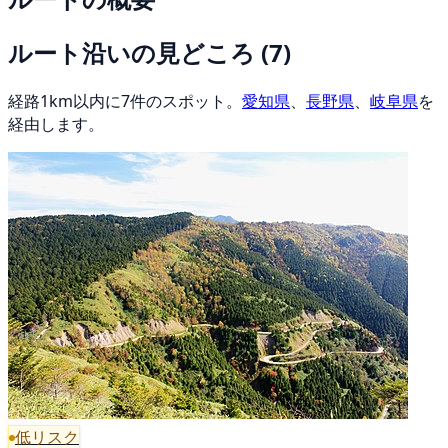
ルート沿いの見どころ
(7)
経路1km以内に7件のスポット。
愛知県
、
長野県
、
岐阜県
を
経由します。
低リスク