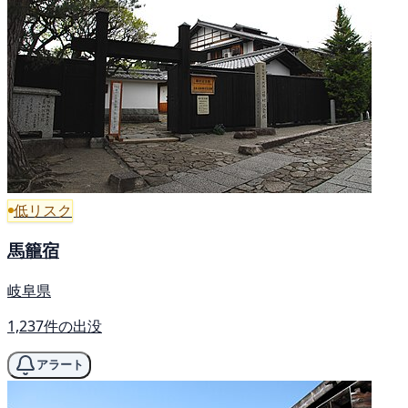
低リスク
馬籠宿
岐阜県
1,237件の出没
アラート