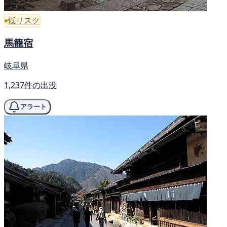
低リスク
馬籠宿
岐阜県
1,237件の出没
アラート