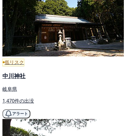
低リスク
中川神社
岐阜県
1,470件の出没
アラート