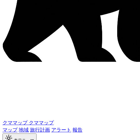
クママップ
クママップ
マップ
地域
旅行計画
アラート
報告