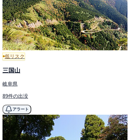
低リスク
三国山
岐阜県
89件の出没
アラート