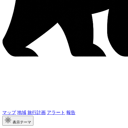
マップ
地域
旅行計画
アラート
報告
表示テーマ