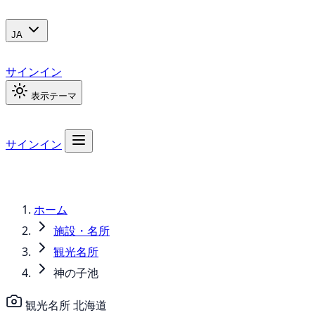
JA
サインイン
表示テーマ
サインイン
ホーム
施設・名所
観光名所
神の子池
観光名所
北海道