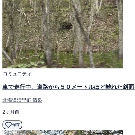
コミュニティ
車で走行中、道路から５０メートルほど離れた斜面
北海道清里町 清泉
2ヶ月前
保存