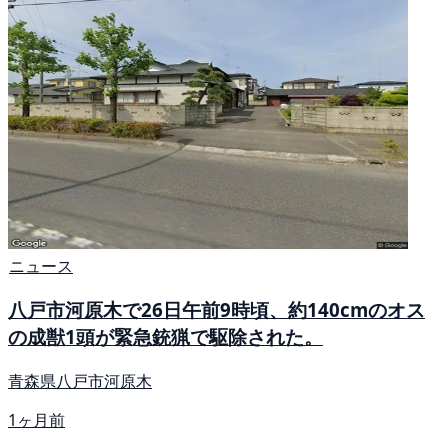
ニュース
八戸市河原木で26日午前9時頃、約140cmのオス
の成獣1頭が緊急銃猟で駆除された。
青森県八戸市河原木
1ヶ月前