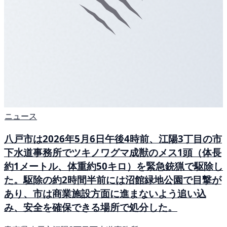
ニュース
八戸市は2026年5月6日午後4時前、江陽3丁目の市
下水道事務所でツキノワグマ成獣のメス1頭（体長
約1メートル、体重約50キロ）を緊急銃猟で駆除し
た。駆除の約2時間半前には沼館緑地公園で目撃が
あり、市は商業施設方面に進まないよう追い込
み、安全を確保できる場所で処分した。