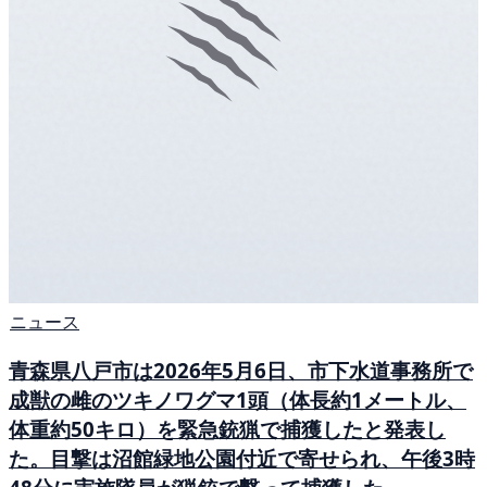
ニュース
青森県八戸市は2026年5月6日、市下水道事務所で
成獣の雌のツキノワグマ1頭（体長約1メートル、
体重約50キロ）を緊急銃猟で捕獲したと発表し
た。目撃は沼館緑地公園付近で寄せられ、午後3時