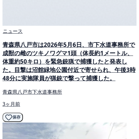
ニュース
青森県八戸市は2026年5月6日、市下水道事務所で
成獣の雌のツキノワグマ1頭（体長約1メートル、
体重約50キロ）を緊急銃猟で捕獲したと発表し
た。目撃は沼館緑地公園付近で寄せられ、午後3時
48分に実施隊員が猟銃で撃って捕獲した。
青森県八戸市下水道事務所
3ヶ月前
保存