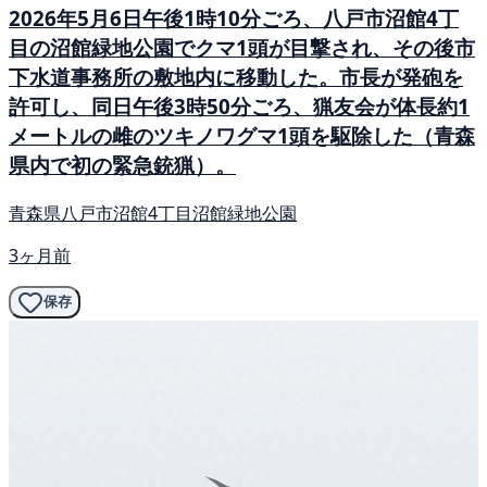
2026年5月6日午後1時10分ごろ、八戸市沼館4丁
目の沼館緑地公園でクマ1頭が目撃され、その後市
下水道事務所の敷地内に移動した。市長が発砲を
許可し、同日午後3時50分ごろ、猟友会が体長約1
メートルの雌のツキノワグマ1頭を駆除した（青森
県内で初の緊急銃猟）。
青森県八戸市沼館4丁目沼館緑地公園
3ヶ月前
保存