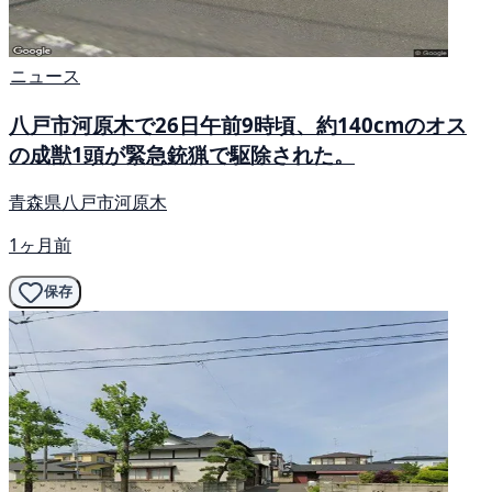
ニュース
八戸市河原木で26日午前9時頃、約140cmのオス
の成獣1頭が緊急銃猟で駆除された。
青森県八戸市河原木
1ヶ月前
保存