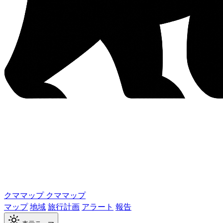
クママップ
クママップ
マップ
地域
旅行計画
アラート
報告