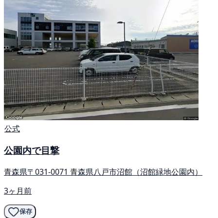
公式
公園内で目撃
青森県〒031-0071 青森県八戸市沼館（沼館緑地公園内）
3ヶ月前
保存