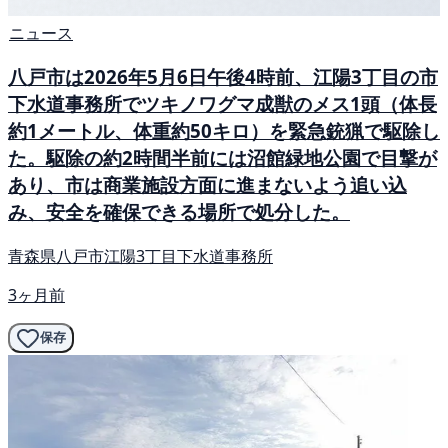
ニュース
八戸市は2026年5月6日午後4時前、江陽3丁目の市
下水道事務所でツキノワグマ成獣のメス1頭（体長
約1メートル、体重約50キロ）を緊急銃猟で駆除し
た。駆除の約2時間半前には沼館緑地公園で目撃が
あり、市は商業施設方面に進まないよう追い込
み、安全を確保できる場所で処分した。
青森県八戸市江陽3丁目下水道事務所
3ヶ月前
保存