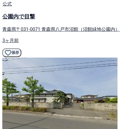
公式
公園内で目撃
青森県〒031-0071 青森県八戸市沼館（沼館緑地公園内）
3ヶ月前
保存