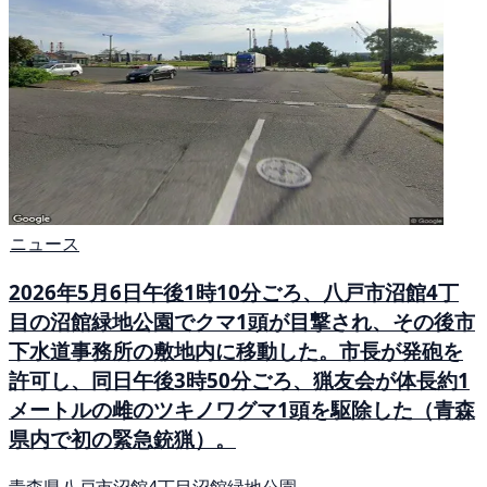
ニュース
2026年5月6日午後1時10分ごろ、八戸市沼館4丁
目の沼館緑地公園でクマ1頭が目撃され、その後市
下水道事務所の敷地内に移動した。市長が発砲を
許可し、同日午後3時50分ごろ、猟友会が体長約1
メートルの雌のツキノワグマ1頭を駆除した（青森
県内で初の緊急銃猟）。
青森県八戸市沼館4丁目沼館緑地公園