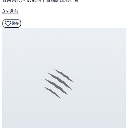
3ヶ月前
保存