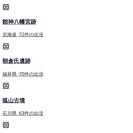
館神八幡宮跡
北海道 ·
72件の出没
朝倉氏遺跡
福井県 ·
70件の出没
狐山古墳
石川県 ·
63件の出没