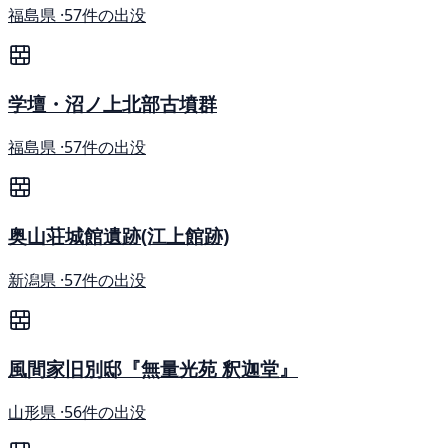
福島県 ·
57件の出没
学壇・沼ノ上北部古墳群
福島県 ·
57件の出没
奥山荘城館遺跡(江上館跡)
新潟県 ·
57件の出没
風間家旧別邸『無量光苑 釈迦堂』
山形県 ·
56件の出没