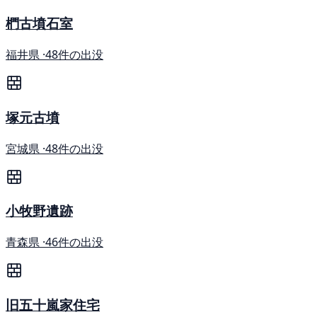
椚古墳石室
福井県 ·
48件の出没
塚元古墳
宮城県 ·
48件の出没
小牧野遺跡
青森県 ·
46件の出没
旧五十嵐家住宅