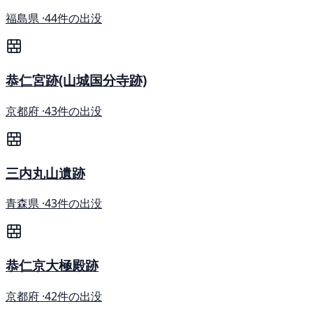
福島県 ·
44件の出没
恭仁宮跡(山城国分寺跡)
京都府 ·
43件の出没
三内丸山遺跡
青森県 ·
43件の出没
恭仁京大極殿跡
京都府 ·
42件の出没