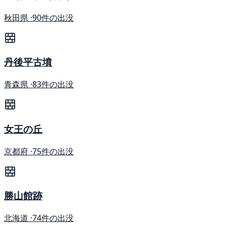
秋田県 ·
90件の出没
丹後平古墳
青森県 ·
83件の出没
女王の丘
京都府 ·
75件の出没
勝山館跡
北海道 ·
74件の出没