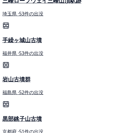
三峰ロープウェイ三峰山頂駅跡
埼玉県 ·
53件の出没
手繰ヶ城山古墳
福井県 ·
53件の出没
岩山古墳群
福島県 ·
52件の出没
黒部銚子山古墳
京都府 ·
51件の出没