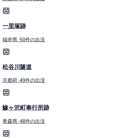
一里塚跡
福井県 ·
50件の出没
松谷川隧道
京都府 ·
49件の出没
鰺ヶ沢町奉行所跡
青森県 ·
48件の出没