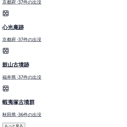
京都府 ·
37件の出没
心光庵跡
京都府 ·
37件の出没
鼓山古墳跡
福井県 ·
37件の出没
蝦夷塚古墳群
秋田県 ·
36件の出没
もっと見る