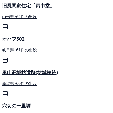
旧風間家住宅「丙申堂」
山形県 ·
62件の出没
オハフ502
岐阜県 ·
61件の出没
奥山荘城館遺跡(坊城館跡)
新潟県 ·
60件の出没
穴切の一里塚