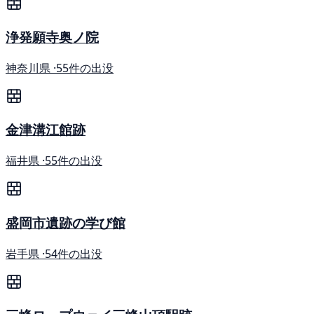
浄発願寺奥ノ院
神奈川県 ·
55件の出没
金津溝江館跡
福井県 ·
55件の出没
盛岡市遺跡の学び館
岩手県 ·
54件の出没