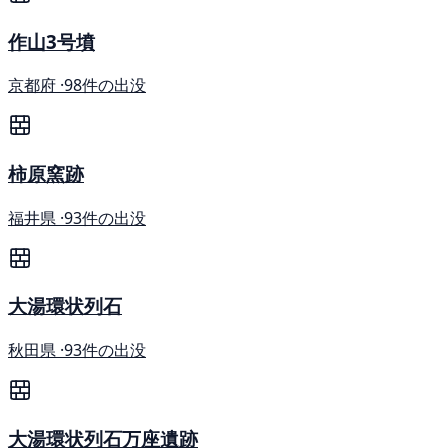
作山3号墳
京都府 ·
98件の出没
柿原窯跡
福井県 ·
93件の出没
大湯環状列石
秋田県 ·
93件の出没
大湯環状列石万座遺跡