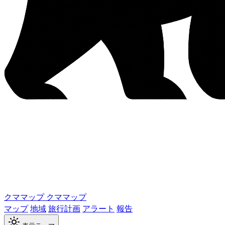
クママップ
クママップ
マップ
地域
旅行計画
アラート
報告