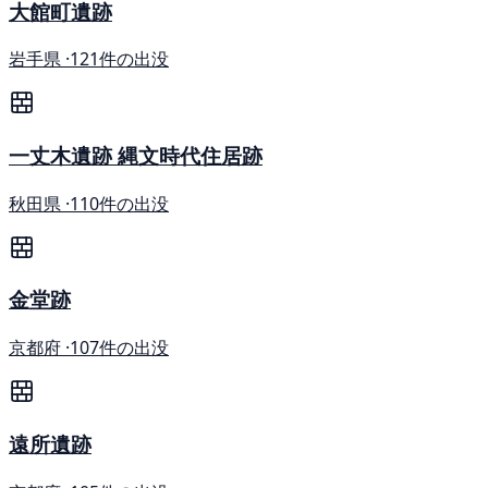
大館町遺跡
岩手県 ·
121件の出没
一丈木遺跡 縄文時代住居跡
秋田県 ·
110件の出没
金堂跡
京都府 ·
107件の出没
遠所遺跡