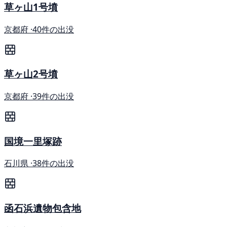
草ヶ山1号墳
京都府 ·
40件の出没
草ヶ山2号墳
京都府 ·
39件の出没
国境一里塚跡
石川県 ·
38件の出没
函石浜遺物包含地