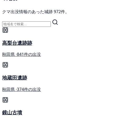
クマ出没情報のあった城跡 972件。
高梨台遺跡跡
秋田県 ·
841件の出没
地蔵田遺跡
秋田県 ·
374件の出没
鏡山古墳