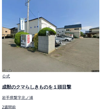
公式
成獣のクマらしきものを１頭目撃
岩手県繋字北ノ浦
2週間前