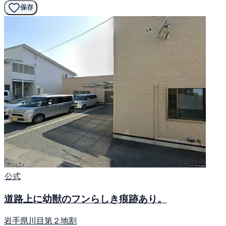
保存
公式
道路上に幼獣のフンらしき痕跡あり。
岩手県川目第２地割