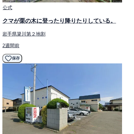
公式
クマが栗の木に登ったり降りたりしている。
岩手県簗川第２地割
2週間前
保存