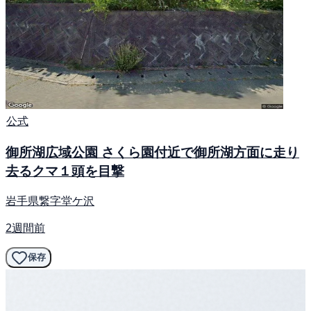
公式
御所湖広域公園 さくら園付近で御所湖方面に走り
去るクマ１頭を目撃
岩手県繋字堂ケ沢
2週間前
保存