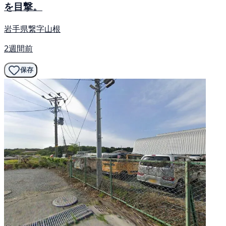
を目撃。
岩手県繋字山根
2週間前
保存