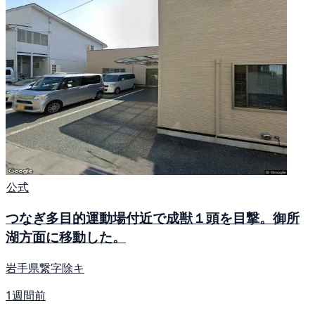
公式
つなぎ多目的運動場付近で成獣１頭を目撃。御所
湖方面に移動した。
岩手県繋字除キ
1週間前