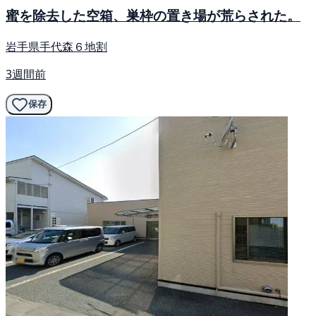
蜜を除去した空箱、巣枠の置き場が荒らされた。
岩手県手代森６地割
3週間前
保存