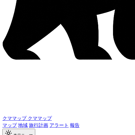
クママップ
クママップ
マップ
地域
旅行計画
アラート
報告