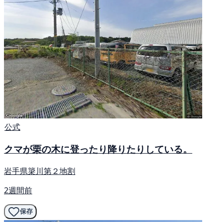
公式
クマが栗の木に登ったり降りたりしている。
岩手県簗川第２地割
2週間前
保存