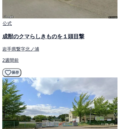
公式
成獣のクマらしきものを１頭目撃
岩手県繋字北ノ浦
2週間前
保存