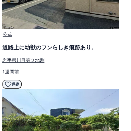
公式
道路上に幼獣のフンらしき痕跡あり。
岩手県川目第２地割
1週間前
保存