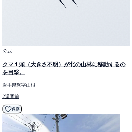
公式
クマ１頭（大きさ不明）が北の山林に移動するの
を目撃。
岩手県繋字山根
2週間前
保存