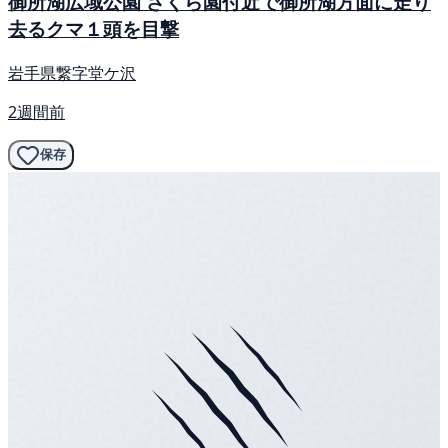
御所湖広域公園 さくら園付近で御所湖方面に走り
去るクマ１頭を目撃
岩手県繋字堂ケ沢
2週間前
保存