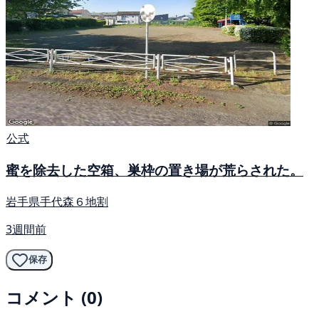
公式
蜜を除去した空箱、巣枠の置き場が荒らされた。
岩手県手代森６地割
3週間前
保存
コメント (0)