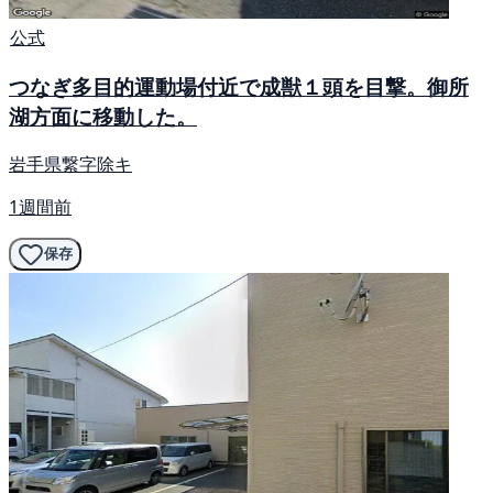
公式
つなぎ多目的運動場付近で成獣１頭を目撃。御所
湖方面に移動した。
岩手県繋字除キ
1週間前
保存