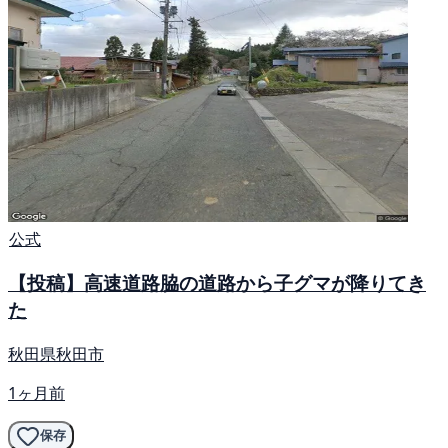
公式
【投稿】高速道路脇の道路から子グマが降りてき
た
秋田県秋田市
1ヶ月前
保存