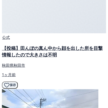
公式
【投稿】田んぼの真ん中から顔を出した所を目撃
情報したので大きさは不明
秋田県秋田市
1ヶ月前
保存