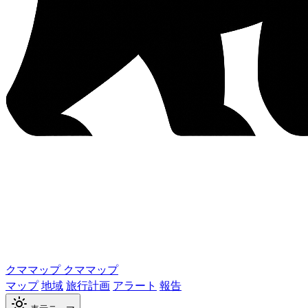
クママップ
クママップ
マップ
地域
旅行計画
アラート
報告