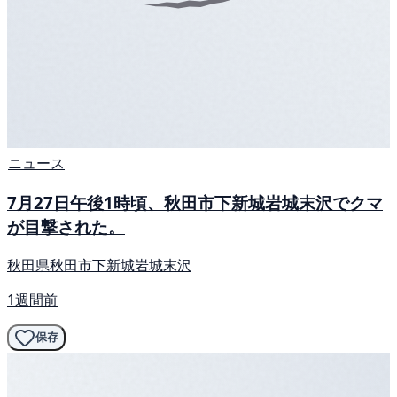
ニュース
7月27日午後1時頃、秋田市下新城岩城末沢でクマ
が目撃された。
秋田県秋田市下新城岩城末沢
1週間前
保存