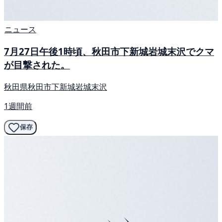
ニュース
7月27日午後1時頃、秋田市下新城岩城末沢でクマ
が目撃された。
秋田県秋田市下新城岩城末沢
1週間前
保存