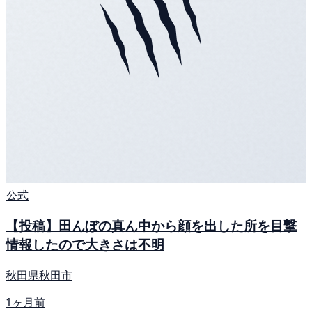
公式
【投稿】田んぼの真ん中から顔を出した所を目撃
情報したので大きさは不明
秋田県秋田市
1ヶ月前