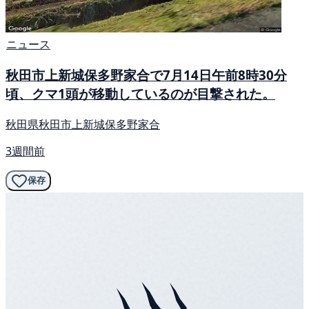
ニュース
秋田市上新城保多野家合で7月14日午前8時30分
頃、クマ1頭が移動しているのが目撃された。
秋田県秋田市上新城保多野家合
3週間前
保存