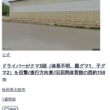
公式
ドライバーがクマ3頭（体長不明、親グマ1、子グ
マ2）を目撃/進行方向東/旧花岡体育館の西約150
ｍ
秋田県大館市
1週間前
保存