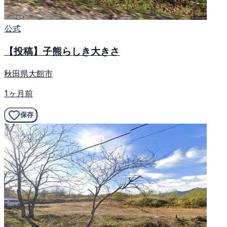
公式
【投稿】子熊らしき大きさ
秋田県大館市
1ヶ月前
保存