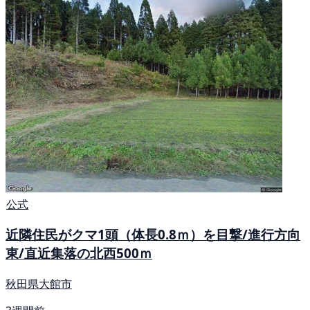
公式
近隣住民がクマ1頭（体長0.8ｍ）を目撃/進行方向
東/直近集落の北西500ｍ
秋田県大館市