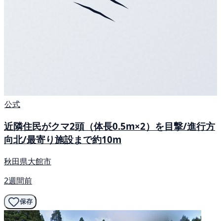
公式
近隣住民がクマ2頭（体長0.5m×2）を目撃/進行方
向北/最寄り施設まで約10m
秋田県大館市
2週間前
保存