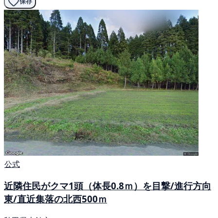
保存
公式
近隣住民がクマ1頭（体長0.8ｍ）を目撃/進行方向
東/直近集落の北西500ｍ