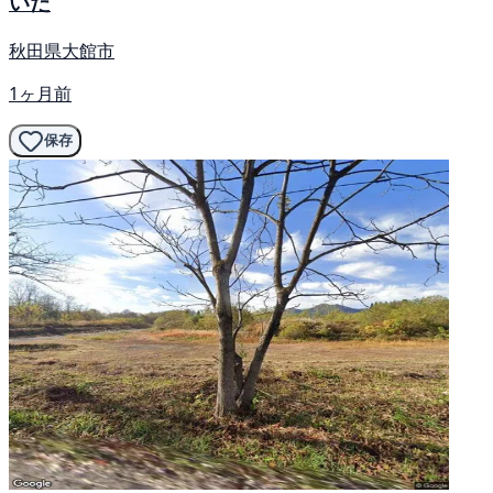
いた
秋田県大館市
1ヶ月前
保存