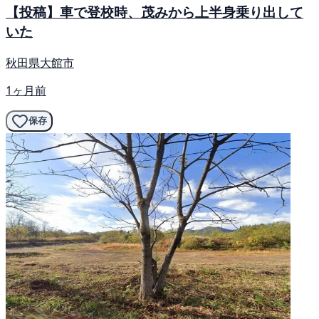
【投稿】車で登校時、茂みから上半身乗り出して
いた
秋田県大館市
1ヶ月前
保存