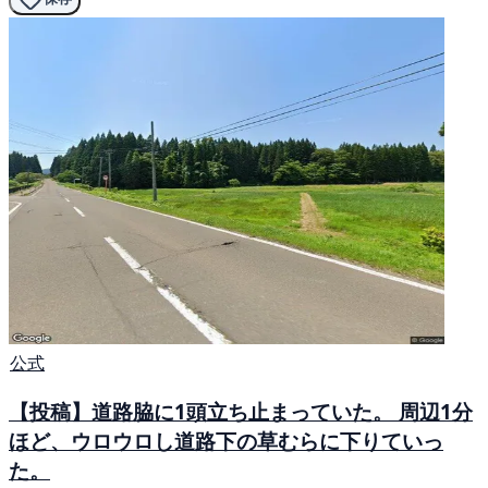
公式
【投稿】道路脇に1頭立ち止まっていた。 周辺1分
ほど、ウロウロし道路下の草むらに下りていっ
た。