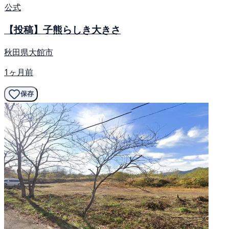
公式
【投稿】子熊らしき大きさ
秋田県大館市
1ヶ月前
保存