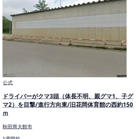
公式
ドライバーがクマ3頭（体長不明、親グマ1、子グ
マ2）を目撃/進行方向東/旧花岡体育館の西約150
ｍ
秋田県大館市
1週間前