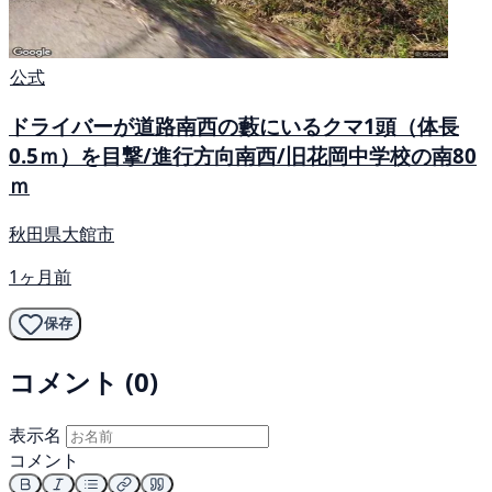
公式
ドライバーが道路南西の藪にいるクマ1頭（体長
0.5ｍ）を目撃/進行方向南西/旧花岡中学校の南80
ｍ
秋田県大館市
1ヶ月前
保存
コメント (0)
表示名
コメント