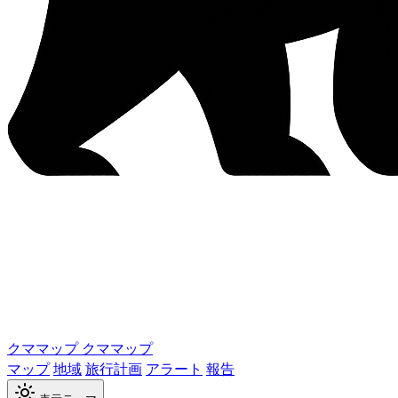
クママップ
クママップ
マップ
地域
旅行計画
アラート
報告