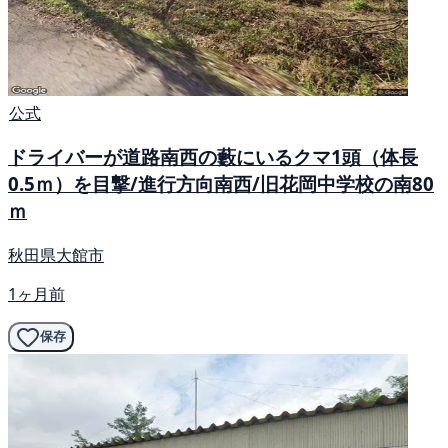
公式
ドライバーが道路南西の藪にいるクマ1頭（体長
0.5ｍ）を目撃/進行方向南西/旧花岡中学校の南80
ｍ
秋田県大館市
1ヶ月前
保存