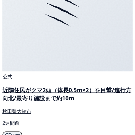
公式
近隣住民がクマ2頭（体長0.5m×2）を目撃/進行方
向北/最寄り施設まで約10m
秋田県大館市
2週間前