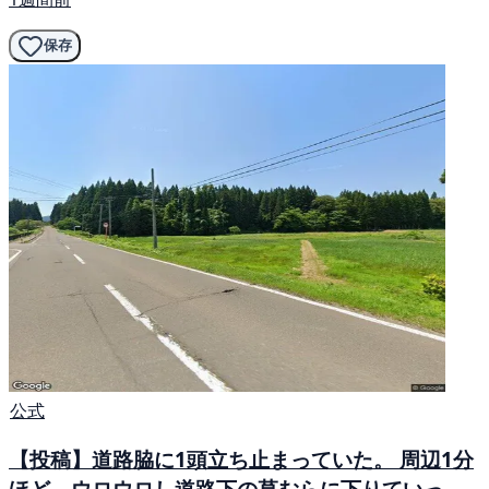
保存
公式
【投稿】道路脇に1頭立ち止まっていた。 周辺1分
ほど、ウロウロし道路下の草むらに下りていっ