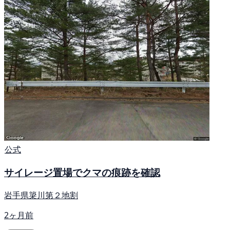
公式
サイレージ置場でクマの痕跡を確認
岩手県簗川第２地割
2ヶ月前