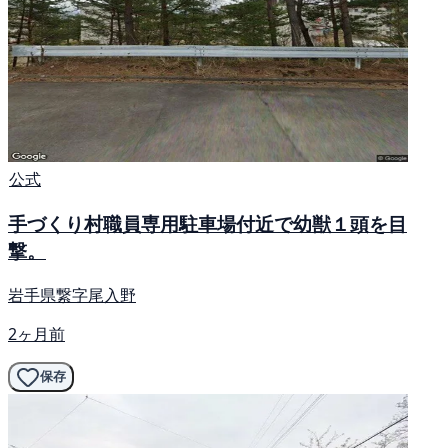
公式
手づくり村職員専用駐車場付近で幼獣１頭を目
撃。
岩手県繋字尾入野
2ヶ月前
保存