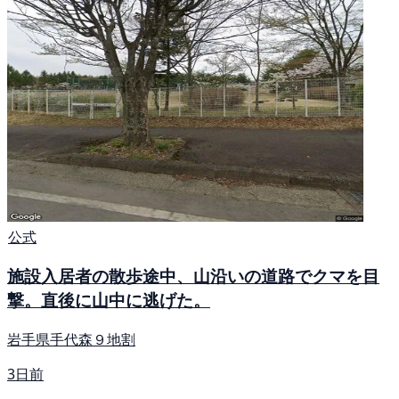
公式
施設入居者の散歩途中、山沿いの道路でクマを目
撃。直後に山中に逃げた。
岩手県手代森９地割
3日前