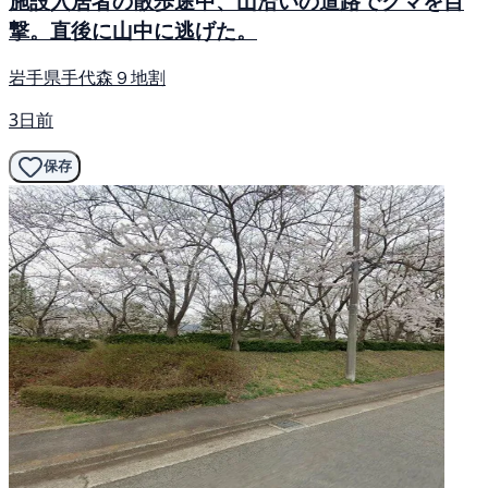
施設入居者の散歩途中、山沿いの道路でクマを目
撃。直後に山中に逃げた。
岩手県手代森９地割
3日前
保存