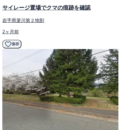
サイレージ置場でクマの痕跡を確認
岩手県簗川第２地割
2ヶ月前
保存