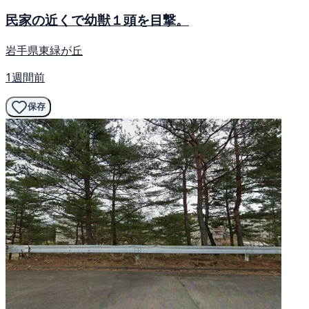
民家の近くで幼獣１頭を目撃。
岩手県東緑が丘
1週間前
保存