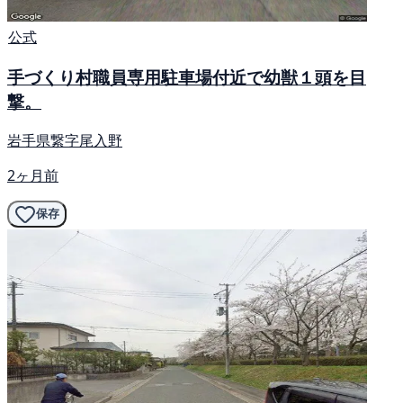
公式
手づくり村職員専用駐車場付近で幼獣１頭を目
撃。
岩手県繋字尾入野
2ヶ月前
保存