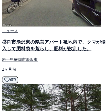
ニュース
盛岡市湯沢東の県営アパート敷地内で、クマが侵
入して肥料袋を荒らし、肥料が散乱した。
岩手県盛岡市湯沢東
2ヶ月前
保存