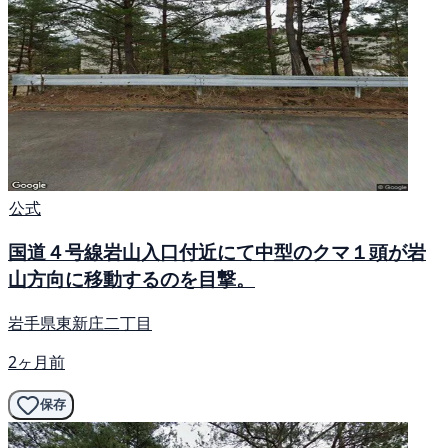
公式
国道４号線岩山入口付近にて中型のクマ１頭が岩
山方向に移動するのを目撃。
岩手県東新庄二丁目
2ヶ月前
保存