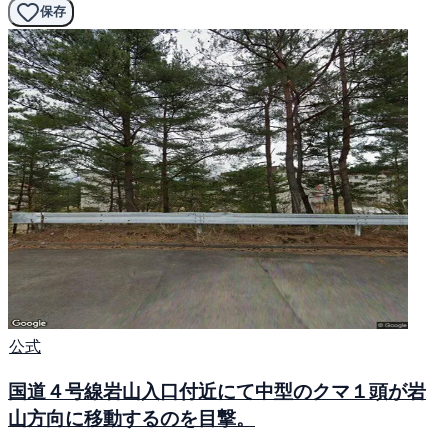
保存
公式
国道４号線岩山入口付近にて中型のクマ１頭が岩
山方向に移動するのを目撃。