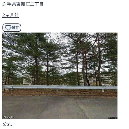
岩手県東新庄二丁目
2ヶ月前
保存
公式