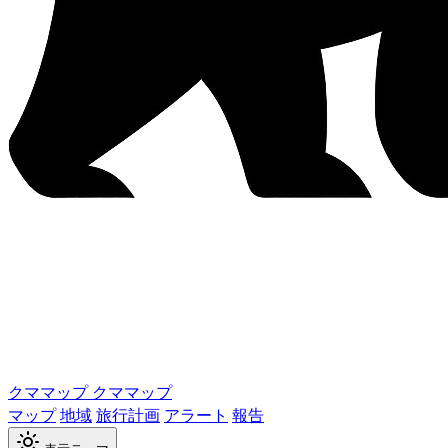
クママップ
クママップ
マップ
地域
旅行計画
アラート
報告