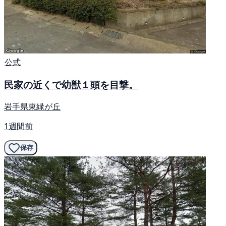
公式
民家の近くで幼獣１頭を目撃。
岩手県東緑が丘
1週間前
保存