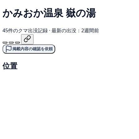
かみおか温泉 嶽の湯
45件のクマ出没記録
·
最新の出没：2週間前
掲載内容の確認を依頼
位置