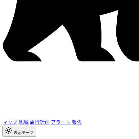
マップ
地域
旅行計画
アラート
報告
表示テーマ