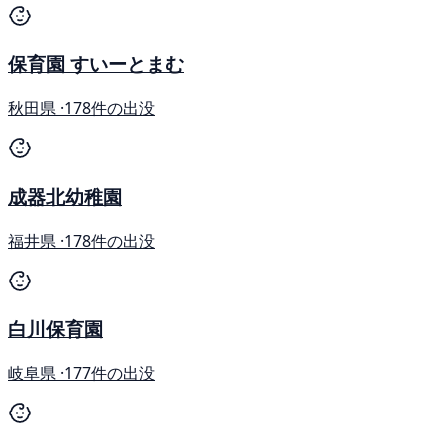
保育園 すいーとまむ
秋田県 ·
178件の出没
成器北幼稚園
福井県 ·
178件の出没
白川保育園
岐阜県 ·
177件の出没