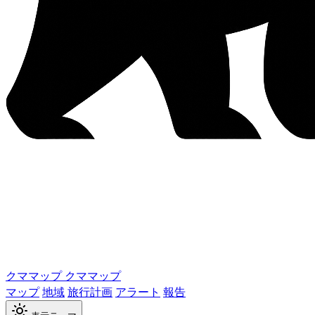
クママップ
クママップ
マップ
地域
旅行計画
アラート
報告