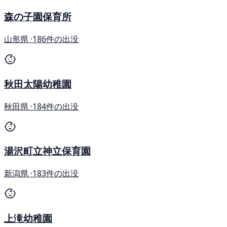
森の子園保育所
山形県 ·
186件の出没
秋田太陽幼稚園
秋田県 ·
184件の出没
湯沢町立神立保育園
新潟県 ·
183件の出没
上滝幼稚園