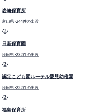
岩峅保育所
富山県 ·
244件の出没
日新保育園
秋田県 ·
232件の出没
認定こども園ルーテル愛児幼稚園
秋田県 ·
222件の出没
福島保育所