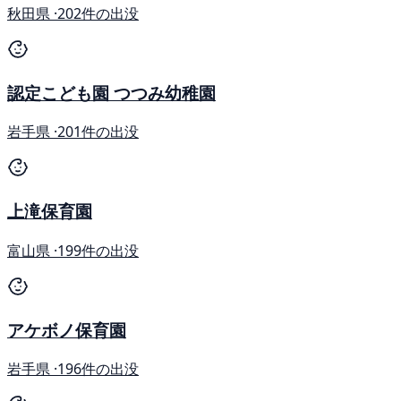
秋田県 ·
202件の出没
認定こども園 つつみ幼稚園
岩手県 ·
201件の出没
上滝保育園
富山県 ·
199件の出没
アケボノ保育園
岩手県 ·
196件の出没