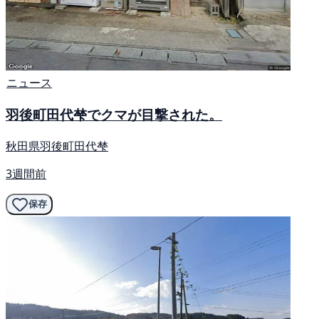
ニュース
羽後町田代梺でクマが目撃された。
秋田県羽後町田代梺
3週間前
保存