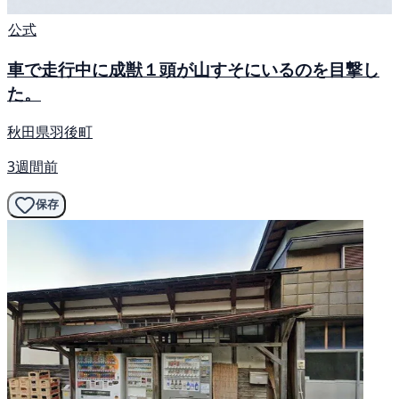
公式
車で走行中に成獣１頭が山すそにいるのを目撃し
た。
秋田県羽後町
3週間前
保存