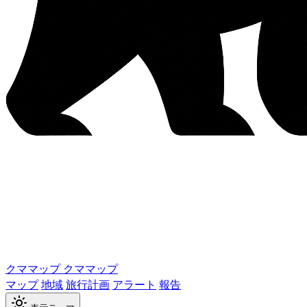
クママップ
クママップ
マップ
地域
旅行計画
アラート
報告