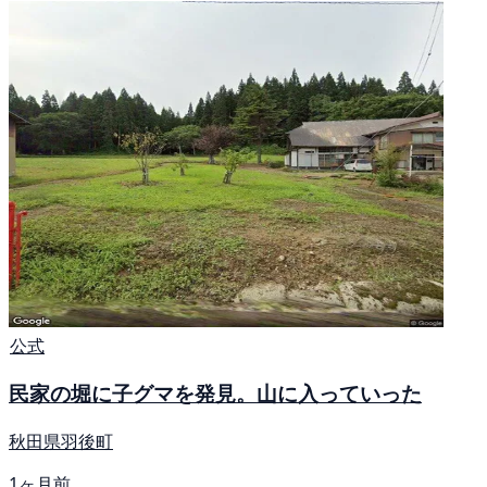
公式
民家の堀に子グマを発見。山に入っていった
秋田県羽後町
1ヶ月前