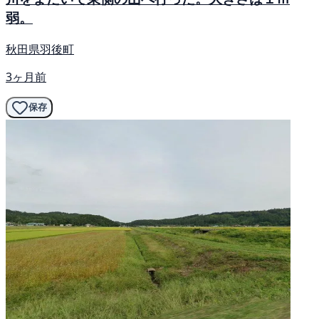
弱。
秋田県羽後町
3ヶ月前
保存