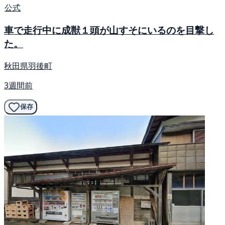
公式
車で走行中に成獣１頭が山すそにいるのを目撃し
た。
秋田県羽後町
3週間前
保存