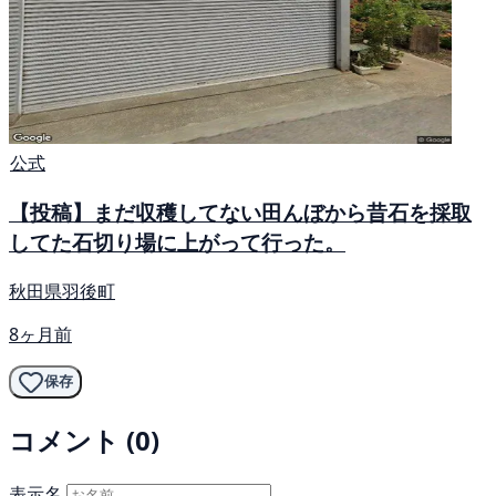
公式
【投稿】まだ収穫してない田んぼから昔石を採取
してた石切り場に上がって行った。
秋田県羽後町
8ヶ月前
保存
コメント (0)
表示名