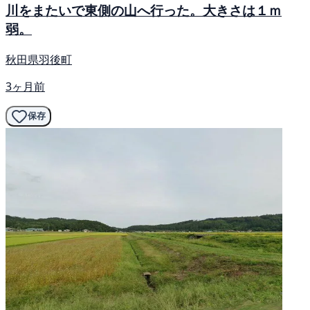
川をまたいで東側の山へ行った。大きさは１ｍ
弱。
秋田県羽後町
3ヶ月前
保存