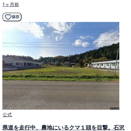
1ヶ月前
保存
公式
県道を走行中、農地にいるクマ１頭を目撃。石沢