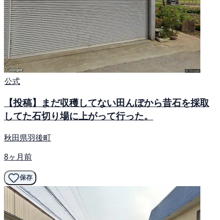
公式
【投稿】まだ収穫してない田んぼから昔石を採取
してた石切り場に上がって行った。
秋田県羽後町
8ヶ月前
保存