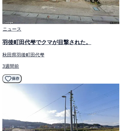
ニュース
羽後町田代梺でクマが目撃された。
秋田県羽後町田代梺
3週間前
保存