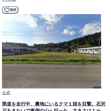
保存
公式
県道を走行中、農地にいるクマ１頭を目撃。石沢
川をまたいで東側の山へ行った。大きさは１ｍ