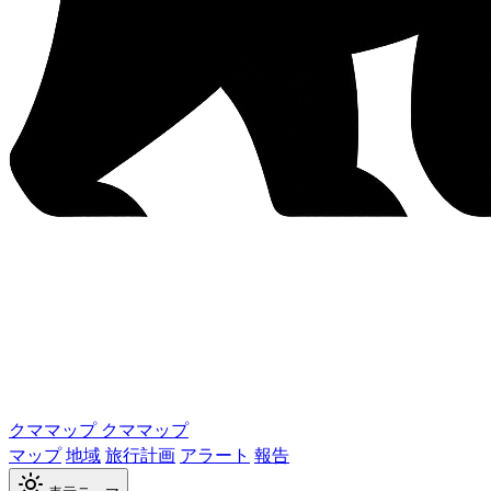
クママップ
クママップ
マップ
地域
旅行計画
アラート
報告