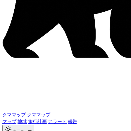
クママップ
クママップ
マップ
地域
旅行計画
アラート
報告