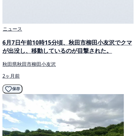
ニュース
6月7日午前10時15分頃、秋田市柳田小友沢でクマ
が出没し、移動しているのが目撃された。
秋田県秋田市柳田小友沢
2ヶ月前
保存