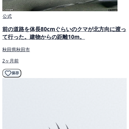
公式
前の道路を体長80cmぐらいのクマが北方向に渡っ
て行った。建物からの距離10m。
秋田県秋田市
2ヶ月前
保存