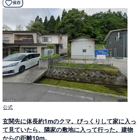
保存
公式
玄関先に体長約1mのクマ。びっくりして家に入っ
て見ていたら、隣家の敷地に入って行った。建物
からの距離10m。