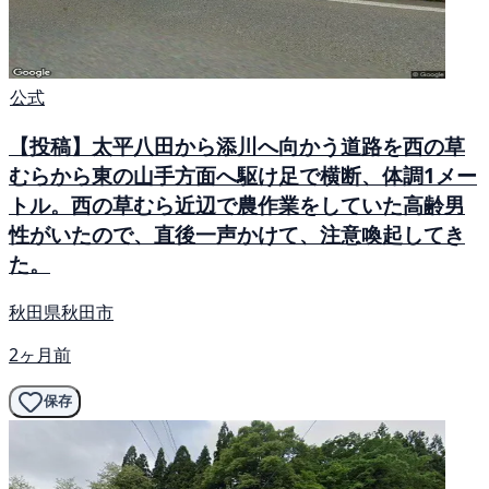
公式
【投稿】太平八田から添川へ向かう道路を西の草
むらから東の山手方面へ駆け足で横断、体調1メー
トル。西の草むら近辺で農作業をしていた高齢男
性がいたので、直後一声かけて、注意喚起してき
た。
秋田県秋田市
2ヶ月前
保存