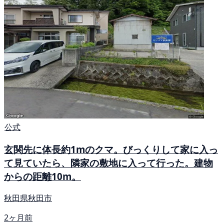
公式
玄関先に体長約1mのクマ。びっくりして家に入っ
て見ていたら、隣家の敷地に入って行った。建物
からの距離10m。
秋田県秋田市
2ヶ月前