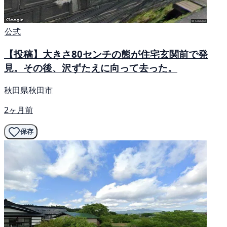
公式
【投稿】大きさ80センチの熊が住宅玄関前で発
見。その後、沢ずたえに向って去った。
秋田県秋田市
2ヶ月前
保存