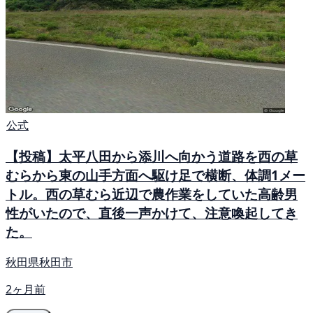
公式
【投稿】太平八田から添川へ向かう道路を西の草
むらから東の山手方面へ駆け足で横断、体調1メー
トル。西の草むら近辺で農作業をしていた高齢男
性がいたので、直後一声かけて、注意喚起してき
た。
秋田県秋田市
2ヶ月前