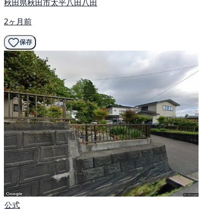
秋田県秋田市太平八田八田
2ヶ月前
保存
公式