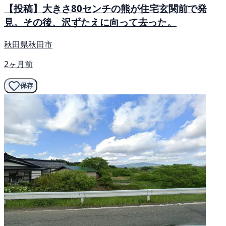
【投稿】大きさ80センチの熊が住宅玄関前で発
見。その後、沢ずたえに向って去った。
秋田県秋田市
2ヶ月前
保存