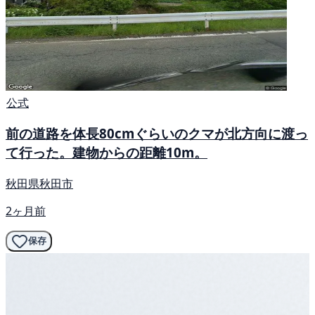
公式
前の道路を体長80cmぐらいのクマが北方向に渡っ
て行った。建物からの距離10m。
秋田県秋田市
2ヶ月前
保存