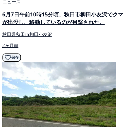
ニュース
6月7日午前10時15分頃、秋田市柳田小友沢でクマ
が出没し、移動しているのが目撃された。
秋田県秋田市柳田小友沢
2ヶ月前
保存