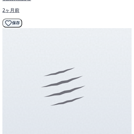
2ヶ月前
保存