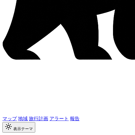
マップ
地域
旅行計画
アラート
報告
表示テーマ