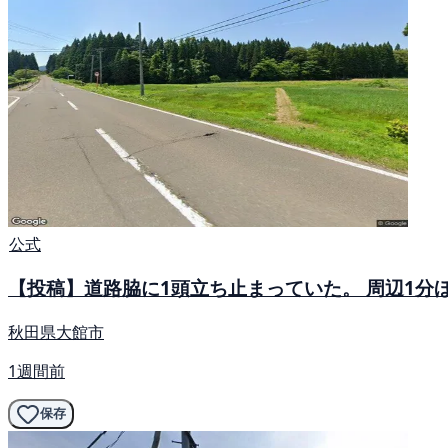
公式
【投稿】道路脇に1頭立ち止まっていた。 周辺1
秋田県大館市
1週間前
保存