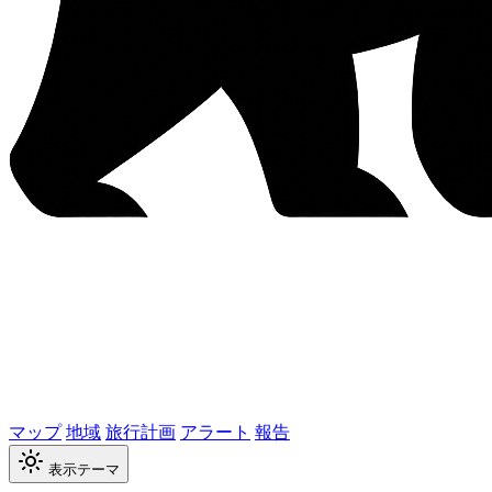
マップ
地域
旅行計画
アラート
報告
表示テーマ