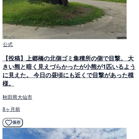
公式
【投稿】上郷橋の北側ゴミ集積所の側で目撃。 大
きい熊と暗く見えづらかったが小熊が1匹いるよう
に見えた。 今日の昼頃にも近くで目撃があった模
様。
秋田県大仙市
8ヶ月前
保存