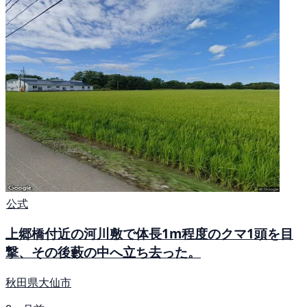
公式
上郷橋付近の河川敷で体長1m程度のクマ1頭を目
撃、その後藪の中へ立ち去った。
秋田県大仙市