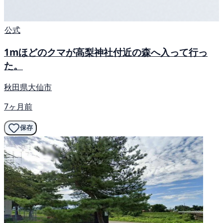
公式
1mほどのクマが高梨神社付近の森へ入って行っ
た。
秋田県大仙市
7ヶ月前
保存