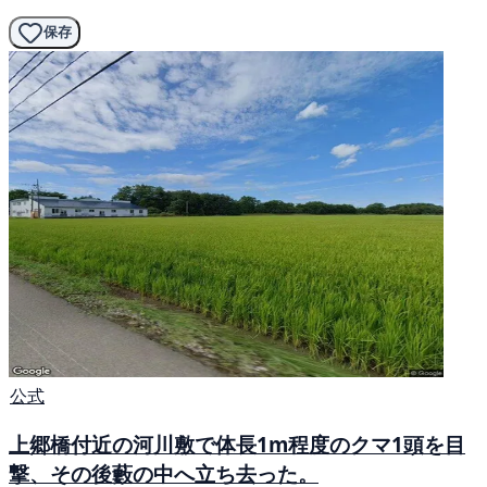
保存
公式
上郷橋付近の河川敷で体長1m程度のクマ1頭を目
撃、その後藪の中へ立ち去った。