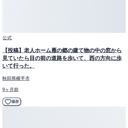
公式
【投稿】老人ホーム雁の郷の建て物の中の窓から
見ていたら目の前の道路を歩いて、西の方向に歩
いて行った。
秋田県横手市
9ヶ月前
保存