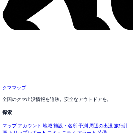
クママップ
全国のクマ出没情報を追跡。安全なアウトドアを。
探索
マップ
アカウント
地域
施設・名所
予測
周辺の出没
旅行計
画
トリップレポート
コミュニティ
アラート
装備