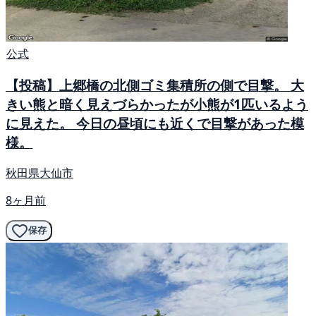
公式
【投稿】上郷橋の北側ゴミ集積所の側で目撃。 大
きい熊と暗く見えづらかったが小熊が1匹いるよう
に見えた。 今日の昼頃にも近くで目撃があった模
様。
秋田県大仙市
8ヶ月前
保存