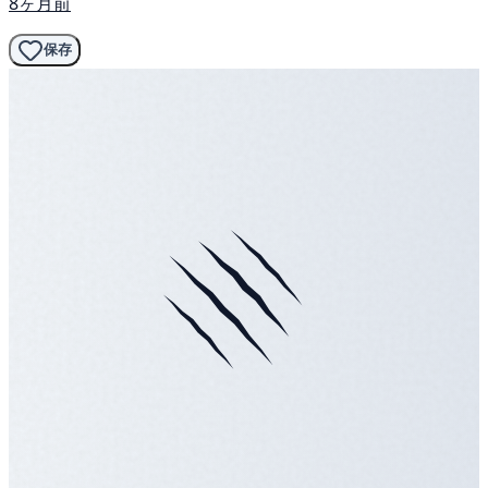
8ヶ月前
保存