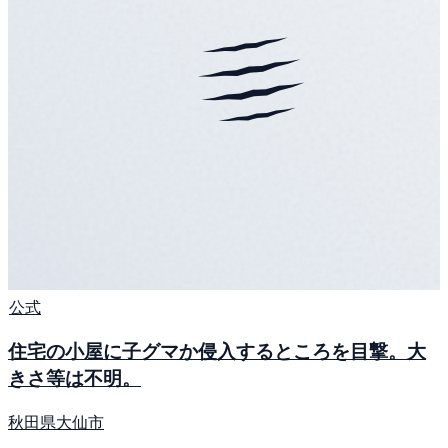
公式
住宅の小屋に子グマか侵入するところを目撃。大
きさ等は不明。
秋田県大仙市