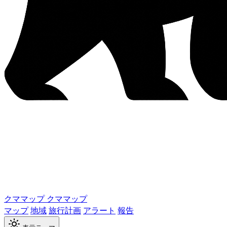
クママップ
クママップ
マップ
地域
旅行計画
アラート
報告