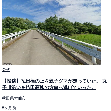
公式
【投稿】払田橋の上を親子グマが走っていた。 丸
子川沿いを払田高柳の方向へ逃げていった。
秋田県大仙市
8ヶ月前