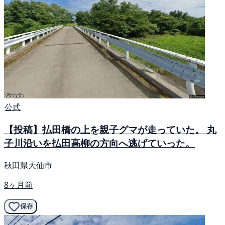
公式
【投稿】払田橋の上を親子グマが走っていた。 丸
子川沿いを払田高柳の方向へ逃げていった。
秋田県大仙市
8ヶ月前
保存