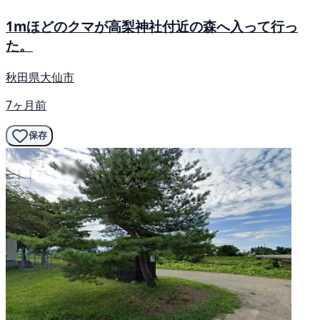
1mほどのクマが高梨神社付近の森へ入って行っ
た。
秋田県大仙市
7ヶ月前
保存