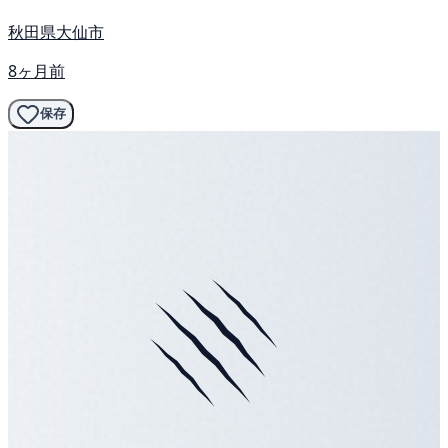
秋田県大仙市
8ヶ月前
保存