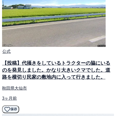
公式
【投稿】代掻きをしているトラクターの脇にいる
のを発見しました。かなり大きいクマでした。道
路を横切り民家の敷地内に入って行きました。
秋田県大仙市
3ヶ月前
保存