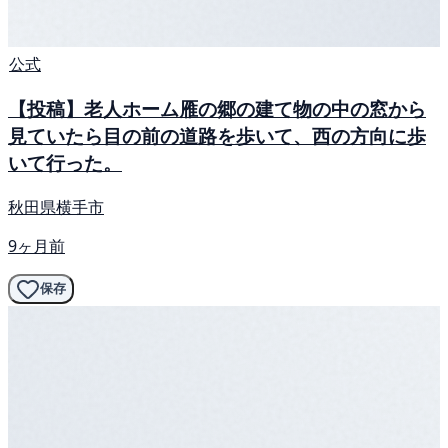
公式
【投稿】老人ホーム雁の郷の建て物の中の窓から
見ていたら目の前の道路を歩いて、西の方向に歩
いて行った。
秋田県横手市
9ヶ月前
保存