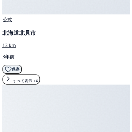
公式
北海道北見市
13 km
3年前
保存
すべて表示
+4