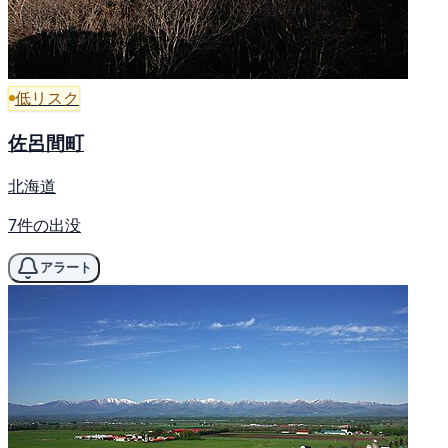
低リスク
佐呂間町
北海道
7件の出没
アラート