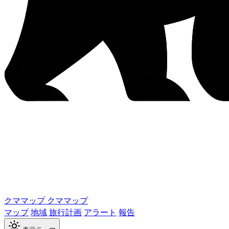
クママップ
クママップ
マップ
地域
旅行計画
アラート
報告