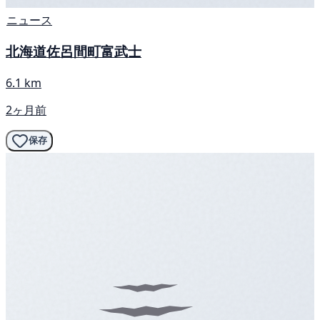
ニュース
北海道佐呂間町富武士
6.1 km
2ヶ月前
保存