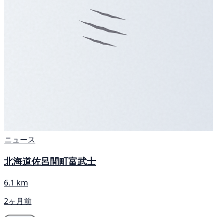
ニュース
北海道佐呂間町富武士
6.1 km
2ヶ月前