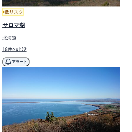
低リスク
サロマ湖
北海道
18件の出没
アラート