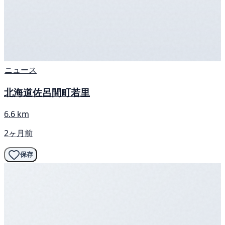
ニュース
北海道佐呂間町若里
6.6 km
2ヶ月前
保存