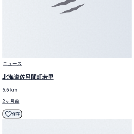
ニュース
北海道佐呂間町若里
6.6 km
2ヶ月前
保存