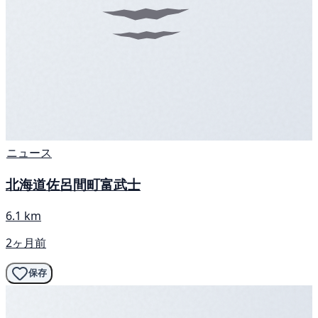
ニュース
北海道佐呂間町富武士
6.1 km
2ヶ月前
保存