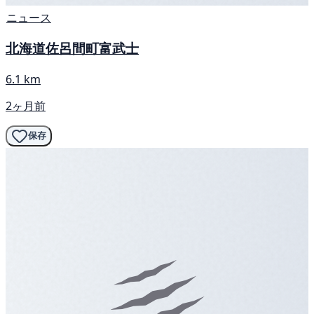
ニュース
北海道佐呂間町富武士
6.1 km
2ヶ月前
保存