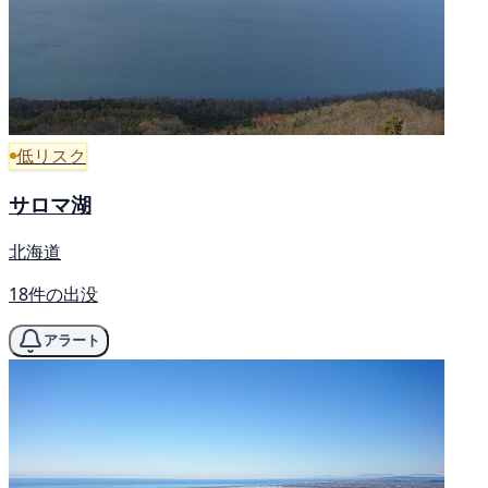
低リスク
サロマ湖
北海道
18件の出没
アラート