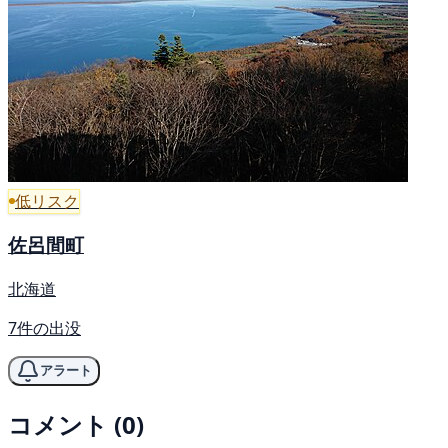
低リスク
佐呂間町
北海道
7件の出没
アラート
コメント (0)