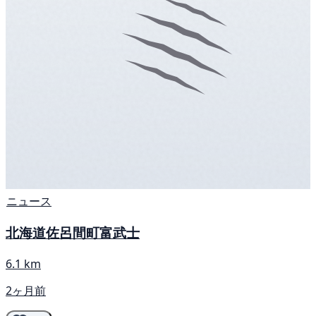
ニュース
北海道佐呂間町富武士
6.1 km
2ヶ月前