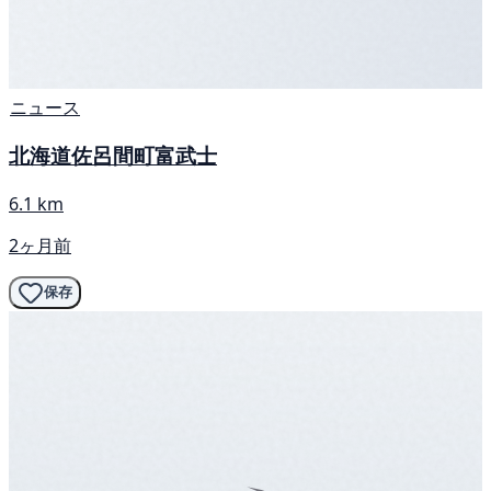
ニュース
北海道佐呂間町富武士
6.1 km
2ヶ月前
保存