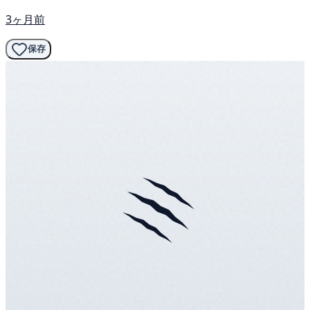
3ヶ月前
保存