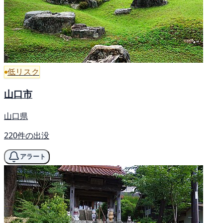
低リスク
山口市
山口県
220件の出没
アラート