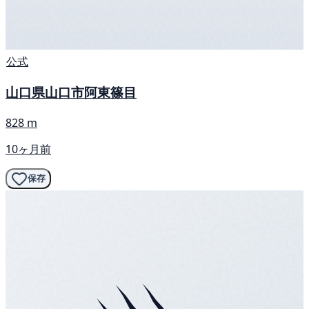
公式
山口県山口市阿東篠目
828 m
10ヶ月前
保存