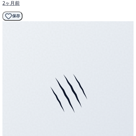
2ヶ月前
保存