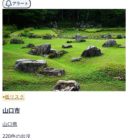
アラート
低リスク
山口市
山口県
220件の出没