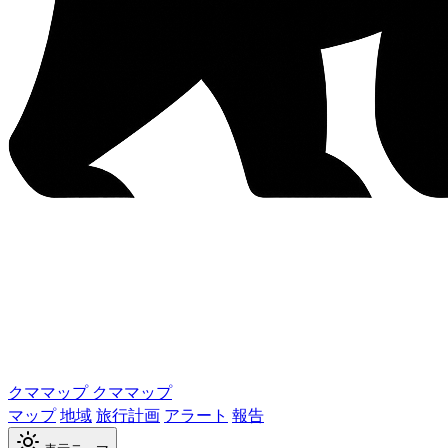
クママップ
クママップ
マップ
地域
旅行計画
アラート
報告