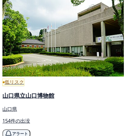
低リスク
山口県立山口博物館
山口県
154件の出没
アラート