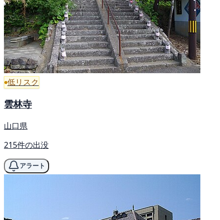
低リスク
雲林寺
山口県
215件の出没
アラート