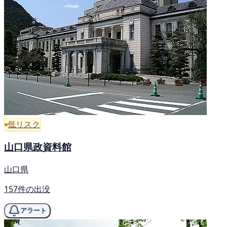
低リスク
山口県政資料館
山口県
157件の出没
アラート