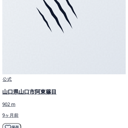
公式
山口県山口市阿東篠目
902 m
9ヶ月前
保存