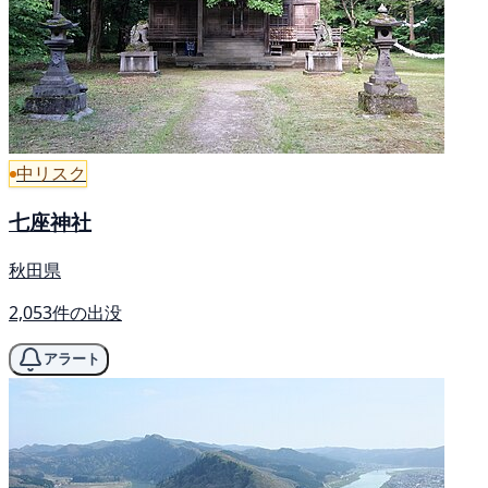
中リスク
七座神社
秋田県
2,053件の出没
アラート