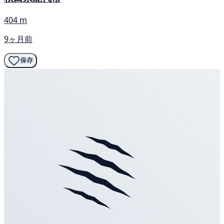
404 m
9ヶ月前
保存