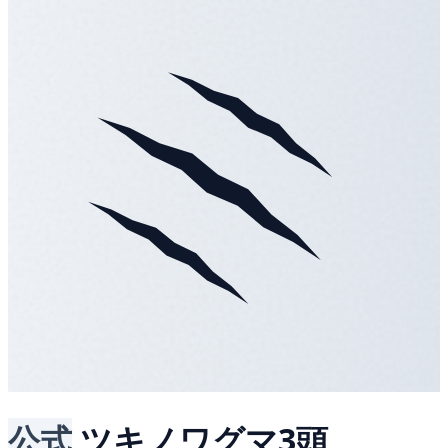
公式
ツキノワグマ3頭