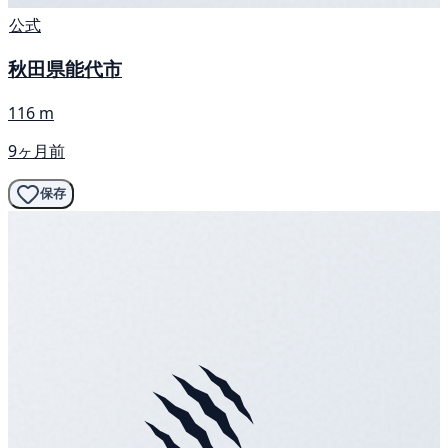
公式
秋田県能代市
116 m
9ヶ月前
保存