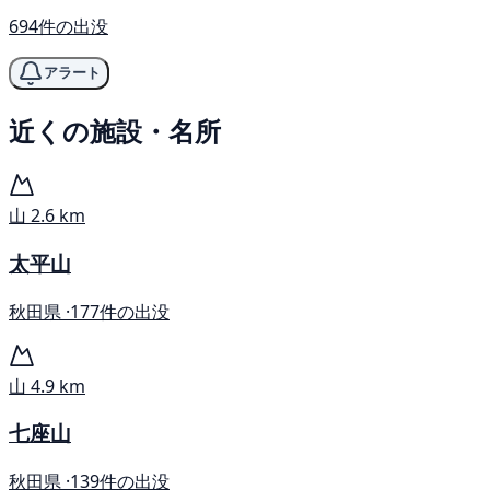
694件の出没
アラート
近くの施設・名所
山
2.6 km
太平山
秋田県 ·
177件の出没
山
4.9 km
七座山
秋田県 ·
139件の出没