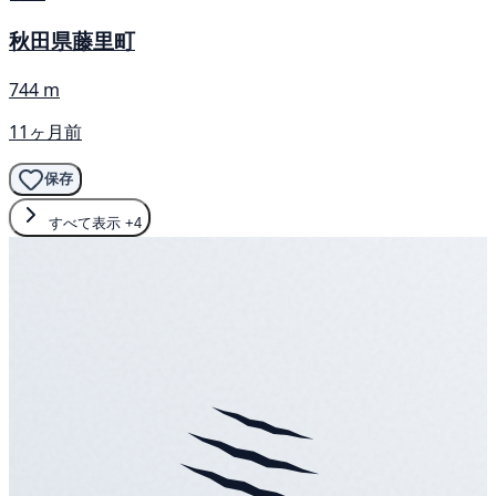
秋田県藤里町
744 m
11ヶ月前
保存
すべて表示
+4