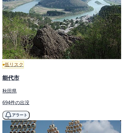
低リスク
能代市
秋田県
694件の出没
アラート