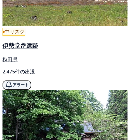
中リスク
伊勢堂岱遺跡
秋田県
2,475件の出没
アラート