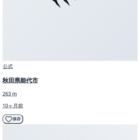
公式
秋田県能代市
263 m
10ヶ月前
保存