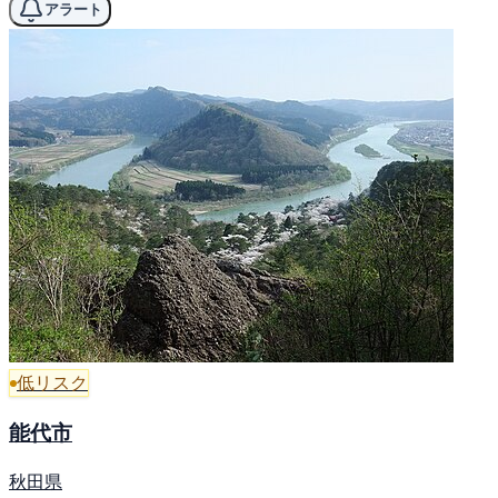
アラート
低リスク
能代市
秋田県