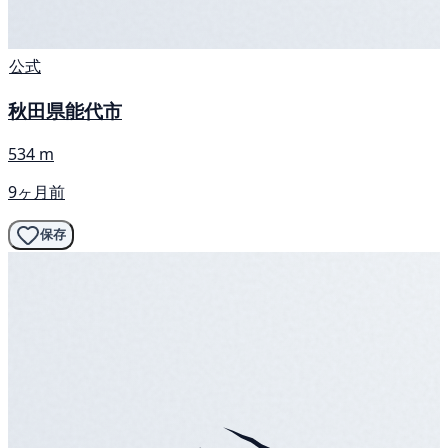
公式
秋田県能代市
534 m
9ヶ月前
保存