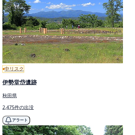
中リスク
伊勢堂岱遺跡
秋田県
2,475件の出没
アラート