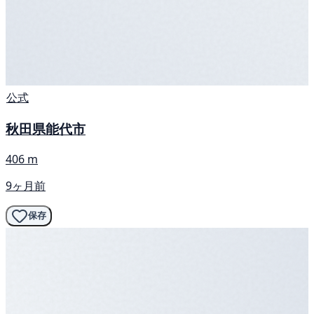
公式
秋田県能代市
406 m
9ヶ月前
保存