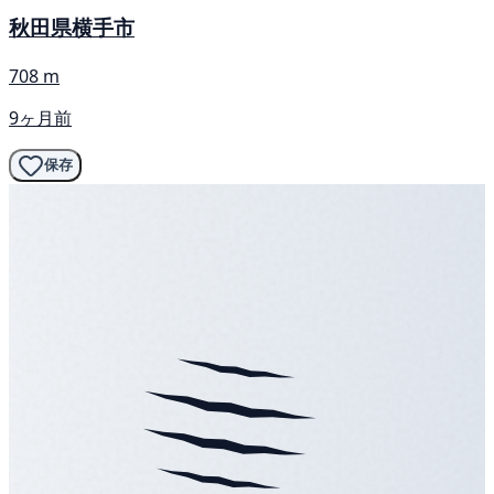
秋田県横手市
708 m
9ヶ月前
保存