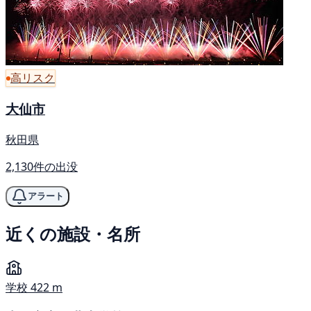
高リスク
大仙市
秋田県
2,130件の出没
アラート
近くの施設・名所
学校
422 m