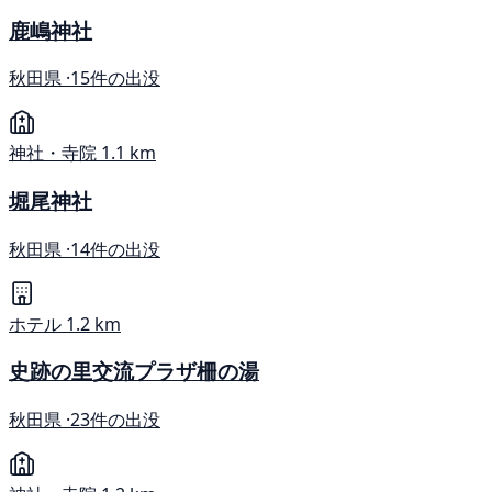
鹿嶋神社
秋田県 ·
15件の出没
神社・寺院
1.1 km
堀尾神社
秋田県 ·
14件の出没
ホテル
1.2 km
史跡の里交流プラザ柵の湯
秋田県 ·
23件の出没