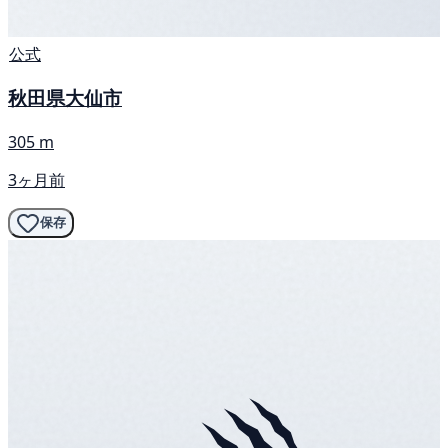
公式
秋田県大仙市
305 m
3ヶ月前
保存