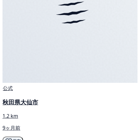
公式
秋田県大仙市
1.2 km
9ヶ月前