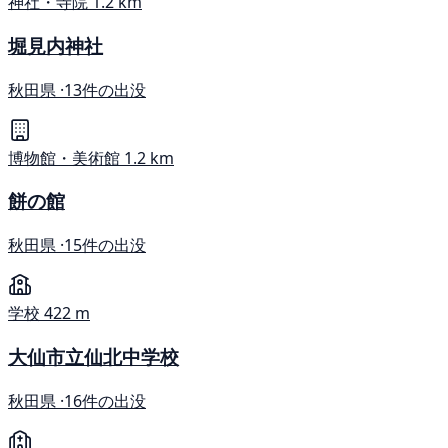
神社・寺院
1.2 km
堀見内神社
秋田県 ·
13件の出没
博物館・美術館
1.2 km
餅の館
秋田県 ·
15件の出没
学校
422 m
大仙市立仙北中学校
秋田県 ·
16件の出没