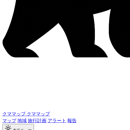
クママップ
クママップ
マップ
地域
旅行計画
アラート
報告