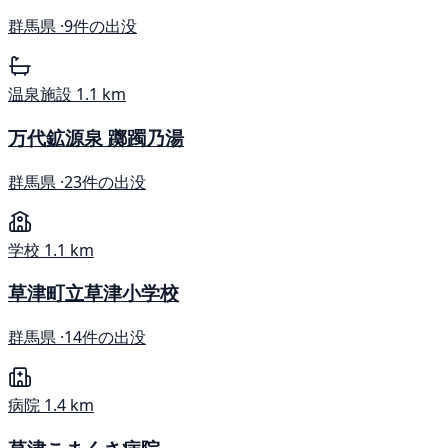
群馬県 ·
9件の出没
温泉施設
1.1 km
万代鉱源泉 躑躅乃湯
群馬県 ·
23件の出没
学校
1.1 km
草津町立草津小学校
群馬県 ·
14件の出没
病院
1.4 km