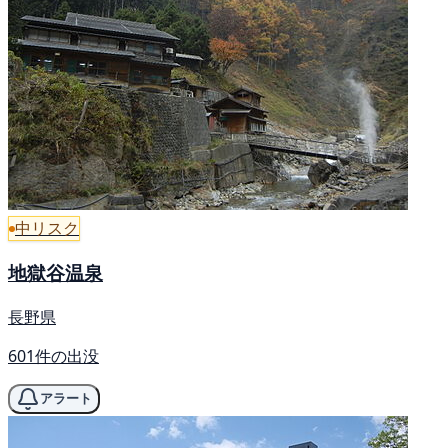
中リスク
地獄谷温泉
長野県
601件の出没
アラート