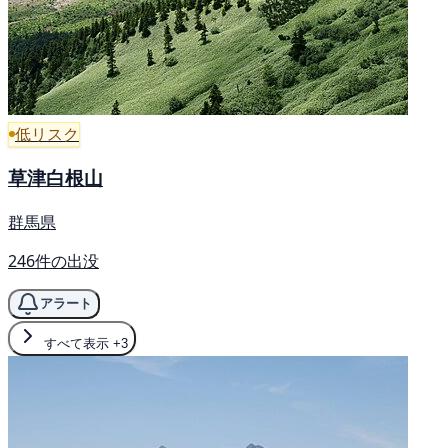
低リスク
草津白根山
群馬県
246件の出没
アラート
すべて表示
+3