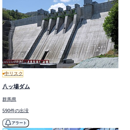
中リスク
八ッ場ダム
群馬県
590件の出没
アラート