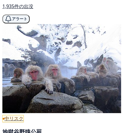
1,935件の出没
アラート
中リスク
地獄谷野猿公苑