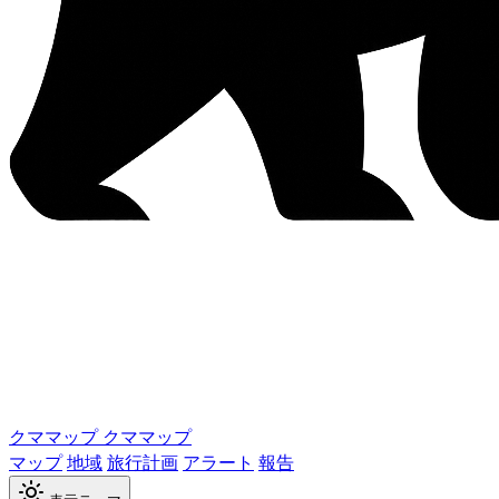
クママップ
クママップ
マップ
地域
旅行計画
アラート
報告