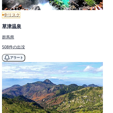
中リスク
草津温泉
群馬県
508件の出没
アラート