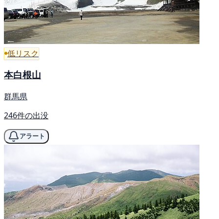
低リスク
本白根山
群馬県
246件の出没
アラート