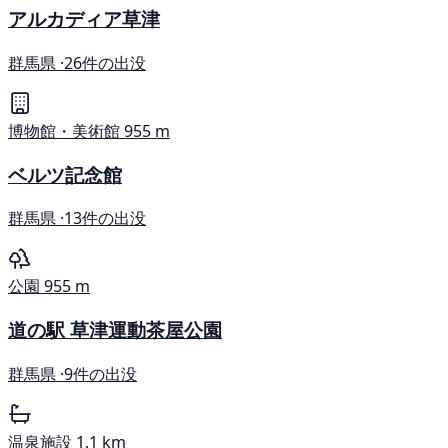
アルカディア草津
群馬県 ·
26件の出没
博物館・美術館
955 m
ベルツ記念館
群馬県 ·
13件の出没
公園
955 m
道の駅 草津運動茶屋公園
群馬県 ·
9件の出没
温泉施設
1.1 km