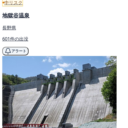
中リスク
地獄谷温泉
長野県
601件の出没
アラート