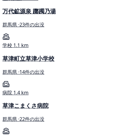
万代鉱源泉 躑躅乃湯
群馬県 ·
23件の出没
学校
1.1 km
草津町立草津小学校
群馬県 ·
14件の出没
病院
1.4 km
草津こまくさ病院
群馬県 ·
22件の出没