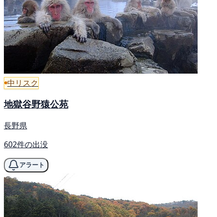
中リスク
地獄谷野猿公苑
長野県
602件の出没
アラート