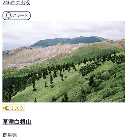
246件の出没
アラート
低リスク
草津白根山
群馬県