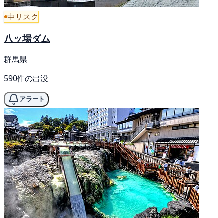
中リスク
八ッ場ダム
群馬県
590件の出没
アラート