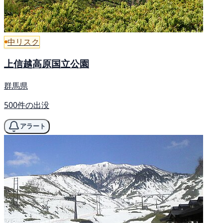
中リスク
上信越高原国立公園
群馬県
500件の出没
アラート