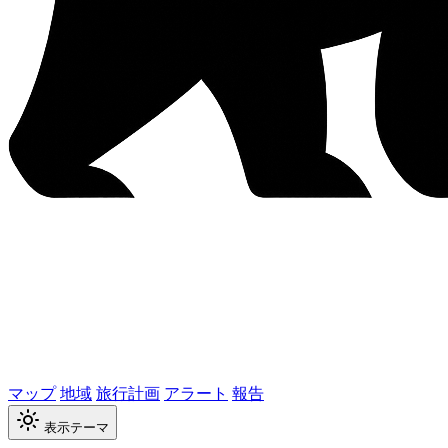
マップ
地域
旅行計画
アラート
報告
表示テーマ