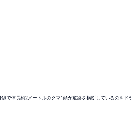
道276号線で体長約2メートルのクマ1頭が道路を横断しているの