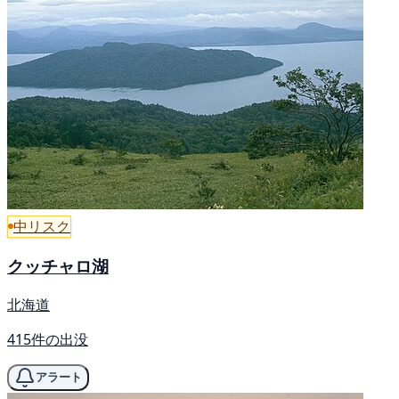
中リスク
クッチャロ湖
北海道
415件の出没
アラート