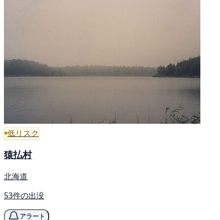
低リスク
猿払村
北海道
53件の出没
アラート