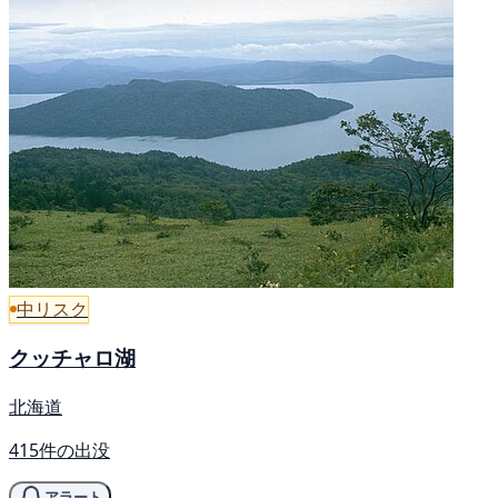
中リスク
クッチャロ湖
北海道
415件の出没
アラート