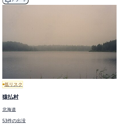
低リスク
猿払村
北海道
53件の出没