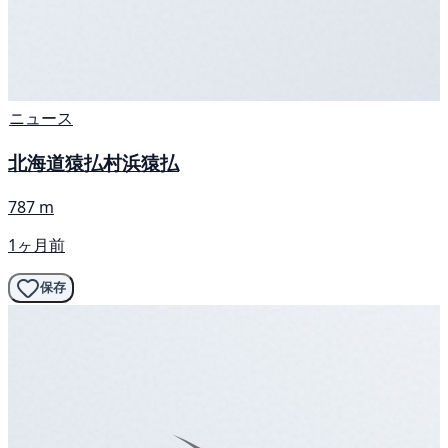
ニュース
北海道猿払村浜猿払
787 m
1ヶ月前
保存