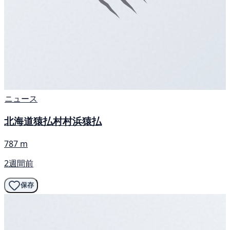
ニュース
北海道猿払村村浜猿払
787 m
2週間前
保存