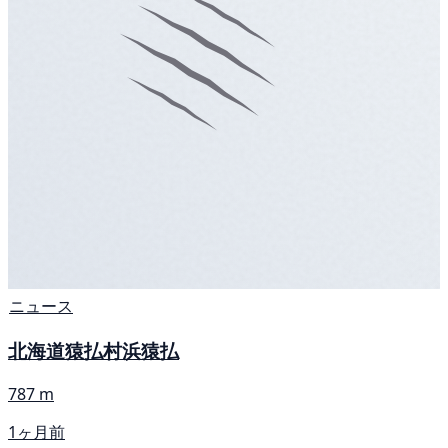
ニュース
北海道猿払村浜猿払
787 m
1ヶ月前