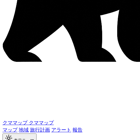
クママップ
クママップ
マップ
地域
旅行計画
アラート
報告