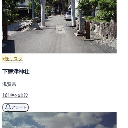
低リスク
下鹽津神社
滋賀県
161件の出没
アラート