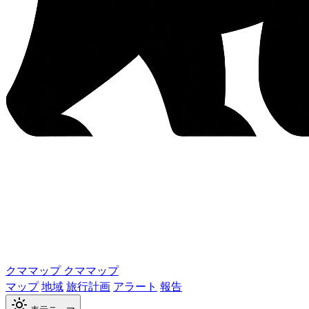
クママップ
クママップ
マップ
地域
旅行計画
アラート
報告