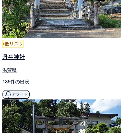
低リスク
丹生神社
滋賀県
186件の出没
アラート