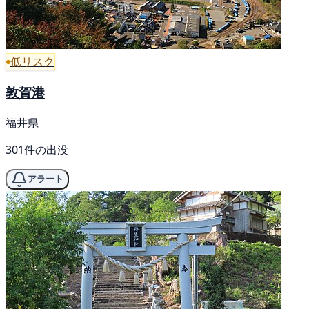
低リスク
敦賀港
福井県
301件の出没
アラート