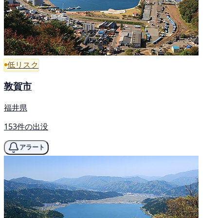
低リスク
敦賀市
福井県
153件の出没
アラート