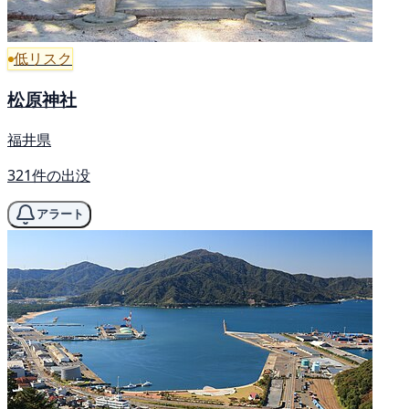
低リスク
松原神社
福井県
321件の出没
アラート