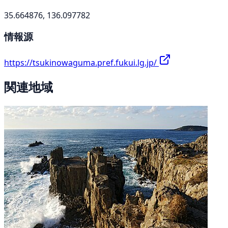
35.664876, 136.097782
情報源
https://tsukinowaguma.pref.fukui.lg.jp/
関連地域