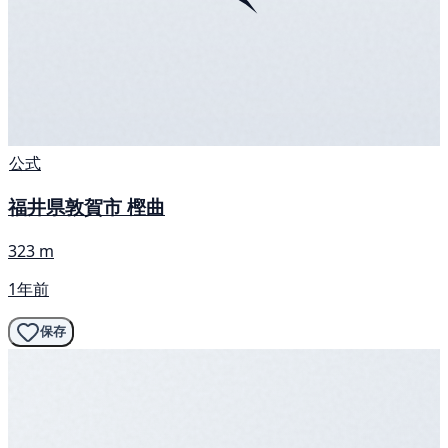
公式
福井県敦賀市 樫曲
323 m
1年前
保存