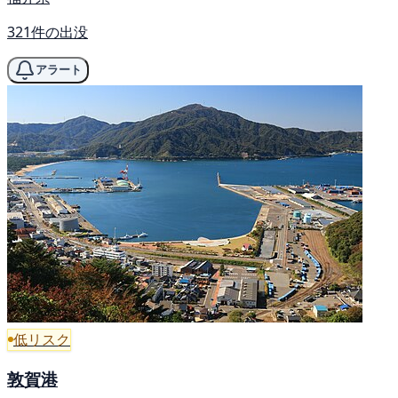
321件の出没
アラート
低リスク
敦賀港