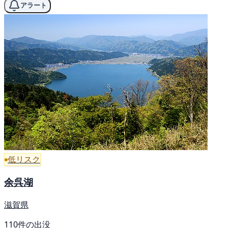
アラート
低リスク
余呉湖
滋賀県
110件の出没