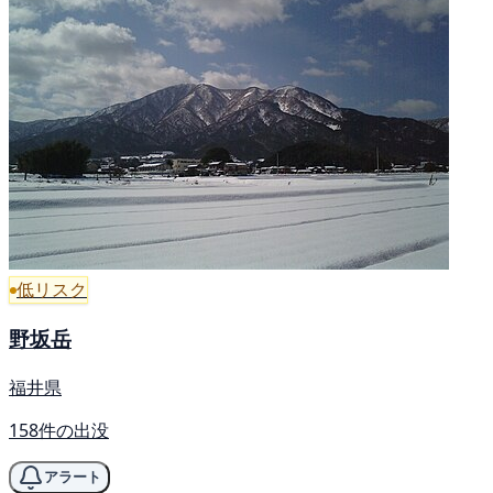
低リスク
野坂岳
福井県
158件の出没
アラート