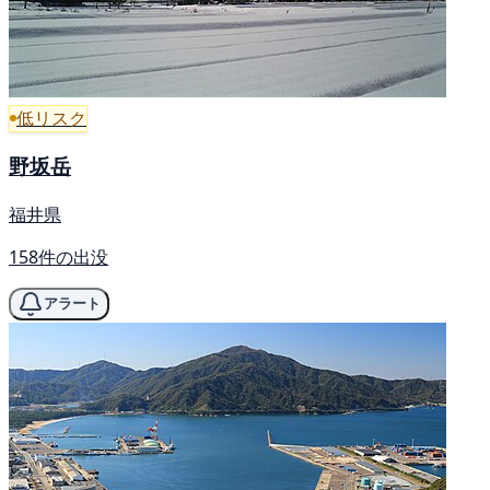
低リスク
野坂岳
福井県
158件の出没
アラート