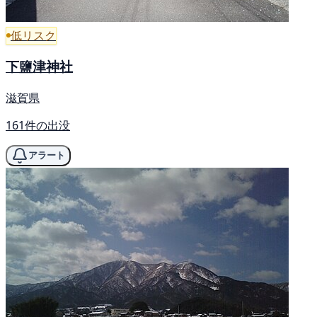
低リスク
下鹽津神社
滋賀県
161件の出没
アラート