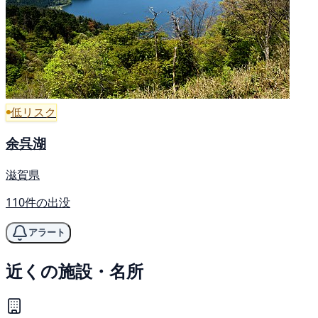
低リスク
余呉湖
滋賀県
110件の出没
アラート
近くの施設・名所