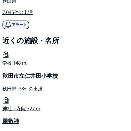
秋田県
7,045件の出没
アラート
近くの施設・名所
学校
148 m
秋田市立仁井田小学校
秋田県 ·
78件の出没
神社・寺院
327 m
屋敷神