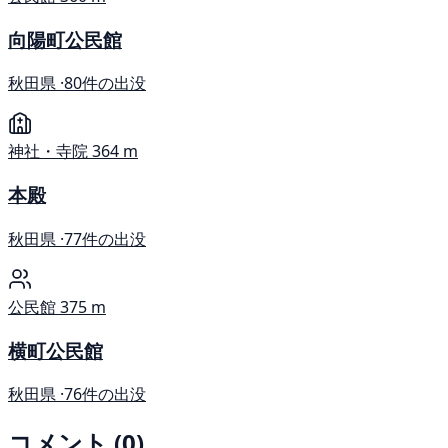
向陽町公民館
秋田県 ·
80件の出没
神社・寺院
364 m
本殿
秋田県 ·
77件の出没
公民館
375 m
横町公民館
秋田県 ·
76件の出没
コメント (0)