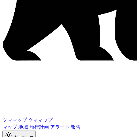
クママップ
クママップ
マップ
地域
旅行計画
アラート
報告