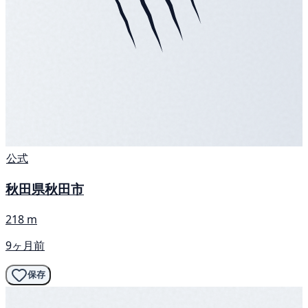
公式
秋田県秋田市
218 m
9ヶ月前
保存