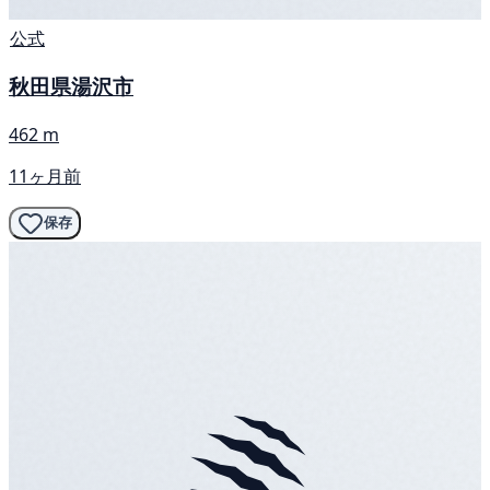
公式
秋田県湯沢市
462 m
11ヶ月前
保存