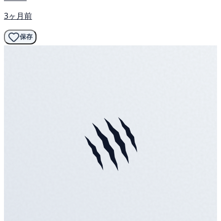
3ヶ月前
保存