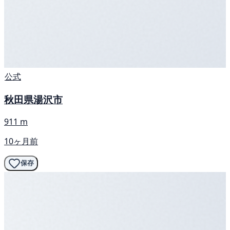
公式
秋田県湯沢市
911 m
10ヶ月前
保存