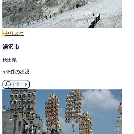
中リスク
湯沢市
秋田県
538件の出没
アラート