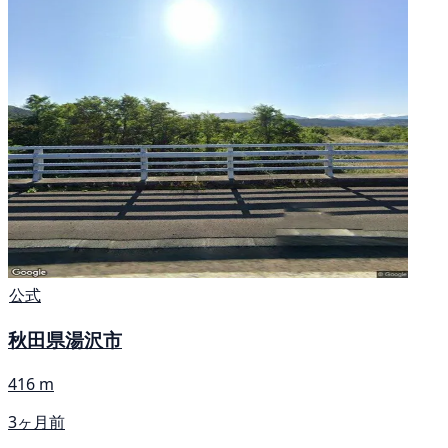
公式
秋田県湯沢市
416 m
3ヶ月前