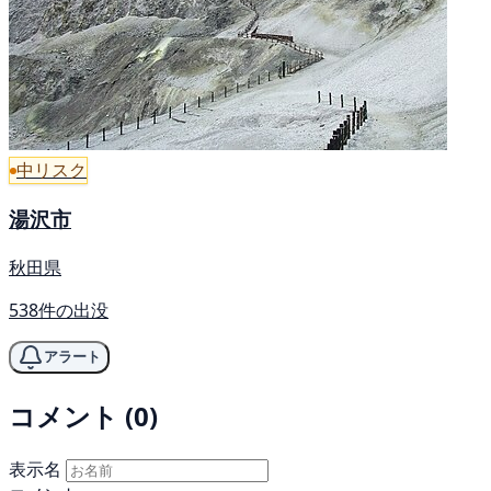
中リスク
湯沢市
秋田県
538件の出没
アラート
コメント (0)
表示名