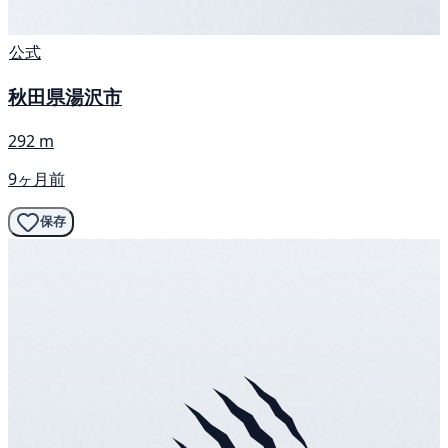
公式
秋田県湯沢市
292 m
9ヶ月前
保存