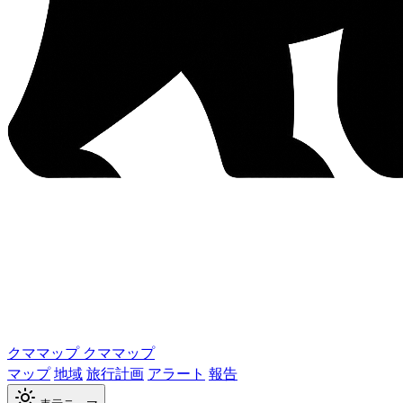
クママップ
クママップ
マップ
地域
旅行計画
アラート
報告