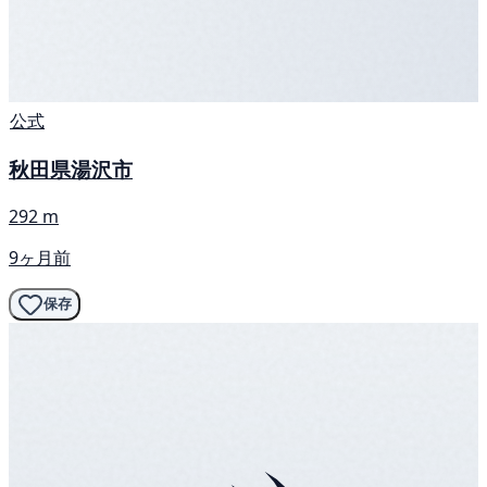
公式
秋田県湯沢市
292 m
9ヶ月前
保存