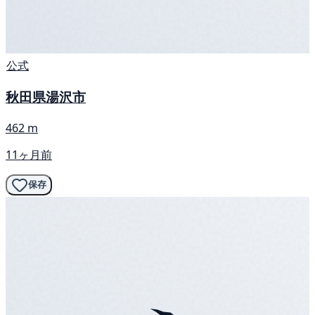
公式
秋田県湯沢市
462 m
11ヶ月前
保存