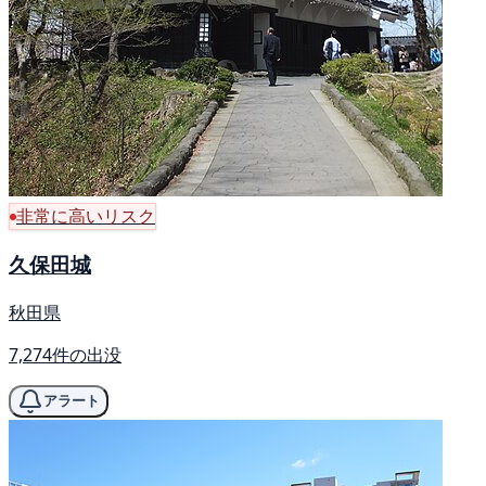
非常に高いリスク
久保田城
秋田県
7,274件の出没
アラート