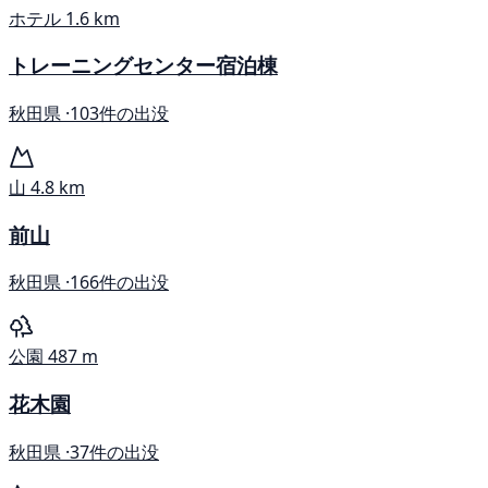
ホテル
1.6 km
トレーニングセンター宿泊棟
秋田県 ·
103件の出没
山
4.8 km
前山
秋田県 ·
166件の出没
公園
487 m
花木園
秋田県 ·
37件の出没