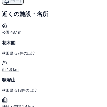
アラート
近くの施設・名所
公園
487 m
花木園
秋田県 ·
37件の出没
山
1.3 km
糠塚山
秋田県 ·
518件の出没
神社・寺院
1.4 km