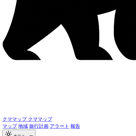
クママップ
クママップ
マップ
地域
旅行計画
アラート
報告