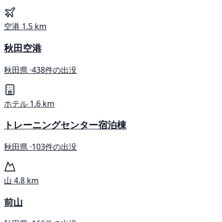
空港
1.5 km
秋田空港
秋田県 ·
438件の出没
ホテル
1.6 km
トレーニングセンター宿泊棟
秋田県 ·
103件の出没
山
4.8 km
前山