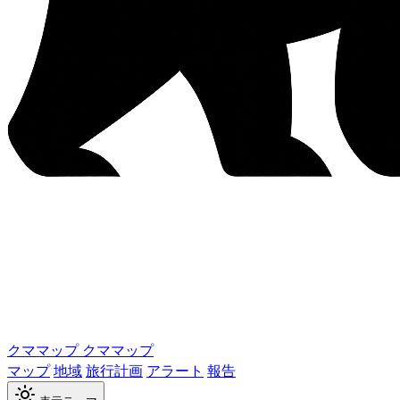
クママップ
クママップ
マップ
地域
旅行計画
アラート
報告