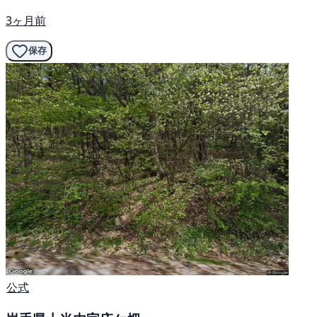
3ヶ月前
保存
公式