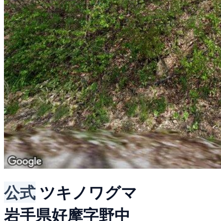
公式
ツキノワグマ
岩手県好摩字野中