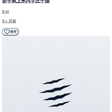
岩手県上米内字庄ケ畑
0 m
3ヶ月前
保存