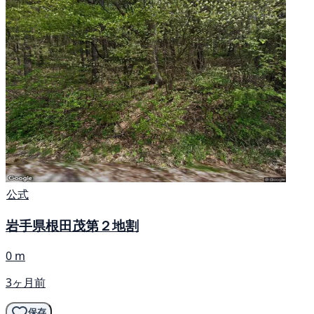
公式
岩手県根田茂第２地割
0 m
3ヶ月前
保存