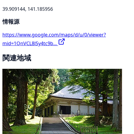
39.909144, 141.185956
情報源
https://www.google.com/maps/d/u/0/viewer?
mid=1QnVCL8lSy4tc9b...
関連地域