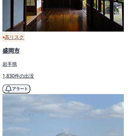
高リスク
盛岡市
岩手県
1,830件の出没
アラート