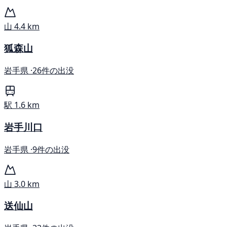
山
4.4 km
狐森山
岩手県 ·
26件の出没
駅
1.6 km
岩手川口
岩手県 ·
9件の出没
山
3.0 km
送仙山