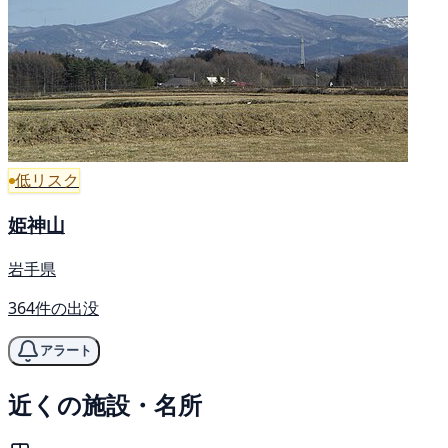
低リスク
姫神山
岩手県
364件の出没
アラート
近くの施設・名所