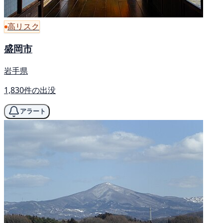
高リスク
盛岡市
岩手県
1,830件の出没
アラート