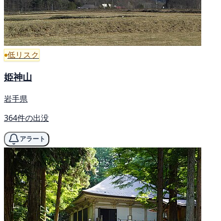
低リスク
姫神山
岩手県
364件の出没
アラート