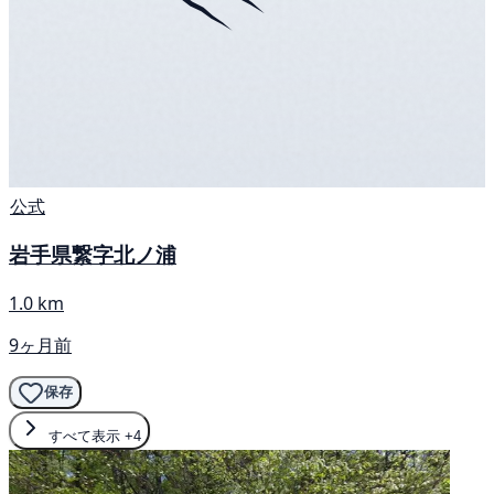
公式
岩手県繋字北ノ浦
1.0 km
9ヶ月前
保存
すべて表示
+4